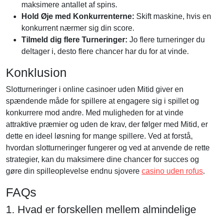
maksimere antallet af spins.
Hold Øje med Konkurrenterne:
Skift maskine, hvis en
konkurrent nærmer sig din score.
Tilmeld dig flere Turneringer:
Jo flere turneringer du
deltager i, desto flere chancer har du for at vinde.
Konklusion
Slotturneringer i online casinoer uden Mitid giver en
spændende måde for spillere at engagere sig i spillet og
konkurrere mod andre. Med muligheden for at vinde
attraktive præmier og uden de krav, der følger med Mitid, er
dette en ideel løsning for mange spillere. Ved at forstå,
hvordan slotturneringer fungerer og ved at anvende de rette
strategier, kan du maksimere dine chancer for succes og
gøre din spilleoplevelse endnu sjovere
casino uden rofus
.
FAQs
1. Hvad er forskellen mellem almindelige