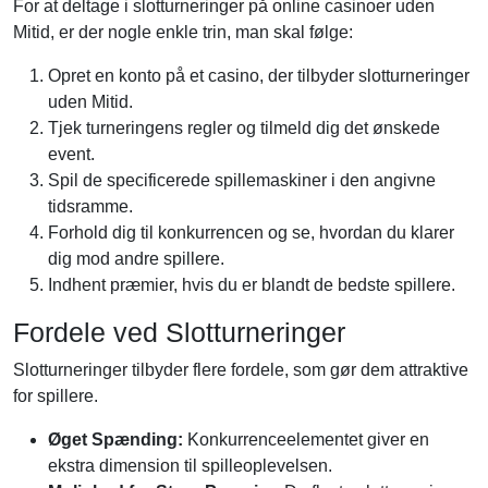
For at deltage i slotturneringer på online casinoer uden
Mitid, er der nogle enkle trin, man skal følge:
Opret en konto på et casino, der tilbyder slotturneringer
uden Mitid.
Tjek turneringens regler og tilmeld dig det ønskede
event.
Spil de specificerede spillemaskiner i den angivne
tidsramme.
Forhold dig til konkurrencen og se, hvordan du klarer
dig mod andre spillere.
Indhent præmier, hvis du er blandt de bedste spillere.
Fordele ved Slotturneringer
Slotturneringer tilbyder flere fordele, som gør dem attraktive
for spillere.
Øget Spænding:
Konkurrenceelementet giver en
ekstra dimension til spilleoplevelsen.