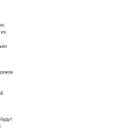
Икс
гих.
ько
гроков
ый
 будут
с