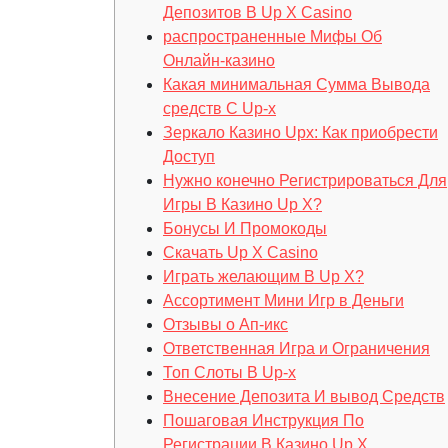
Депозитов В Up X Casino
распространенные Мифы Об
Онлайн-казино
Какая минимальная Сумма Вывода
средств С Up-x
Зеркало Казино Upx: Как приобрести
Доступ
Нужно конечно Регистрироваться Для
Игры В Казино Up X?
Бонусы И Промокоды
Скачать Up X Casino
Играть желающим В Up X?
Ассортимент Мини Игр в Деньги
Отзывы о Ап-икс
Ответственная Игра и Ограничения
Топ Слоты В Up-x
Внесение Депозита И вывод Средств
Пошаговая Инструкция По
Регистрации В Казино Up X