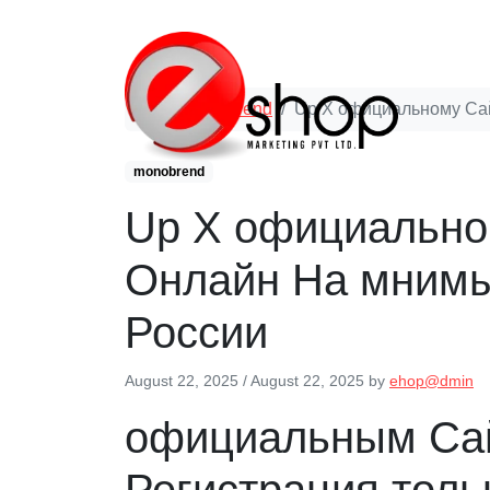
monobrend
Up X официальному Сай
monobrend
Up X официальном
Онлайн На мнимы
России
August 22, 2025
/
August 22, 2025
by
ehop@dmin
официальным Сай