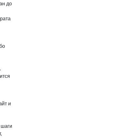
ан до
брата
ибо
.
вится
айт и
 шаги
,