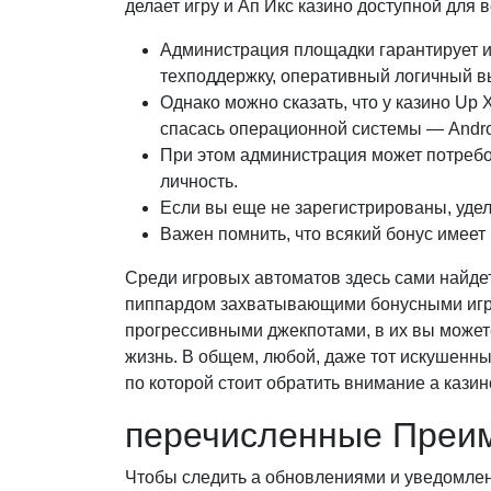
делает игру и Ап Икс казино доступной для в
Администрация площадки гарантирует 
техподдержку, оперативный логичный 
Однако можно сказать, что у казино Up 
спасась операционной системы — Androi
При этом администрация может потребо
личность.
Если вы еще не зарегистрированы, удел
Важен помнить, что всякий бонус имеет
Среди игровых автоматов здесь сами найде
пиппардом захватывающими бонусными играм
прогрессивными джекпотами, в их вы может
жизнь. В общем, любой, даже тот искушенный
по которой стоит обратить внимание а казин
перечисленные Преим
Чтобы следить а обновлениями и уведомлен