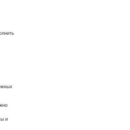
олнить
можных
ажно
сы и