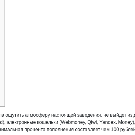
а ощутить атмосферу настоящей заведения, не выйдет из 
rd), электронные кошельки (Webmoney, Qiwi, Yandex. Money)
имальная процента пополнения составляет чем 100 рублей