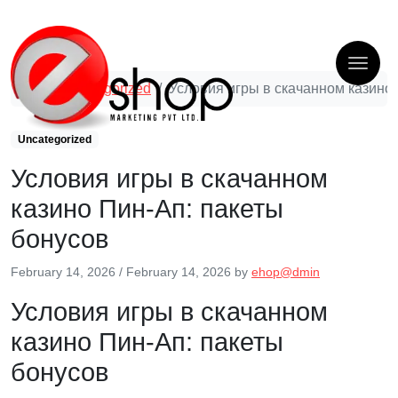
Uncategorized
Условия игры в скачанном казино
Uncategorized
Условия игры в скачанном
казино Пин-Ап: пакеты
бонусов
February 14, 2026
/
February 14, 2026
by
ehop@dmin
Условия игры в скачанном
казино Пин-Ап: пакеты
бонусов