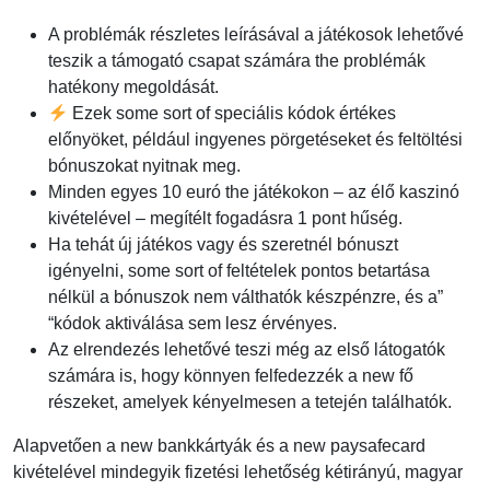
A problémák részletes leírásával a játékosok lehetővé
teszik a támogató csapat számára the problémák
hatékony megoldását.
Ezek some sort of speciális kódok értékes
előnyöket, például ingyenes pörgetéseket és feltöltési
bónuszokat nyitnak meg.
Minden egyes 10 euró the játékokon – az élő kaszinó
kivételével – megítélt fogadásra 1 pont hűség.
Ha tehát új játékos vagy és szeretnél bónuszt
igényelni, some sort of feltételek pontos betartása
nélkül a bónuszok nem válthatók készpénzre, és a”
“kódok aktiválása sem lesz érvényes.
Az elrendezés lehetővé teszi még az első látogatók
számára is, hogy könnyen felfedezzék a new fő
részeket, amelyek kényelmesen a tetején találhatók.
Alapvetően a new bankkártyák és a new paysafecard
kivételével mindegyik fizetési lehetőség kétirányú, magyar