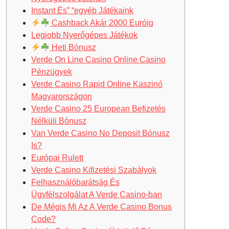
Instant És” “egyéb Játékaink
Cashback Akár 2000 Euróig
Legjobb Nyerőgépes Játékok
Heti Bónusz
Verde On Line Casino Online Casino
Pénzügyek
Verde Casino Rapid Online Kaszinó
Magyarországon
Verde Casino 25 European Befizetés
Nélküli Bónusz
Van Verde Casino No Deposit Bónusz
Is?
Európai Rulett
Verde Casino Kifizetési Szabályok
Felhasználóbarátság És
Ügyfélszolgálat A Verde Casino-ban
De Mégis Mi Az A Verde Casino Bonus
Code?