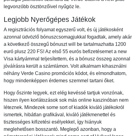
legvonzóbb ösztönzőivel nyűgöz le.
Legjobb Nyerőgépes Játékok
A regisztrációs folyamat egyszerű volt, és új játékosként
azonnal üdvözlő bónuszcsomagjukkal fogadtak, amely akár
a következő összegű bónuszt will be tartalmazhatta 1200
euró plusz 220 FS! Az első 55 eurós befizetésemet a new
Visa kártyámmal teljesítettem, és a bónusz összeg azonnal
jóváírásra került a számlámon. Volt alkalmam kihasználni
néhány Verde Casino promóciós kódot, és elmondhatom,
hogy mindenképpen érdemes szemmel tartani őket.
Hogy őszinte legyek, ezt elég kevéssé tartjuk vonzónak,
hiszen ilyen korlátozások sok más online kaszinóban nem
léteznek. Mindezek some sort of kiadók kiváló játékokról
ismertek, hibátlan grafikával, kiváló játékmenettel és
tisztességes kifizetési esélyekkel, így hiányuk
meglehetősen bosszantó. Meglepő azonban, hogy a