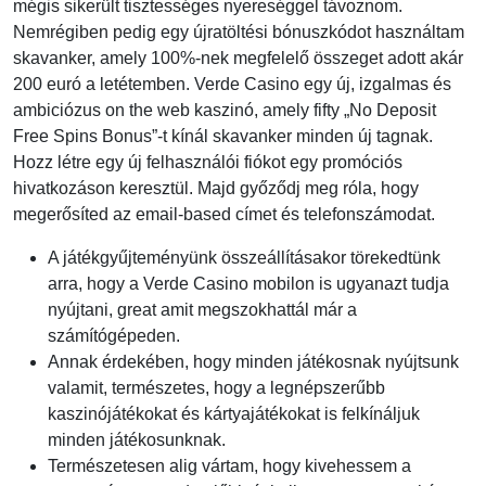
mégis sikerült tisztességes nyereséggel távoznom.
Nemrégiben pedig egy újratöltési bónuszkódot használtam
skavanker, amely 100%-nek megfelelő összeget adott akár
200 euró a letétemben. Verde Casino egy új, izgalmas és
ambiciózus on the web kaszinó, amely fifty „No Deposit
Free Spins Bonus”-t kínál skavanker minden új tagnak.
Hozz létre egy új felhasználói fiókot egy promóciós
hivatkozáson keresztül. Majd győződj meg róla, hogy
megerősíted az email-based címet és telefonszámodat.
A játékgyűjteményünk összeállításakor törekedtünk
arra, hogy a Verde Casino mobilon is ugyanazt tudja
nyújtani, great amit megszokhattál már a
számítógépeden.
Annak érdekében, hogy minden játékosnak nyújtsunk
valamit, természetes, hogy a legnépszerűbb
kaszinójátékokat és kártyajátékokat is felkínáljuk
minden játékosunknak.
Természetesen alig vártam, hogy kivehessem a