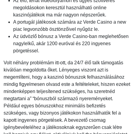
Az élő, tehát videófolyamon és ügyes szoftveres
megoldásokon keresztül használható online
kaszinójátékok ma már nagyon népszerűek.
A portugál játékosok számára az Verde Casino a new
piac legvonzóbb ösztönzőivel nyűgöz le.
Az üdvözlő bónusz a Verde Casino-ban meglehetősen
nagylelkű, akár 1200 euróval és 220 ingyenes
pörgetéssel.
Volt néhány problémám itt-ott, da 24/7 élő talk támogatás
kiválóan megoldotta őket. Lényeges viszont azt is
megemlíteni, hogy a kaszinó bónuszok felhasználásához
mindig figyelmesen olvasd este a feltételeket, hiszen ezeket
mindenképpen teljesítened szükséges, ha szeretnéd
megtartani a” “bónuszból származó nyereményeket.
Például egyes bónuszokhoz minimális befizetés
szükséges, vagy bizonyos játékokon használhatók fel a
kapott ingyenes pörgetések. A bevezető csomag
igénybevételéhez a játékosoknak egyszerűen csak létre