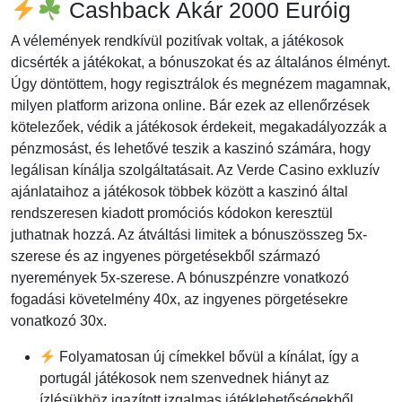
Cashback Akár 2000 Euróig
A vélemények rendkívül pozitívak voltak, a játékosok
dicsérték a játékokat, a bónuszokat és az általános élményt.
Úgy döntöttem, hogy regisztrálok és megnézem magamnak,
milyen platform arizona online. Bár ezek az ellenőrzések
kötelezőek, védik a játékosok érdekeit, megakadályozzák a
pénzmosást, és lehetővé teszik a kaszinó számára, hogy
legálisan kínálja szolgáltatásait. Az Verde Casino exkluzív
ajánlataihoz a játékosok többek között a kaszinó által
rendszeresen kiadott promóciós kódokon keresztül
juthatnak hozzá. Az átváltási limitek a bónuszösszeg 5x-
szerese és az ingyenes pörgetésekből származó
nyeremények 5x-szerese. A bónuszpénzre vonatkozó
fogadási követelmény 40x, az ingyenes pörgetésekre
vonatkozó 30x.
Folyamatosan új címekkel bővül a kínálat, így a
portugál játékosok nem szenvednek hiányt az
ízlésükhöz igazított izgalmas játéklehetőségekből.