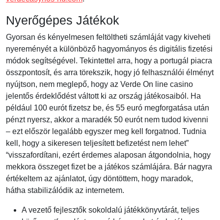
Nyerőgépes Játékok
Gyorsan és kényelmesen feltöltheti számláját vagy kiveheti
nyereményét a különböző hagyományos és digitális fizetési
módok segítségével. Tekintettel arra, hogy a portugál piacra
összpontosít, és arra törekszik, hogy jó felhasználói élményt
nyújtson, nem meglepő, hogy az Verde On line casino
jelentős érdeklődést váltott ki az ország játékosaiból. Ha
például 100 eurót fizetsz be, és 55 euró megforgatása után
pénzt nyersz, akkor a maradék 50 eurót nem tudod kivenni
– ezt először legalább egyszer meg kell forgatnod. Tudnia
kell, hogy a sikeresen teljesített befizetést nem lehet”
“visszafordítani, ezért érdemes alaposan átgondolnia, hogy
mekkora összeget fizet be a játékos számlájára. Bár nagyra
értékeltem az ajánlatot, úgy döntöttem, hogy maradok,
hátha stabilizálódik az internetem.
A vezető fejlesztők sokoldalú játékkönyvtárát, teljes