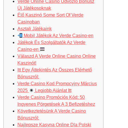
Verde Online Casino Üdvözlő Bónusz
Új Játékosoknak
Élő Kaszinó Some Sort Of Verde
Casinoban
Asztali Játékaink
Mobil Játékok Az Verde Casino-en
Játékok És Szolgáltatók Az Verde
Casino-en
Válaszd A Verde Online Casino Online
Kaszinót!
Itt Egy Áttekintés Az Összes Elérhető
Bónuszról:
Verde Casino Kod Promocyjny Március
2025
Legjobb Ajánlat Itt
Verde Casino Promóciós Kód: 50
Ingyenes Pörgetések A 3 Befizetéshez
Következtetésünk A Verde Casino
Bónuszról:
Najlepsze Kasyna Online Dla Polski