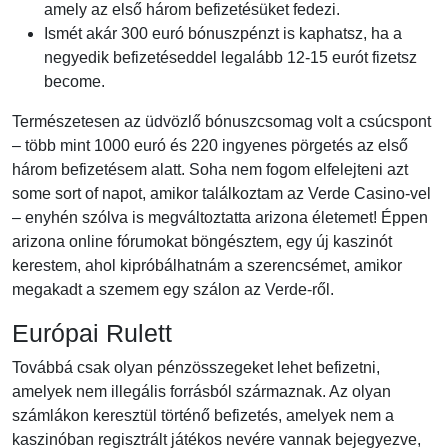
amely az első három befizetésüket fedezi.
Ismét akár 300 euró bónuszpénzt is kaphatsz, ha a
negyedik befizetéseddel legalább 12-15 eurót fizetsz
become.
Természetesen az üdvözlő bónuszcsomag volt a csúcspont
– több mint 1000 euró és 220 ingyenes pörgetés az első
három befizetésem alatt. Soha nem fogom elfelejteni azt
some sort of napot, amikor találkoztam az Verde Casino-vel
– enyhén szólva is megváltoztatta arizona életemet! Éppen
arizona online fórumokat böngésztem, egy új kaszinót
kerestem, ahol kipróbálhatnám a szerencsémet, amikor
megakadt a szemem egy szálon az Verde-ről.
Európai Rulett
Továbbá csak olyan pénzösszegeket lehet befizetni,
amelyek nem illegális forrásból származnak. Az olyan
számlákon keresztül történő befizetés, amelyek nem a
kaszinóban regisztrált játékos nevére vannak bejegyezve,