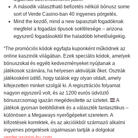
A második választható befizetés nélküli bónusz some
sort of Verde Casino-ban 40 ingyenes pörgetés.
Mind the kezdő, mind a new tapasztalt fogadóknak
megfelel a fogadási típusok sokfélesége – arizona
egyszerű fogadásoktól the haladóbb lehetőségekig.
“The promóciós kódok egyfajta kuponként működnek az
online kaszinók világában. Ezek speciális kódok, amelyek
bónuszokat és egyéb kedvezményeket nyújtanak a
játékosok számára, ha helyesen aktiválják őket. Osztrák
játékosként üdítő, hogy találok egy olyan oldalt, amely
kifejezetten minket szolgál ki. A regisztrációs folyamat
nagyon egyszerű volt, és az 1200 eurós üdvözlő
bónuszcsomag igazán megédesítette az üzletet.
A
játékok gyorsan betöltődnek és a választék fantasztikus –
különösen a Megaways nyerőgépeket szeretem. A
kifizetések korrektek, és az akcióikból származó alkalmi
ingyenes pörgetések izgalmasan tartják a dolgokat
verdecasynos-hu.com
.