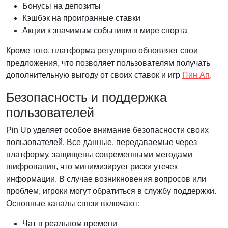
Бонусы на депозиты
Кэшбэк на проигранные ставки
Акции к значимым событиям в мире спорта
Кроме того, платформа регулярно обновляет свои
предложения, что позволяет пользователям получать
дополнительную выгоду от своих ставок и игр
Пин Ап
.
Безопасность и поддержка
пользователей
Pin Up уделяет особое внимание безопасности своих
пользователей. Все данные, передаваемые через
платформу, защищены современными методами
шифрования, что минимизирует риски утечек
информации. В случае возникновения вопросов или
проблем, игроки могут обратиться в службу поддержки.
Основные каналы связи включают:
Чат в реальном времени