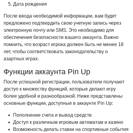
Дата рождения
После ввода необходимой информации, вам будет
предложено подтвердить свою учетную запись через
электронную почту или SMS. Это необходимо для
обеспечения безопасности вашего аккаунта. Важно
помнить, что возраст игрока должен быть не менее 18
лет, чтобы соответствовать законодательству о
азартных играх.
Функции аккаунта Pin Up
После успешной регистрации, пользователи получают
доступ к множеству функций, которые делают игру
более удобной и разнообразной. Ниже представлены
основные функции, доступные в аккаунте Pin Up:
Пополнение счета и вывод средств
Доступ к различным игровым автоматам и казино
Возможность делать ставки на спортивные события