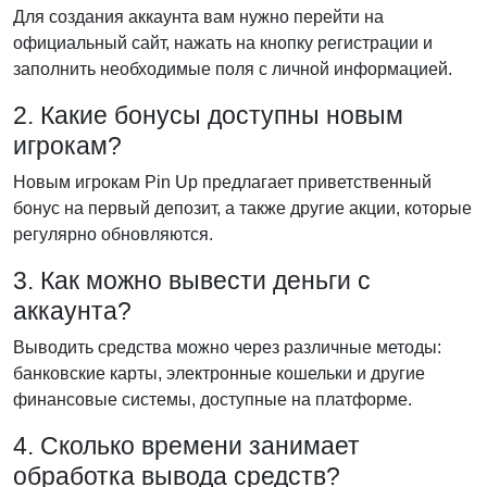
Для создания аккаунта вам нужно перейти на
официальный сайт, нажать на кнопку регистрации и
заполнить необходимые поля с личной информацией.
2. Какие бонусы доступны новым
игрокам?
Новым игрокам Pin Up предлагает приветственный
бонус на первый депозит, а также другие акции, которые
регулярно обновляются.
3. Как можно вывести деньги с
аккаунта?
Выводить средства можно через различные методы:
банковские карты, электронные кошельки и другие
финансовые системы, доступные на платформе.
4. Сколько времени занимает
обработка вывода средств?