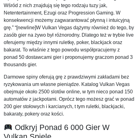
Wśród z nich znajdują się tego rodzaju tuzy jak,
Netentertainment, Ezugi oraz Progression Gaming. W
konsekwencji możemy zagwarantować płynną i intuicyjną
grę.” “[newline]W Vulkan Vegas dążymy również do tego, by
zasób gier na żywo był różnorodny. Dlatego też w trybie live
oferujemy między innymi ruletkę, poker, blackjack oraz
bakarat. To właśnie z tego powodu współpracujemy z
ponad 50 dostawcami gier i proponujemy graczom ponad 3
thousands gier.
Darmowe spiny oferują grę z prawdziwymi zakładami bez
ryzykowania um własne pieniądze. Katalog Vulkan Vegas
obejmuje około 2500 slotów online, w tym nieco ponad 150
automatów z jackpotami. Oprócz tego możesz grać w ponad
200 gier stołowych i karcianych, t tym ruletki, blackjacki,
bakaraty, pokery oraz kości.
Odkryj Ponad 6 000 Gier W
Vulkan Spiele