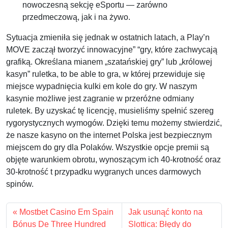
nowoczesną sekcję eSportu — zarówno
przedmeczową, jak i na żywo.
Sytuacja zmieniła się jednak w ostatnich latach, a Play’n
MOVE zaczął tworzyć innowacyjne” “gry, które zachwycają
grafiką. Określana mianem „szatańskiej gry” lub „królowej
kasyn” ruletka, to be able to gra, w której przewiduje się
miejsce wypadnięcia kulki em kole do gry. W naszym
kasynie możliwe jest zagranie w przeróżne odmiany
ruletek. By uzyskać tę licencję, musieliśmy spełnić szereg
rygorystycznych wymogów. Dzięki temu możemy stwierdzić,
że nasze kasyno on the internet Polska jest bezpiecznym
miejscem do gry dla Polaków. Wszystkie opcje premii są
objęte warunkiem obrotu, wynoszącym ich 40-krotność oraz
30-krotność t przypadku wygranych unces darmowych
spinów.
Mostbet Casino Em Spain
Jak usunąć konto na
Bónus De Three Hundred
Slottica: Błędy do