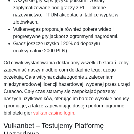
Wszystkie gry są w języku polskim i zostały
zoptymalizowane pod graczy z PL – lokalne
nazewnictwo, ITFUM akceptacja, tablice wypłat w
złotówkach..
Vulkanvegas proponuje również pokera wideo i
progresywne gry jackpot z ogromnymi nagrodami.
Gracz jeszcze uzyska 120% od depozytu
(maksymalnie 2000 PLN).
Od chwili wystartowania dokładamy wszelkich starań, żeby
zapewniać naszym odbiorcom dokładnie tego, czego
oczekują. Cała witryna działa zgodnie z zaleceniami
międzynarodowej licencji hazardowej, wydanej przez urząd
Curacao. Cały czas staramy się zaspokajać potrzeby
naszych użytkowników, oferując im bardzo wysokie bonusy
i promocje, a także zapewniając dostęp perform ogromnej
biblioteki gier
vulkan casino login
.
Vulkanbet – Testujemy Platformę