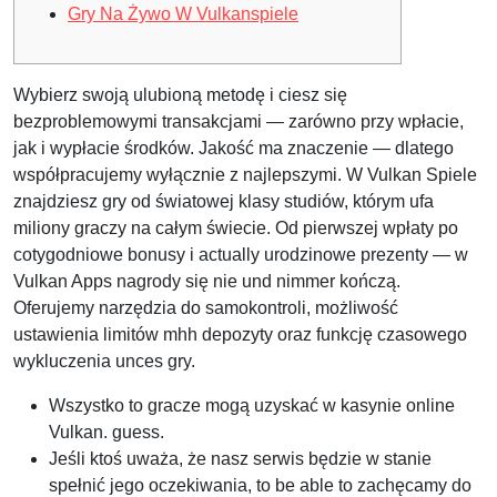
Gry Na Żywo W Vulkanspiele
Wybierz swoją ulubioną metodę i ciesz się
bezproblemowymi transakcjami — zarówno przy wpłacie,
jak i wypłacie środków. Jakość ma znaczenie — dlatego
współpracujemy wyłącznie z najlepszymi. W Vulkan Spiele
znajdziesz gry od światowej klasy studiów, którym ufa
miliony graczy na całym świecie. Od pierwszej wpłaty po
cotygodniowe bonusy i actually urodzinowe prezenty — w
Vulkan Apps nagrody się nie und nimmer kończą.
Oferujemy narzędzia do samokontroli, możliwość
ustawienia limitów mhh depozyty oraz funkcję czasowego
wykluczenia unces gry.
Wszystko to gracze mogą uzyskać w kasynie online
Vulkan. guess.
Jeśli ktoś uważa, że nasz serwis będzie w stanie
spełnić jego oczekiwania, to be able to zachęcamy do