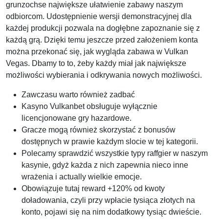
grunzochse największe ułatwienie zabawy naszym
odbiorcom. Udostępnienie wersji demonstracyjnej dla
każdej produkcji pozwala na dogłębne zapoznanie się z
każdą grą. Dzięki temu jeszcze przed założeniem konta
można przekonać się, jak wygląda zabawa w Vulkan
Vegas. Dbamy to to, żeby każdy miał jak największe
możliwości wybierania i odkrywania nowych możliwości.
Zawczasu warto również zadbać
Kasyno Vulkanbet obsługuje wyłącznie
licencjonowane gry hazardowe.
Gracze mogą również skorzystać z bonusów
dostępnych w prawie każdym slocie w tej kategorii.
Polecamy sprawdzić wszystkie typy raffgier w naszym
kasynie, gdyż każda z nich zapewnia nieco inne
wrażenia i actually wielkie emocje.
Obowiązuje tutaj reward +120% od kwoty
doładowania, czyli przy wpłacie tysiąca złotych na
konto, pojawi się na nim dodatkowy tysiąc dwieście.