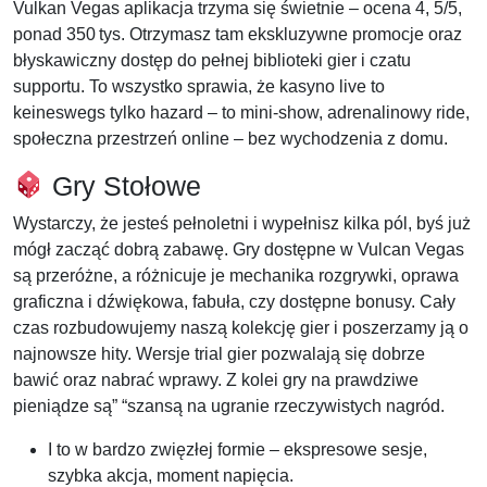
Vulkan Vegas aplikacja trzyma się świetnie – ocena 4, 5/5,
ponad 350 tys. Otrzymasz tam ekskluzywne promocje oraz
błyskawiczny dostęp do pełnej biblioteki gier i czatu
supportu. To wszystko sprawia, że kasyno live to
keineswegs tylko hazard – to mini-show, adrenalinowy ride,
społeczna przestrzeń online – bez wychodzenia z domu.
Gry Stołowe
Wystarczy, że jesteś pełnoletni i wypełnisz kilka pól, byś już
mógł zacząć dobrą zabawę. Gry dostępne w Vulcan Vegas
są przeróżne, a różnicuje je mechanika rozgrywki, oprawa
graficzna i dźwiękowa, fabuła, czy dostępne bonusy. Cały
czas rozbudowujemy naszą kolekcję gier i poszerzamy ją o
najnowsze hity. Wersje trial gier pozwalają się dobrze
bawić oraz nabrać wprawy. Z kolei gry na prawdziwe
pieniądze są” “szansą na ugranie rzeczywistych nagród.
I to w bardzo zwięzłej formie – ekspresowe sesje,
szybka akcja, moment napięcia.