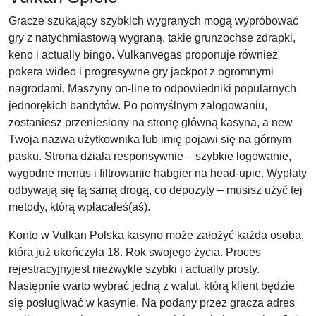
Gracze szukający szybkich wygranych mogą wypróbować
gry z natychmiastową wygraną, takie grunzochse zdrapki,
keno i actually bingo. Vulkanvegas proponuje również
pokera wideo i progresywne gry jackpot z ogromnymi
nagrodami. Maszyny on-line to odpowiedniki popularnych
jednorękich bandytów. Po pomyślnym zalogowaniu,
zostaniesz przeniesiony na stronę główną kasyna, a new
Twoja nazwa użytkownika lub imię pojawi się na górnym
pasku. Strona działa responsywnie – szybkie logowanie,
wygodne menus i filtrowanie habgier na head-upie. Wypłaty
odbywają się tą samą drogą, co depozyty – musisz użyć tej
metody, którą wpłacałeś(aś).
Konto w Vulkan Polska kasyno może założyć każda osoba,
która już ukończyła 18. Rok swojego życia. Proces
rejestracyjnyjest niezwykle szybki i actually prosty.
Następnie warto wybrać jedną z walut, którą klient będzie
się posługiwać w kasynie. Na podany przez gracza adres