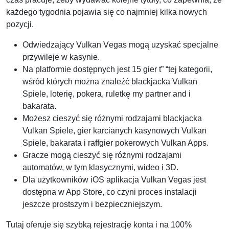
każdego tygodnia pojawia się co najmniej kilka nowych
pozycji.
Odwiedzający Vulkan Vеgаs mogą uzyskać specjalne
przywileje w kasynie.
Na platformie dostępnych jest 15 gier t” “tej kategorii,
wśród których można znaleźć blackjacka Vulkan
Spiele, loterię, pokera, ruletkę my partner and i
bakarata.
Możesz cieszyć się różnymi rodzajami blackjacka
Vulkan Spiele, gier karcianych kasynowych Vulkan
Spiele, bakarata i raffgier pokerowych Vulkan Apps.
Gracze mogą cieszyć się różnymi rodzajami
automatów, w tym klasycznymi, wideo i 3D.
Dla użytkowników iOS aplikacja Vulkan Vegas jest
dostępna w App Store, co czyni proces instalacji
jeszcze prostszym i bezpieczniejszym.
Tutaj oferuje się szybką rejestrację konta i na 100%