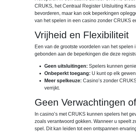
CRUKS, het Centraal Register Uitsluiting Kans
bevorderen, maar kan ook beperkingen opleggen 
van het spelen in een casino zonder CRUKS en 
Vrijheid en Flexibiliteit
Een van de grootste voordelen van het spelen i
gebonden aan de beperkingen die deze registrat
Geen uitsluitingen:
Spelers kunnen geniete
Onbeperkt toegang:
U kunt op elk gewens
Meer spelkeuze:
Casino’s zonder CRUKS k
verrijkt.
Geen Verwachtingen of 
In casino’s met CRUKS kunnen spelers het gev
zoals verantwoord gokken. Wanneer u speelt zo
spel. Dit kan leiden tot een ontspannen ervari