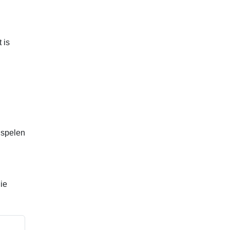
 is
 spelen
ie