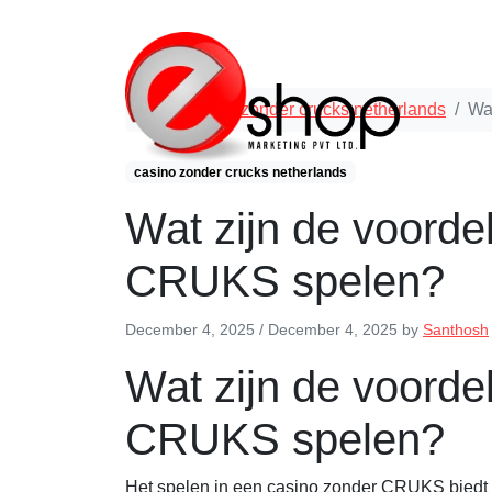
casino zonder crucks netherlands
Wa
casino zonder crucks netherlands
Wat zijn de voorde
CRUKS spelen?
December 4, 2025
/
December 4, 2025
by
Santhosh
Wat zijn de voorde
CRUKS spelen?
Het spelen in een casino zonder CRUKS biedt v