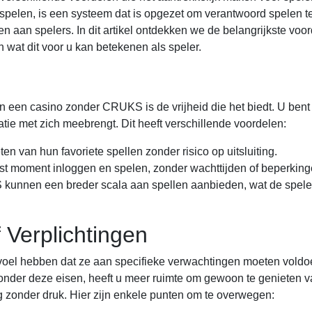
spelen, is een systeem dat is opgezet om verantwoord spelen t
aan spelers. In dit artikel ontdekken we de belangrijkste voo
wat dit voor u kan betekenen als speler.
n een casino zonder CRUKS is de vrijheid die het biedt. U bent 
ie met zich meebrengt. Dit heeft verschillende voordelen:
n van hun favoriete spellen zonder risico op uitsluiting.
t moment inloggen en spelen, zonder wachttijden of beperking
unnen een breder scala aan spellen aanbieden, wat de spele
Verplichtingen
oel hebben dat ze aan specifieke verwachtingen moeten voldo
nder deze eisen, heeft u meer ruimte om gewoon te genieten v
ng zonder druk. Hier zijn enkele punten om te overwegen: