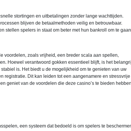
snelle stortingen en uitbetalingen zonder lange wachttijden.
rocessen blijven de betaalmethoden veilig en betrouwbaar.
en stellen spelers in staat om beter met hun bankroll om te gaan
 voordelen, zoals vrijheid, een breder scala aan spellen,
en. Hoewel verantwoord gokken essentieel blijft, is het belangr
stabiel is. Het biedt u de mogelijkheid om te genieten van uw
 registratie. Dit kan leiden tot een aangenamere en stressvrije
 en geniet van de voordelen die deze casino’s te bieden hebbe
nsspelen, een systeem dat bedoeld is om spelers te bescherme