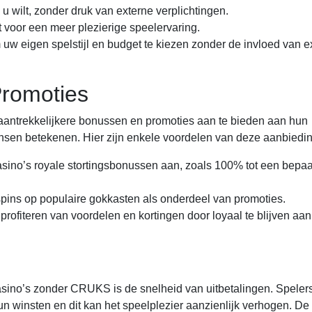
u wilt, zonder druk van externe verplichtingen.
 voor een meer plezierige speelervaring.
 uw eigen spelstijl en budget te kiezen zonder de invloed van e
romoties
aantrekkelijkere bonussen en promoties aan te bieden aan hun
nsen betekenen. Hier zijn enkele voordelen van deze aanbiedi
ino’s royale stortingsbonussen aan, zoals 100% tot een bepa
spins op populaire gokkasten als onderdeel van promoties.
rofiteren van voordelen en kortingen door loyaal te blijven aan
casino’s zonder CRUKS is de snelheid van uitbetalingen. Speler
un winsten en dit kan het speelplezier aanzienlijk verhogen. De