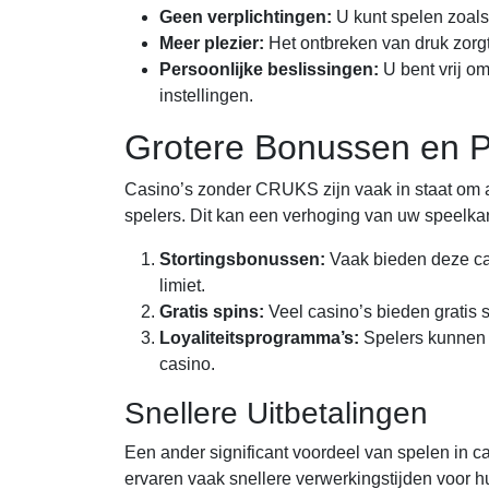
Geen verplichtingen:
U kunt spelen zoals 
Meer plezier:
Het ontbreken van druk zorgt
Persoonlijke beslissingen:
U bent vrij om
instellingen.
Grotere Bonussen en P
Casino’s zonder CRUKS zijn vaak in staat om 
spelers. Dit kan een verhoging van uw speelka
Stortingsbonussen:
Vaak bieden deze cas
limiet.
Gratis spins:
Veel casino’s bieden gratis 
Loyaliteitsprogramma’s:
Spelers kunnen p
casino.
Snellere Uitbetalingen
Een ander significant voordeel van spelen in 
ervaren vaak snellere verwerkingstijden voor h