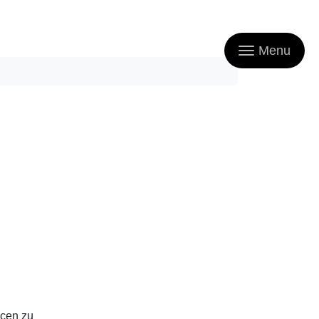
Menu
ncen zu