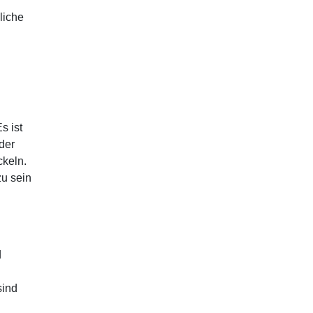
liche
s ist
der
ckeln.
zu sein
d
sind