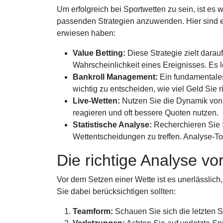
Um erfolgreich bei Sportwetten zu sein, ist es 
passenden Strategien anzuwenden. Hier sind ein
erwiesen haben:
Value Betting:
Diese Strategie zielt darauf
Wahrscheinlichkeit eines Ereignisses. Es 
Bankroll Management:
Ein fundamentales P
wichtig zu entscheiden, wie viel Geld Sie 
Live-Wetten:
Nutzen Sie die Dynamik von 
reagieren und oft bessere Quoten nutzen.
Statistische Analyse:
Recherchieren Sie S
Wettentscheidungen zu treffen. Analyse-To
Die richtige Analyse v
Vor dem Setzen einer Wette ist es unerlässlich
Sie dabei berücksichtigen sollten:
Teamform:
Schauen Sie sich die letzten S