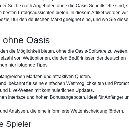
der Suche nach Angeboten ohne die Oasis-Schnittstelle sind, st
e besten Erfolgsaussichten bieten. In diesem Artikel werden wir
 speziell für den deutschen Markt geeignet sind, und wo Sie diese
n ohne Oasis
den die Möglichkeit bieten, ohne die Oasis-Software zu wetten
ielzahl von Wettoptionen, die den Bedürfnissen der deutschen
hen hier folgende Tipps:
umfangreichen Märkten und attraktiven Quoten.
land, bekannt für seine einfachen Wettmöglichkeiten und Promot
 und Live-Wetten mit kontinuierlichen Updates.
chen Interface und hohen Bonusangeboten, ideal für Anfänger u
 und Analysen, die eine informierte Wettentscheidung fördern.
e Spieler