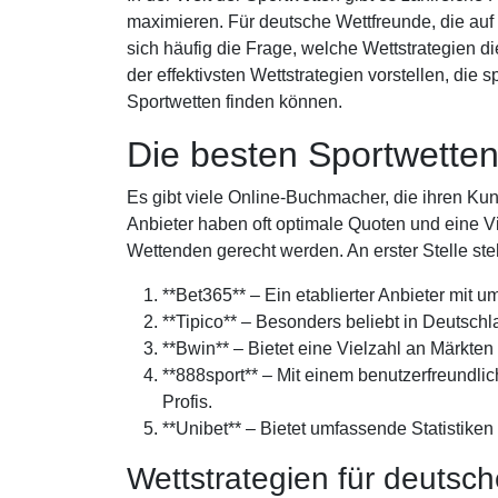
maximieren. Für deutsche Wettfreunde, die auf 
sich häufig die Frage, welche Wettstrategien di
der effektivsten Wettstrategien vorstellen, die
Sportwetten finden können.
Die besten Sportwette
Es gibt viele Online-Buchmacher, die ihren Kun
Anbieter haben oft optimale Quoten und eine V
Wettenden gerecht werden. An erster Stelle ste
**Bet365** – Ein etablierter Anbieter mit 
**Tipico** – Besonders beliebt in Deutsch
**Bwin** – Bietet eine Vielzahl an Märkten
**888sport** – Mit einem benutzerfreundli
Profis.
**Unibet** – Bietet umfassende Statistiken
Wettstrategien für deutsch