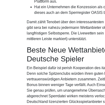
Plattform aus.
Hat ein Unternehmen die Konzession als of
dieses auch an dem Sperrregister OASIS b
Damit zählt Tenobet über den interessanteste
gibt sera bei nahezu jedermann Wettanbieter 
langfristigen Selbstsperre. Die Livewetten sein 
mittleren Leiste markiert) unterstützt.
Beste Neue Wettanbiet
Deutsche Spieler
Ein Beispiel dafür ist perish Kooperation des i
Denn solche Spitzenclubs würden ihren guten Pr
vertrauenswürdigen Anbietern zusammen. Zeitlim
Bonus binnen weniger Tage verfällt. Auch Eins
Sie genau prüfen, um unangenehme Überrasch
abgerechnet Sperrdatei wirken meistens verloc
Deutschland lizenzierten Glücksspielanbieter 