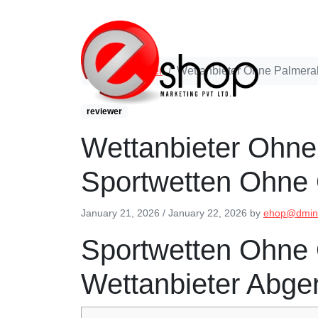
reviewer
Wettanbieter Ohne Palmera
reviewer
Wettanbieter Ohne
Sportwetten Ohne
January 21, 2026
/
January 22, 2026
by
ehop@dmin
Sportwetten Ohne 
Wettanbieter Abge