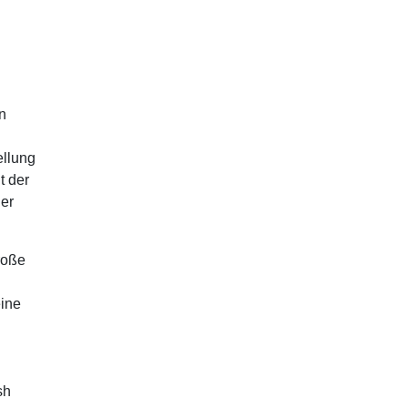
n
ellung
t der
der
roße
eine
sh