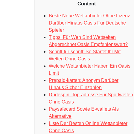
Content
Beste Neue Wettanbieter Ohne Lizenz
Darüber Hinaus Oasis Für Deutsche
Spieler
Tipps: Für Wen Sind Wettseiten
Abgerechnet Oasis Empfehlenswert?
Schritt-für-schritt: So Startet Ihr Mit
Wetten Ohne Oasis
Welche Wettanbieter Haben Ein Oasis
Limit
Prepaid-karten: Anonym Darüber
Hinaus Sicher Einzahlen
Dudespin: Top-adresse Für Sportwetten
Ohne Oasis
Paysafecard Sowie E-wallets Als
Alternative
Liste Der Besten Online Wettanbieter
Ohne Oasis