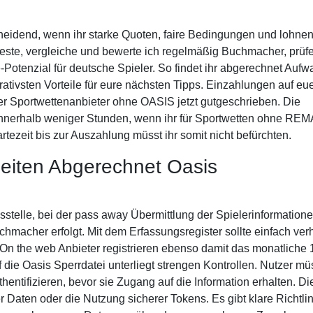
cheidend, wenn ihr starke Quoten, faire Bedingungen und lohne
teste, vergleiche und bewerte ich regelmäßig Buchmacher, prüf
tenzial für deutsche Spieler. So findet ihr abgerechnet Aufw
ativsten Vorteile für eure nächsten Tipps. Einzahlungen auf eu
r Sportwettenanbieter ohne OASIS jetzt gutgeschrieben. Die
innerhalb weniger Stunden, wenn ihr für Sportwetten ohne R
ezeit bis zur Auszahlung müsst ihr somit nicht befürchten.
seiten Abgerechnet Oasis
stelle, bei der pass away Übermittlung der Spielerinformation
hmacher erfolgt. Mit dem Erfassungsregister sollte einfach verh
n the web Anbieter registrieren ebenso damit das monatliche 
 die Oasis Sperrdatei unterliegt strengen Kontrollen. Nutzer m
uthentifizieren, bevor sie Zugang auf die Information erhalten. D
aten oder die Nutzung sicherer Tokens. Es gibt klare Richtlin