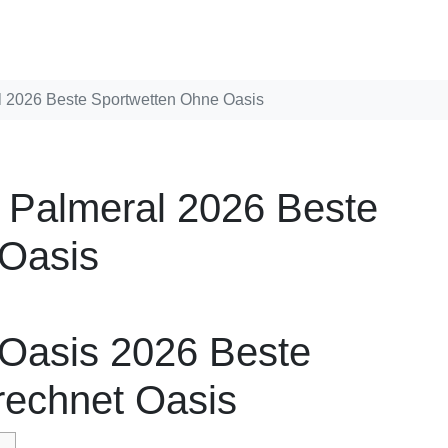
l 2026 Beste Sportwetten Ohne Oasis
 Palmeral 2026 Beste
 Oasis
Oasis 2026 Beste
rechnet Oasis