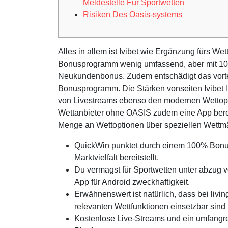
Meldestelle Für Sportwetten
Risiken Des Oasis-systems
Alles in allem ist Ivibet wie Ergänzung fürs Wet
Bonusprogramm wenig umfassend, aber mit 100%
Neukundenbonus. Zudem entschädigt das vorte
Bonusprogramm. Die Stärken vonseiten Ivibet li
von Livestreams ebenso den modernen Wettoptio
Wettanbieter ohne OASIS zudem eine App bereit
Menge an Wettoptionen über speziellen Wettmä
QuickWin punktet durch einem 100% Bonu
Marktvielfalt bereitstellt.
Du vermagst für Sportwetten unter abzug v
App für Android zweckhaftigkeit.
Erwähnenswert ist natürlich, dass bei livi
relevanten Wettfunktionen einsetzbar sind
Kostenlose Live-Streams und ein umfangre