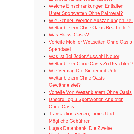
Welche Einschränkungen Entfallen
Unter Sportwetten Ohne Palmeral?
Wie Schnell Werden Auszahlungen Bei
Wettanbietern Ohne Oasis Bearbeitet?
Was Heisst Oasis?
Vorteile Mobiler Wettseiten Ohne Oasis
Sperrdatei
Was Ist Bei Jeder Auswahl Neuer
Wettanbieter Ohne Oasis Zu Beachten?
Wie Vermag Die Sicherheit Unter
Wettanbietern Ohne Oasis
Gewährleistet?
Vorteile Von Wettanbietern Ohne Oasis
Unsere Top 3 Sportwetten Anbieter
Ohne Oasis
Transaktionszeiten, Limits Und
Mögliche Gebühren
Lugas Datenbank: Die Zweite