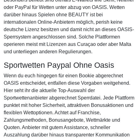
oder PayPal für Wetten unter abzug von OASIS. Wetten
darüber hinaus Spielen ohne BEAUTY ist bei
internationalen Online-Anbietern möglich, perish keine
deutsche Lizenz besitzen und damit nicht an dieses OASIS-
Sperrsystem angeschlossen sind. Solche Plattformen
operieren meist mit Lizenzen aus Curaçao oder aber Malta
und unterliegen anderen Regulierungen.
Sportwetten Paypal Ohne Oasis
Wenn du euch hingegen für einen Bookie abgerechnet
OASIS entscheidet, entfallen diese Vorgaben weitgehend.
Hier seht ihr die aktuelle Top-Auswahl der
Sportwettenanbieter abgerechnet Sperrdatei. Jede Plattform
punktet mit hoher Sicherheit, attraktiven Bonusaktionen und
flexiblen Wettoptionen. Achtet auf Franchise,
Zahlungsmethoden, Bonusangebote, Wettmärkte und
Quoten. Anbieter mit gutem Assistance, schneller
Auszahlung darüber hinaus transparenter Kommunikation