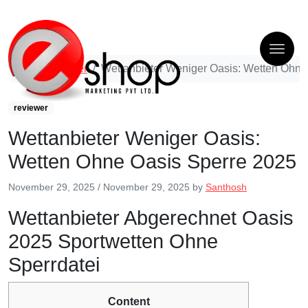
reviewer
Wettanbieter Weniger Oasis: Wetten Ohne
reviewer
Wettanbieter Weniger Oasis:
Wetten Ohne Oasis Sperre 2025
November 29, 2025
/
November 29, 2025
by
Santhosh
Wettanbieter Abgerechnet Oasis
2025 Sportwetten Ohne
Sperrdatei
Content