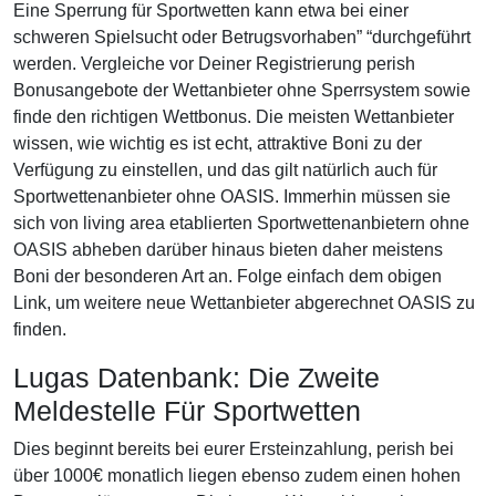
Eine Sperrung für Sportwetten kann etwa bei einer
schweren Spielsucht oder Betrugsvorhaben” “durchgeführt
werden. Vergleiche vor Deiner Registrierung perish
Bonusangebote der Wettanbieter ohne Sperrsystem sowie
finde den richtigen Wettbonus. Die meisten Wettanbieter
wissen, wie wichtig es ist echt, attraktive Boni zu der
Verfügung zu einstellen, und das gilt natürlich auch für
Sportwettenanbieter ohne OASIS. Immerhin müssen sie
sich von living area etablierten Sportwettenanbietern ohne
OASIS abheben darüber hinaus bieten daher meistens
Boni der besonderen Art an. Folge einfach dem obigen
Link, um weitere neue Wettanbieter abgerechnet OASIS zu
finden.
Lugas Datenbank: Die Zweite
Meldestelle Für Sportwetten
Dies beginnt bereits bei eurer Ersteinzahlung, perish bei
über 1000€ monatlich liegen ebenso zudem einen hohen