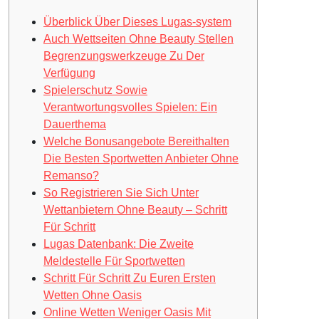
Überblick Über Dieses Lugas-system
Auch Wettseiten Ohne Beauty Stellen
Begrenzungswerkzeuge Zu Der
Verfügung
Spielerschutz Sowie
Verantwortungsvolles Spielen: Ein
Dauerthema
Welche Bonusangebote Bereithalten
Die Besten Sportwetten Anbieter Ohne
Remanso?
So Registrieren Sie Sich Unter
Wettanbietern Ohne Beauty – Schritt
Für Schritt
Lugas Datenbank: Die Zweite
Meldestelle Für Sportwetten
Schritt Für Schritt Zu Euren Ersten
Wetten Ohne Oasis
Online Wetten Weniger Oasis Mit