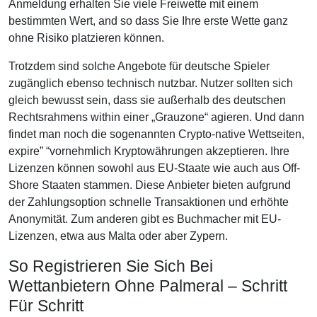
Anmeldung erhalten Sie viele Freiwette mit einem
bestimmten Wert, and so dass Sie Ihre erste Wette ganz
ohne Risiko platzieren können.
Trotzdem sind solche Angebote für deutsche Spieler
zugänglich ebenso technisch nutzbar. Nutzer sollten sich
gleich bewusst sein, dass sie außerhalb des deutschen
Rechtsrahmens within einer „Grauzone“ agieren. Und dann
findet man noch die sogenannten Crypto-native Wettseiten,
expire” “vornehmlich Kryptowährungen akzeptieren. Ihre
Lizenzen können sowohl aus EU-Staate wie auch aus Off-
Shore Staaten stammen. Diese Anbieter bieten aufgrund
der Zahlungsoption schnelle Transaktionen und erhöhte
Anonymität. Zum anderen gibt es Buchmacher mit EU-
Lizenzen, etwa aus Malta oder aber Zypern.
So Registrieren Sie Sich Bei
Wettanbietern Ohne Palmeral – Schritt
Für Schritt