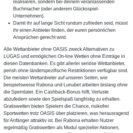
realisieren, sondern bei deinem veranlassenden
Buchmacher (oder anderem Glücksspiel-
Unternehmen).
Damit ihr auf lange Sicht rundum zufrieden seid, müsst
ihr einen Anbieter finden, der euren persönlichen
Ansprüchen gerecht wird.
Alle Wettanbieter ohne OASIS zweck Alternativen zu
LUGAS und ermöglichen On-line Wetten ohne Einträge in
diesen Datenbanken. Es gibt allerlei seriöse Wettanbieter,
perish ohne länderspezifische Restriktionen verfügbar sind.
Die meisten Wettanbieter auf unseren Seiten, wie
beispielsweise Rabona und Lunubet arbeiten bislang ohne
die Sperrdatei. Ein Cashback-Bonus hilft, Verluste
abzufedern sowie den Spielspaß langfristig zu erhalten.
Gratiswetten bieten Spielern die Chance, risikofrei
Sportwetten trotz OASIS über platzieren, was herausragend
für Anfänger attraktiv ist. Bei Rabona erhalten Nutzer
regelmäßig Gratiswetten als Modul spezieller Aktionen,