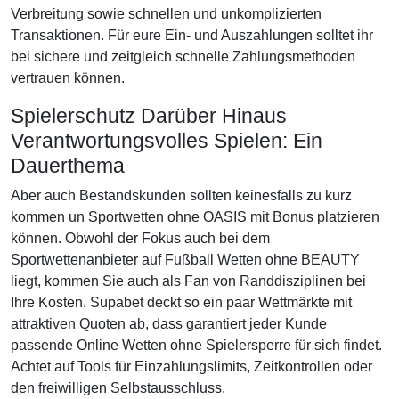
Verbreitung sowie schnellen und unkomplizierten
Transaktionen. Für eure Ein- und Auszahlungen solltet ihr
bei sichere und zeitgleich schnelle Zahlungsmethoden
vertrauen können.
Spielerschutz Darüber Hinaus
Verantwortungsvolles Spielen: Ein
Dauerthema
Aber auch Bestandskunden sollten keinesfalls zu kurz
kommen un Sportwetten ohne OASIS mit Bonus platzieren
können. Obwohl der Fokus auch bei dem
Sportwettenanbieter auf Fußball Wetten ohne BEAUTY
liegt, kommen Sie auch als Fan von Randdisziplinen bei
Ihre Kosten. Supabet deckt so ein paar Wettmärkte mit
attraktiven Quoten ab, dass garantiert jeder Kunde
passende Online Wetten ohne Spielersperre für sich findet.
Achtet auf Tools für Einzahlungslimits, Zeitkontrollen oder
den freiwilligen Selbstausschluss.