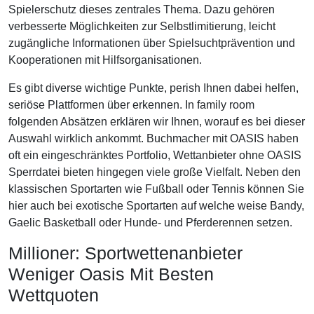
Spielerschutz dieses zentrales Thema. Dazu gehören
verbesserte Möglichkeiten zur Selbstlimitierung, leicht
zugängliche Informationen über Spielsuchtprävention und
Kooperationen mit Hilfsorganisationen.
Es gibt diverse wichtige Punkte, perish Ihnen dabei helfen,
seriöse Plattformen über erkennen. In family room
folgenden Absätzen erklären wir Ihnen, worauf es bei dieser
Auswahl wirklich ankommt. Buchmacher mit OASIS haben
oft ein eingeschränktes Portfolio, Wettanbieter ohne OASIS
Sperrdatei bieten hingegen viele große Vielfalt. Neben den
klassischen Sportarten wie Fußball oder Tennis können Sie
hier auch bei exotische Sportarten auf welche weise Bandy,
Gaelic Basketball oder Hunde- und Pferderennen setzen.
Millioner: Sportwettenanbieter
Weniger Oasis Mit Besten
Wettquoten