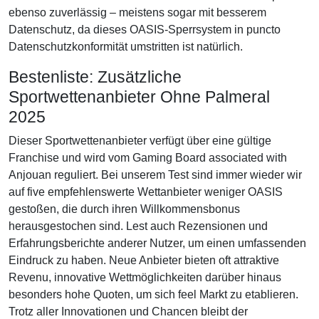
ebenso zuverlässig – meistens sogar mit besserem
Datenschutz, da dieses OASIS-Sperrsystem in puncto
Datenschutzkonformität umstritten ist natürlich.
Bestenliste: Zusätzliche
Sportwettenanbieter Ohne Palmeral
2025
Dieser Sportwettenanbieter verfügt über eine gültige
Franchise und wird vom Gaming Board associated with
Anjouan reguliert. Bei unserem Test sind immer wieder wir
auf five empfehlenswerte Wettanbieter weniger OASIS
gestoßen, die durch ihren Willkommensbonus
herausgestochen sind. Lest auch Rezensionen und
Erfahrungsberichte anderer Nutzer, um einen umfassenden
Eindruck zu haben. Neue Anbieter bieten oft attraktive
Revenu, innovative Wettmöglichkeiten darüber hinaus
besonders hohe Quoten, um sich feel Markt zu etablieren.
Trotz aller Innovationen und Chancen bleibt der