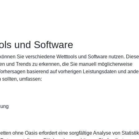
ols und Software
können Sie verschiedene Wetttools und Software nutzen. Diese
ieren und Trends zu erkennen, die Sie manuell möglicherweise
Vorhersagen basierend auf vorherigen Leistungsdaten und ande
n sollten, umfassen:
nung
ten ohne Oasis erfordert eine sorgfältige Analyse von Statisti