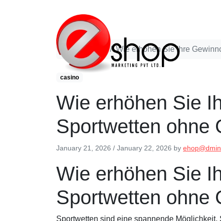
casino
Wie erhöhen Sie Ihre Gewinnc
casino
Wie erhöhen Sie I
Sportwetten ohne O
January 21, 2026
/
January 22, 2026
by
ehop@dmin
Wie erhöhen Sie I
Sportwetten ohne O
Sportwetten sind eine spannende Möglichkeit,