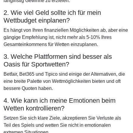
langfristig Gewinne zu erzielen.
2. Wie viel Geld sollte ich für mein
Wettbudget einplanen?
Es hängt von Ihren finanziellen Möglichkeiten ab, aber eine
gängige Empfehlung ist, nicht mehr als 5-10% Ihres
Gesamteinkommens für Wetten einzuplanen.
3. Welche Plattformen sind besser als
Oasis für Sportwetten?
Betfair, Bet365 und Tipico sind einige der Alternativen, die
eine breite Palette von Wettmöglichkeiten bieten und oft
bessere Quoten haben.
4. Wie kann ich meine Emotionen beim
Wetten kontrollieren?
Setzen Sie sich klare Ziele, akzeptieren Sie Verluste als
Teil des Spiels und wetten Sie nicht in emotionalen
extremen Situationen.