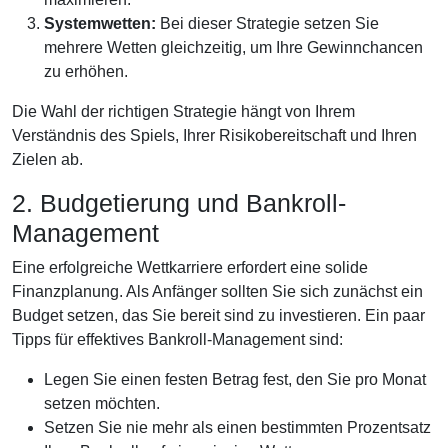
Systemwetten:
Bei dieser Strategie setzen Sie
mehrere Wetten gleichzeitig, um Ihre Gewinnchancen
zu erhöhen.
Die Wahl der richtigen Strategie hängt von Ihrem
Verständnis des Spiels, Ihrer Risikobereitschaft und Ihren
Zielen ab.
2. Budgetierung und Bankroll-
Management
Eine erfolgreiche Wettkarriere erfordert eine solide
Finanzplanung. Als Anfänger sollten Sie sich zunächst ein
Budget setzen, das Sie bereit sind zu investieren. Ein paar
Tipps für effektives Bankroll-Management sind:
Legen Sie einen festen Betrag fest, den Sie pro Monat
setzen möchten.
Setzen Sie nie mehr als einen bestimmten Prozentsatz