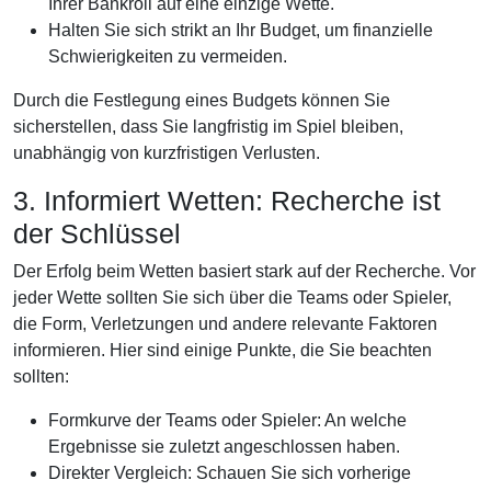
Ihrer Bankroll auf eine einzige Wette.
Halten Sie sich strikt an Ihr Budget, um finanzielle
Schwierigkeiten zu vermeiden.
Durch die Festlegung eines Budgets können Sie
sicherstellen, dass Sie langfristig im Spiel bleiben,
unabhängig von kurzfristigen Verlusten.
3. Informiert Wetten: Recherche ist
der Schlüssel
Der Erfolg beim Wetten basiert stark auf der Recherche. Vor
jeder Wette sollten Sie sich über die Teams oder Spieler,
die Form, Verletzungen und andere relevante Faktoren
informieren. Hier sind einige Punkte, die Sie beachten
sollten:
Formkurve der Teams oder Spieler: An welche
Ergebnisse sie zuletzt angeschlossen haben.
Direkter Vergleich: Schauen Sie sich vorherige