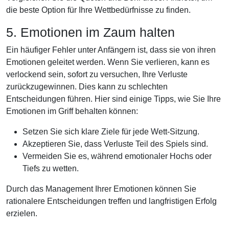
die beste Option für Ihre Wettbedürfnisse zu finden.
5. Emotionen im Zaum halten
Ein häufiger Fehler unter Anfängern ist, dass sie von ihren
Emotionen geleitet werden. Wenn Sie verlieren, kann es
verlockend sein, sofort zu versuchen, Ihre Verluste
zurückzugewinnen. Dies kann zu schlechten
Entscheidungen führen. Hier sind einige Tipps, wie Sie Ihre
Emotionen im Griff behalten können:
Setzen Sie sich klare Ziele für jede Wett-Sitzung.
Akzeptieren Sie, dass Verluste Teil des Spiels sind.
Vermeiden Sie es, während emotionaler Hochs oder
Tiefs zu wetten.
Durch das Management Ihrer Emotionen können Sie
rationalere Entscheidungen treffen und langfristigen Erfolg
erzielen.