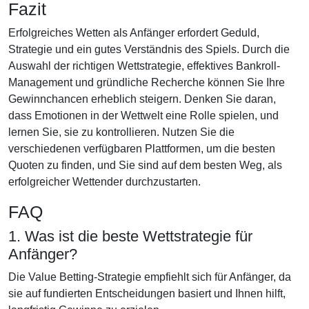
Fazit
Erfolgreiches Wetten als Anfänger erfordert Geduld,
Strategie und ein gutes Verständnis des Spiels. Durch die
Auswahl der richtigen Wettstrategie, effektives Bankroll-
Management und gründliche Recherche können Sie Ihre
Gewinnchancen erheblich steigern. Denken Sie daran,
dass Emotionen in der Wettwelt eine Rolle spielen, und
lernen Sie, sie zu kontrollieren. Nutzen Sie die
verschiedenen verfügbaren Plattformen, um die besten
Quoten zu finden, und Sie sind auf dem besten Weg, als
erfolgreicher Wettender durchzustarten.
FAQ
1. Was ist die beste Wettstrategie für
Anfänger?
Die Value Betting-Strategie empfiehlt sich für Anfänger, da
sie auf fundierten Entscheidungen basiert und Ihnen hilft,