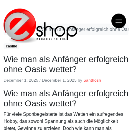
casino
Wie man als Anfänger erfolgreich ohne Oasi
casino
Wie man als Anfänger erfolgreich
ohne Oasis wettet?
December 1, 2025
/
December 1, 2025
by
Santhosh
Wie man als Anfänger erfolgreich
ohne Oasis wettet?
Für viele Sportbegeisterte ist das Wetten ein aufregendes
Hobby, das sowohl Spannung als auch die Möglichkeit
bietet, Gewinne zu erzielen. Doch wie kann man als