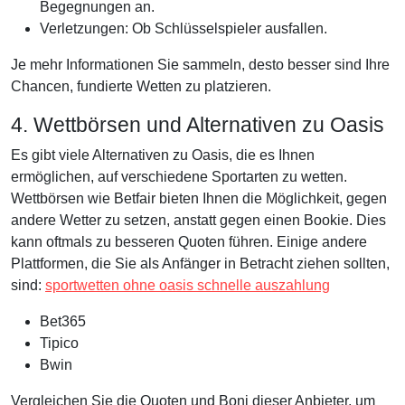
Begegnungen an.
Verletzungen: Ob Schlüsselspieler ausfallen.
Je mehr Informationen Sie sammeln, desto besser sind Ihre
Chancen, fundierte Wetten zu platzieren.
4. Wettbörsen und Alternativen zu Oasis
Es gibt viele Alternativen zu Oasis, die es Ihnen
ermöglichen, auf verschiedene Sportarten zu wetten.
Wettbörsen wie Betfair bieten Ihnen die Möglichkeit, gegen
andere Wetter zu setzen, anstatt gegen einen Bookie. Dies
kann oftmals zu besseren Quoten führen. Einige andere
Plattformen, die Sie als Anfänger in Betracht ziehen sollten,
sind:
sportwetten ohne oasis schnelle auszahlung
Bet365
Tipico
Bwin
Vergleichen Sie die Quoten und Boni dieser Anbieter, um