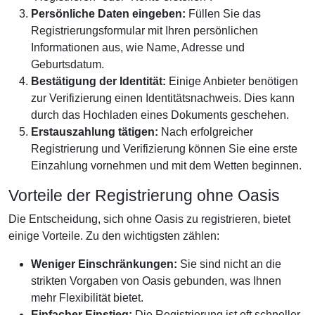
Persönliche Daten eingeben:
Füllen Sie das
Registrierungsformular mit Ihren persönlichen
Informationen aus, wie Name, Adresse und
Geburtsdatum.
Bestätigung der Identität:
Einige Anbieter benötigen
zur Verifizierung einen Identitätsnachweis. Dies kann
durch das Hochladen eines Dokuments geschehen.
Erstauszahlung tätigen:
Nach erfolgreicher
Registrierung und Verifizierung können Sie eine erste
Einzahlung vornehmen und mit dem Wetten beginnen.
Vorteile der Registrierung ohne Oasis
Die Entscheidung, sich ohne Oasis zu registrieren, bietet
einige Vorteile. Zu den wichtigsten zählen:
Weniger Einschränkungen:
Sie sind nicht an die
strikten Vorgaben von Oasis gebunden, was Ihnen
mehr Flexibilität bietet.
Einfacher Einstieg:
Die Registrierung ist oft schneller