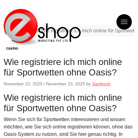
casino
Wie registriere ich mich online für Sportwet
casino
Wie registriere ich mich online
für Sportwetten ohne Oasis?
November 22, 2025
/
November 23, 2025
by
Santhosh
Wie registriere ich mich online
für Sportwetten ohne Oasis?
Wenn Sie sich für Sportwetten interessieren und wissen
möchten, wie Sie sich online registrieren können, ohne das
Oasis-System zu nutzen, sind Sie hier genau richtig. In