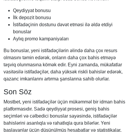
Qeydiyyat bonusu
İlk depozit bonusu
İstifadəçinin dostunu dəvət etməsi ilə əldə etdiyi
bonuslar
Aylıq promo kampaniyaları
Bu bonuslar, yeni istifadəçilərin əlində daha çox resurs
olmasını təmin edərək, onların daha çox bahis etməyə
təşviq olunmasına kömək edir. Eyni zamanda, mükafatlar
vasitəsilə istifadəçilər, daha yüksək riskli bahislər edərək,
qazanc imkanlarını artırma şanslarına sahib olurlar.
Son Söz
Mostbet, yeni istifadəçilər üçün mükəmməl bir idman bahis
platformasıdır. Sadə qeydiyyat prosesi, geniş bahis
seçimləri və cəlbedici bonuslar sayəsində, istifadəçilər
bahislərini asanlıqla və rahatlıqla qura bilərlər. Yeni
başlayanlar üçün düşünülmüş hesabatlar və statistikalar,