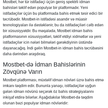
Mostbet, hər tür istifadəçi üçün geniş spektrli idman
bahisləri təklif edən populyar bir platformadır. Yeni
istifadəçilər üçün bu platformada bahis etmək təsir edici bir
təcrübədir. Mostbet-in istifadəsi asandır və müasir
texnologiyaları ilə dəstəklənir, bu da istifadəçiləri cəlb edən
bir xüsusiyyətdir. Bu məqalədə, Mostbet idman bahis
platformasının xüsusiyyətləri, təklif etdiyi xidmətlər və yeni
istifadəçilər icin nələri bilmələri gərəkdiyinin üstündə
dayanacağıq. İndi gəlin Mostbet-in idman bahis təcrübəsini
daha dərindən araşdıraq.
Mostbet-də İdman Bahislərinin
Zövqünə Varın
Mostbet platforması, müxtəlif idman növləri üzrə bahis etmə
imkanı təqdim edir. Bununla yanaşı, istifadəçilər uyğun
gələn idman növünü seçərək öz bahis strategiyalarını
inkişaf etdirə bilərlər. Aşağıdakılar Mostbet-də təqdim
olunan bəzi populyar idman növləridir: