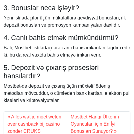
3. Bonuslar necə işləyir?
Yeni istifadəçilər üçün mükafatlara qeydiyyat bonusları, ilk
depozit bonusları və promosyon kampaniyaları daxildir.
4. Canlı bahis etmək mümkündürmü?
Bəli, Mostbet, istifadəçilərə canlı bahis imkanları təqdim edir
ki, bu da real vaxtda bahis etməyə imkan verir.
5. Depozit və çıxarış prosesləri
hansılardır?
Mostbet-də depozit və çıxarış üçün müxtəlif ödəniş
metodları mövcuddur, o cümlədən bank kartları, elektron pul
kisələri və kriptovalyutalar.
Alles wat je moet weten
Mostbet Hangi Ülkenin
over cashback bij casino
Oyuncuları için En İyi
zonder CRUKS
Bonusları Sunuyor?