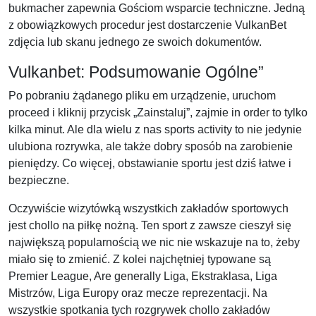
bukmacher zapewnia Gościom wsparcie techniczne. Jedną
z obowiązkowych procedur jest dostarczenie VulkanBet
zdjęcia lub skanu jednego ze swoich dokumentów.
Vulkanbet: Podsumowanie Ogólne”
Po pobraniu żądanego pliku em urządzenie, uruchom
proceed i kliknij przycisk „Zainstaluj”, zajmie in order to tylko
kilka minut. Ale dla wielu z nas sports activity to nie jedynie
ulubiona rozrywka, ale także dobry sposób na zarobienie
pieniędzy. Co więcej, obstawianie sportu jest dziś łatwe i
bezpieczne.
Oczywiście wizytówką wszystkich zakładów sportowych
jest chollo na piłkę nożną. Ten sport z zawsze cieszył się
największą popularnością we nic nie wskazuje na to, żeby
miało się to zmienić. Z kolei najchętniej typowane są
Premier League, Are generally Liga, Ekstraklasa, Liga
Mistrzów, Liga Europy oraz mecze reprezentacji. Na
wszystkie spotkania tych rozgrywek chollo zakładów