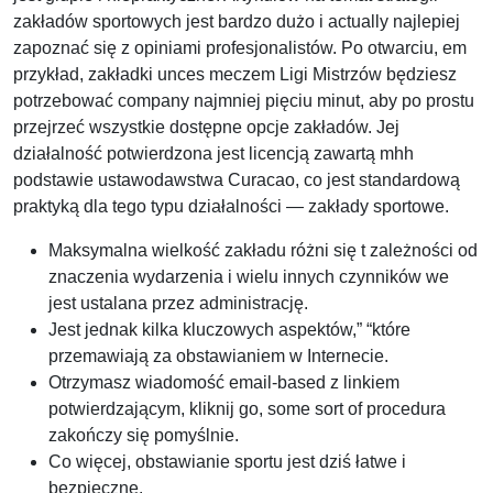
zakładów sportowych jest bardzo dużo i actually najlepiej
zapoznać się z opiniami profesjonalistów. Po otwarciu, em
przykład, zakładki unces meczem Ligi Mistrzów będziesz
potrzebować company najmniej pięciu minut, aby po prostu
przejrzeć wszystkie dostępne opcje zakładów. Jej
działalność potwierdzona jest licencją zawartą mhh
podstawie ustawodawstwa Curacao, co jest standardową
praktyką dla tego typu działalności — zakłady sportowe.
Maksymalna wielkość zakładu różni się t zależności od
znaczenia wydarzenia i wielu innych czynników we
jest ustalana przez administrację.
Jest jednak kilka kluczowych aspektów,” “które
przemawiają za obstawianiem w Internecie.
Otrzymasz wiadomość email-based z linkiem
potwierdzającym, kliknij go, some sort of procedura
zakończy się pomyślnie.
Co więcej, obstawianie sportu jest dziś łatwe i
bezpieczne.