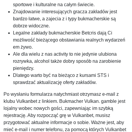
sportowe i kulturalne na całym świecie.
Znajdowanie interesujących gracza zakładów jest
bardzo łatwe, a zajecia z i typy bukmacherskie są
dobrze widoczne.
Legalne zakłady bukmacherskie Betcris dają Ci
możliwość bieżącego obstawiania realnych wydarzeń
em żywo.
Ale dla wielu z nas activity to nie jedynie ulubiona
rozrywka, alcohol także dobry sposób na zarobienie
pieniędzy.
Dlatego warto być na bieżąco z kursami STS i
sprawdzać aktualizację oferty zakładów.
Po wysłaniu formularza natychmiast otrzymasz e-mail z
klubu Vulkanbet z linkiem. Bukmacher Vulkan. gamble jest
lojalny wobec nowych gości, zapewniając im szybką
rejestrację. Aby rozpocząć grę w Vulkanbet, musisz
przygotować aktualne informacje o sobie. Ważne jest, aby
mieć e-mail i numer telefonu, za pomocą których Vulkanbet