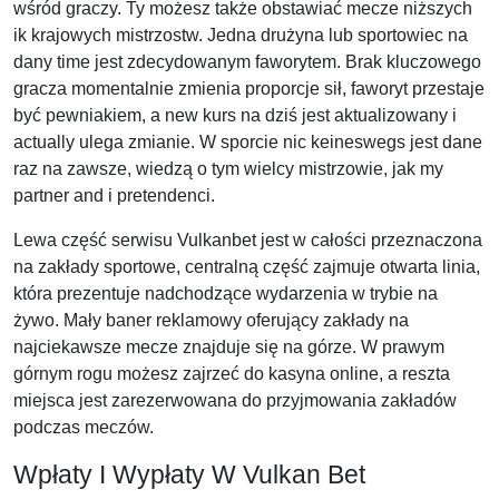
wśród graczy. Ty możesz także obstawiać mecze niższych
ik krajowych mistrzostw. Jedna drużyna lub sportowiec na
dany time jest zdecydowanym faworytem. Brak kluczowego
gracza momentalnie zmienia proporcje sił, faworyt przestaje
być pewniakiem, a new kurs na dziś jest aktualizowany i
actually ulega zmianie. W sporcie nic keineswegs jest dane
raz na zawsze, wiedzą o tym wielcy mistrzowie, jak my
partner and i pretendenci.
Lewa część serwisu Vulkanbet jest w całości przeznaczona
na zakłady sportowe, centralną część zajmuje otwarta linia,
która prezentuje nadchodzące wydarzenia w trybie na
żywo. Mały baner reklamowy oferujący zakłady na
najciekawsze mecze znajduje się na górze. W prawym
górnym rogu możesz zajrzeć do kasyna online, a reszta
miejsca jest zarezerwowana do przyjmowania zakładów
podczas meczów.
Wpłaty I Wypłaty W Vulkan Bet