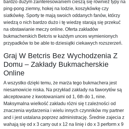
bardzo dużym zainteresowaniem cieszą się również typy na
ping-pong ziemny, hokej na lodzie, koszykówkę czy
siatkówkę. Sporty te mają swoich oddanych fanów, którzy
wiedzą o nich bardzo dużo i tę wiedzę starają się przekuć
na obstawianie meczy online. Oferta zakładów
bukmacherskich Betcris w każdym unces wymienionych
przypadków to be able to dziesiątki ciekawych rozszerzeń.
Graj W Betcris Bez Wychodzenia Z
Domu – Zakłady Bukmacherskie
Online
A wszystko dzięki temu, że marża tego bukmachera jest
niesamowicie niska. Na przykład zakłady na faworytów są
akceptowane z kwotowaniami od 1, 6th do 1, nine.
Maksymalna wielkość zakładu różni się t zależności od
znaczenia wydarzenia i wielu innych czynników my partner
and i jest ustalana poprzez administrację. Średnie zajecia z
wahają się od x 3 carry out x 12 na linię i do x 3 perform x 9