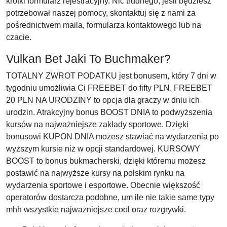
krótki formularz rejestracyjny. Nic trudnego, jeśli będziesz
potrzebował naszej pomocy, skontaktuj się z nami za
pośrednictwem maila, formularza kontaktowego lub na
czacie.
Vulkan Bet Jaki To Buchmaker?
TOTALNY ZWROT PODATKU jest bonusem, który 7 dni w
tygodniu umożliwia Ci FREEBET do fifty PLN. FREEBET
20 PLN NA URODZINY to opcja dla graczy w dniu ich
urodzin. Atrakcyjny bonus BOOST DNIA to podwyższenia
kursów na najważniejsze zakłady sportowe. Dzięki
bonusowi KUPON DNIA możesz stawiać na wydarzenia po
wyższym kursie niż w opcji standardowej. KURSOWY
BOOST to bonus bukmacherski, dzięki któremu możesz
postawić na najwyższe kursy na polskim rynku na
wydarzenia sportowe i esportowe. Obecnie większość
operatorów dostarcza podobne, um ile nie takie same typy
mhh wszystkie najważniejsze cool oraz rozgrywki.