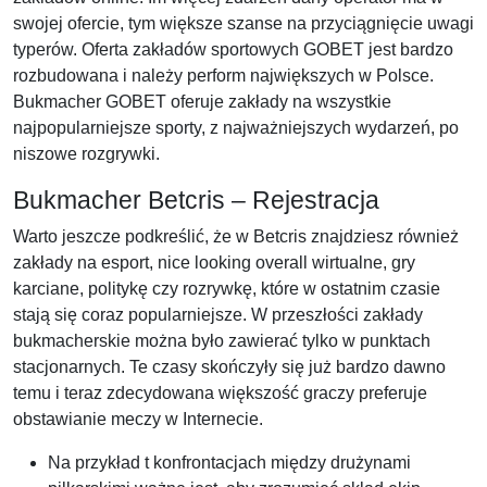
swojej ofercie, tym większe szanse na przyciągnięcie uwagi
typerów. Oferta zakładów sportowych GOBET jest bardzo
rozbudowana i należy perform największych w Polsce.
Bukmacher GOBET oferuje zakłady na wszystkie
najpopularniejsze sporty, z najważniejszych wydarzeń, po
niszowe rozgrywki.
Bukmacher Betcris – Rejestracja
Warto jeszcze podkreślić, że w Betcris znajdziesz również
zakłady na esport, nice looking overall wirtualne, gry
karciane, politykę czy rozrywkę, które w ostatnim czasie
stają się coraz popularniejsze. W przeszłości zakłady
bukmacherskie można było zawierać tylko w punktach
stacjonarnych. Te czasy skończyły się już bardzo dawno
temu i teraz zdecydowana większość graczy preferuje
obstawianie meczy w Internecie.
Na przykład t konfrontacjach między drużynami