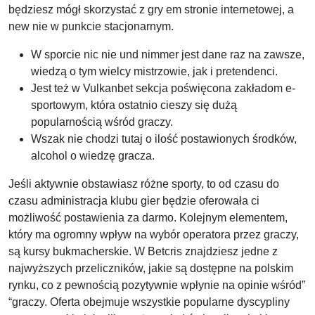
będziesz mógł skorzystać z gry em stronie internetowej, a
new nie w punkcie stacjonarnym.
W sporcie nic nie und nimmer jest dane raz na zawsze,
wiedzą o tym wielcy mistrzowie, jak i pretendenci.
Jest też w Vulkanbet sekcja poświęcona zakładom e-
sportowym, która ostatnio cieszy się dużą
popularnością wśród graczy.
Wszak nie chodzi tutaj o ilość postawionych środków,
alcohol o wiedzę gracza.
Jeśli aktywnie obstawiasz różne sporty, to od czasu do
czasu administracja klubu gier będzie oferowała ci
możliwość postawienia za darmo. Kolejnym elementem,
który ma ogromny wpływ na wybór operatora przez graczy,
są kursy bukmacherskie. W Betcris znajdziesz jedne z
najwyższych przeliczników, jakie są dostępne na polskim
rynku, co z pewnością pozytywnie wpłynie na opinie wśród”
“graczy. Oferta obejmuje wszystkie popularne dyscypliny