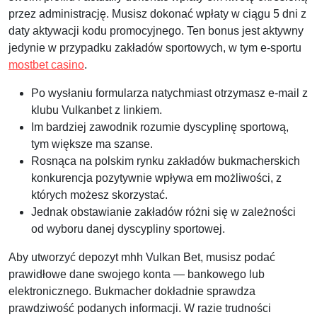
przez administrację. Musisz dokonać wpłaty w ciągu 5 dni z
daty aktywacji kodu promocyjnego. Ten bonus jest aktywny
jedynie w przypadku zakładów sportowych, w tym e-sportu
mostbet casino
.
Po wysłaniu formularza natychmiast otrzymasz e-mail z
klubu Vulkanbet z linkiem.
Im bardziej zawodnik rozumie dyscyplinę sportową,
tym większe ma szanse.
Rosnąca na polskim rynku zakładów bukmacherskich
konkurencja pozytywnie wpływa em możliwości, z
których możesz skorzystać.
Jednak obstawianie zakładów różni się w zależności
od wyboru danej dyscypliny sportowej.
Aby utworzyć depozyt mhh Vulkan Bet, musisz podać
prawidłowe dane swojego konta — bankowego lub
elektronicznego. Bukmacher dokładnie sprawdza
prawdziwość podanych informacji. W razie trudności