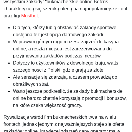
wszystkim zakłady” “bukmacherskie online Betcris
charakteryzują się szeroką ofertą na najpopularniejsze cool
oraz ligi
Mostbet
.
Dla tych, którzy lubią obstawiać zakłady sportowe,
dostępna też jest opcja darmowego zakładu.
W prawym górnym rogu możesz zajrzeć do kasyna
online, a reszta miejsca jest zarezerwowana do
przyjmowania zakładów podczas meczów.
Dotyczy to użytkowników z dowolnego kraju, watts
szczególności z Polski, gdzie grają za złote.
Ale sensacje się zdarzają, a czasem prowadzą do
obraźliwych strat.
Warto jeszcze podkreślić, że zakłady bukmacherskie
online bardzo chętnie korzystają z promocji i bonusów,
na które czeka większość graczy.
Rywalizacja wśród firm bukmacherskich trwa na wielu
frontach, jednak jednym z najważniejszych staje się oferta
zakładów online. Im więcej zdarzeń dany operator ma w