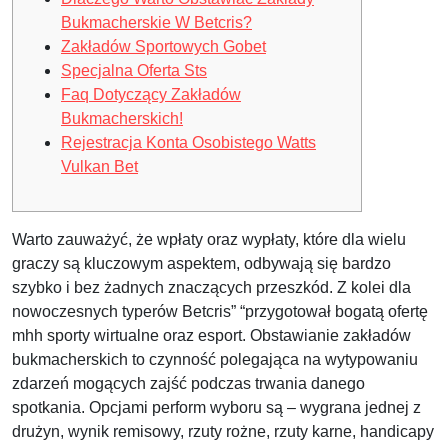
Bukmacherskie W Betcris?
Zakładów Sportowych Gobet
Specjalna Oferta Sts
Faq Dotyczący Zakładów
Bukmacherskich!
Rejestracja Konta Osobistego Watts
Vulkan Bet
Warto zauważyć, że wpłaty oraz wypłaty, które dla wielu
graczy są kluczowym aspektem, odbywają się bardzo
szybko i bez żadnych znaczących przeszkód. Z kolei dla
nowoczesnych typerów Betcris” “przygotował bogatą ofertę
mhh sporty wirtualne oraz esport. Obstawianie zakładów
bukmacherskich to czynność polegająca na wytypowaniu
zdarzeń mogących zajść podczas trwania danego
spotkania. Opcjami perform wyboru są – wygrana jednej z
drużyn, wynik remisowy, rzuty rożne, rzuty karne, handicapy