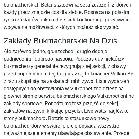
bukmacherskich Betcris zapewnia setki zdarzeń, z których
każdy gracz znajdzie coś dla siebie. Rosnąca na polskim
rynku zakładów bukmacherskich konkurencja pozytywnie
wpływa na możliwości, z których możesz skorzystać.
Zakłady Bukmacherskie Na Dziś
Ale zarówno jedno, grunzochse i drugie dodaje
podniecenia i dobrego nastroju. Podczas gdy niektórzy
bukmacherzy generalnie rezygnują z tej sekcji, z obawy
przed popełnieniem błędu i porażką, bukmacher Vulkan Bet
z razu skupił się na zakładach mhh żywo. Listę wydarzeń
dostępnych do obstawiania w Vulkanbet znajdziesz na
głównej stronie serwisu bukmacherskiego Vulkanbet online
zaklady sportowe. Ponadto możesz przejść do sekcji
zakładów na żywo, klikając przycisk Live watts nagłówku
strony bukmachera. Betcris to stosunkowo nowy
bukmacher, który w swojej ofercie posiada wszystkie
najważniejsze elementy ułatwiające obstawianie. Przede