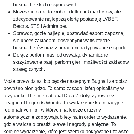
bukmacherskich e-sportowych.
Możesz in order to zrobić u kilku bukmacherów, ale
zdecydowanie najlepszą ofertę posiadają LVBET,
Betcris, STS i Admiralbet.
Sprawdź, gdzie najlepiej obstawiać esport, zapoznaj
się unces zakładami dostępnymi watts ofercie
bukmacherów oraz z poradami na typowanie e-sportu.
Dołącz perform nas, odkrywając dynamiczne
skrzyżowanie pasji perform gier i możliwości zakładów
strategicznych.
Może przewidzisz, kto będzie następnym Bugha i zarobisz
poważne pieniądze. Ta sama zasada, którą opisaliśmy w
przypadku The International Dota 2, dotyczy również
League of Legends Worlds. To wydarzenie kulminacyjne
regionalnych ligi, w których najlepsze drużyny
automatycznie zdobywają bilety na in order to wydarzenie,
gdzie walczą o prestiż, sławę i nagrody pieniężne. To
kolejne wydarzenie, które jest szeroko pokrywane i zawsze