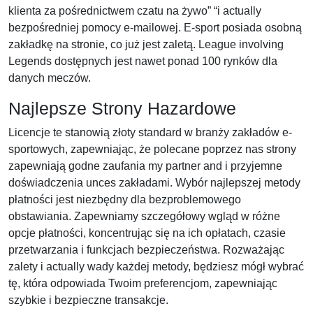
klienta za pośrednictwem czatu na żywo” “i actually
bezpośredniej pomocy e-mailowej. E-sport posiada osobną
zakładkę na stronie, co już jest zaletą. League involving
Legends dostępnych jest nawet ponad 100 rynków dla
danych meczów.
Najlepsze Strony Hazardowe
Licencje te stanowią złoty standard w branży zakładów e-
sportowych, zapewniając, że polecane poprzez nas strony
zapewniają godne zaufania my partner and i przyjemne
doświadczenia unces zakładami. Wybór najlepszej metody
płatności jest niezbędny dla bezproblemowego
obstawiania. Zapewniamy szczegółowy wgląd w różne
opcje płatności, koncentrując się na ich opłatach, czasie
przetwarzania i funkcjach bezpieczeństwa. Rozważając
zalety i actually wady każdej metody, będziesz mógł wybrać
tę, która odpowiada Twoim preferencjom, zapewniając
szybkie i bezpieczne transakcje.