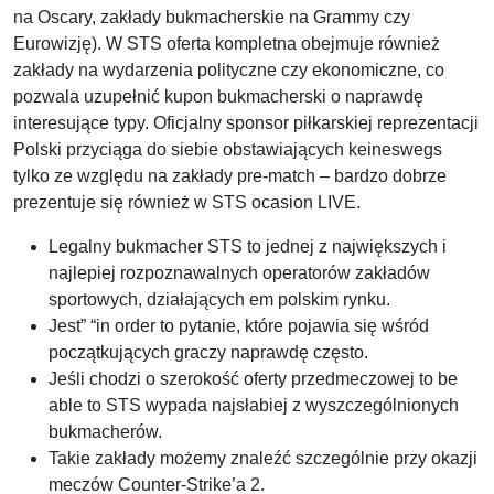
na Oscary, zakłady bukmacherskie na Grammy czy
Eurowizję). W STS oferta kompletna obejmuje również
zakłady na wydarzenia polityczne czy ekonomiczne, co
pozwala uzupełnić kupon bukmacherski o naprawdę
interesujące typy. Oficjalny sponsor piłkarskiej reprezentacji
Polski przyciąga do siebie obstawiających keineswegs
tylko ze względu na zakłady pre-match – bardzo dobrze
prezentuje się również w STS ocasion LIVE.
Legalny bukmacher STS to jednej z największych i
najlepiej rozpoznawalnych operatorów zakładów
sportowych, działających em polskim rynku.
Jest” “in order to pytanie, które pojawia się wśród
początkujących graczy naprawdę często.
Jeśli chodzi o szerokość oferty przedmeczowej to be
able to STS wypada najsłabiej z wyszczególnionych
bukmacherów.
Takie zakłady możemy znaleźć szczególnie przy okazji
meczów Counter-Strike’a 2.