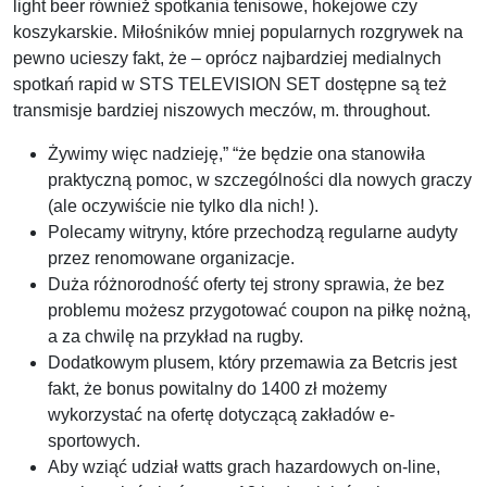
light beer również spotkania tenisowe, hokejowe czy
koszykarskie. Miłośników mniej popularnych rozgrywek na
pewno ucieszy fakt, że – oprócz najbardziej medialnych
spotkań rapid w STS TELEVISION SET dostępne są też
transmisje bardziej niszowych meczów, m. throughout.
Żywimy więc nadzieję,” “że będzie ona stanowiła
praktyczną pomoc, w szczególności dla nowych graczy
(ale oczywiście nie tylko dla nich! ).
Polecamy witryny, które przechodzą regularne audyty
przez renomowane organizacje.
Duża różnorodność oferty tej strony sprawia, że bez
problemu możesz przygotować coupon na piłkę nożną,
a za chwilę na przykład na rugby.
Dodatkowym plusem, który przemawia za Betcris jest
fakt, że bonus powitalny do 1400 zł możemy
wykorzystać na ofertę dotyczącą zakładów e-
sportowych.
Aby wziąć udział watts grach hazardowych on-line,