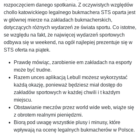
rozpoczęciem danego spotkania. Z oczywistych względów
chollo katowickiego legalnego bukmachera STS oparta jest
w głównej mierze na zakładach bukmacherskich,
dotyczących różnych wydarzeń ze świata sportu. Co istotne,
se względu na fakt, że najwięcej wydarzeń sportowych
odbywa się w weekend, na ogół najlepiej prezentuje się w
STS oferta na piątek.
Prawdę mówiąc, zarobienie em zakładach na esporty
może być trudne.
Razem unces aplikacją Lebull możesz wykorzystać
każdą okazję, ponieważ będziesz miał dostęp do
zakładów sportowych w każdej chwili i t każdym
miejscu.
Obstawianie meczów przez world wide web, wiąże się
z obrotem realnymi pieniędzmi.
Biorą pod uwagę wszystkie plusy i minusy, które
wpływają na ocenę legalnych bukmacherów w Polsce.