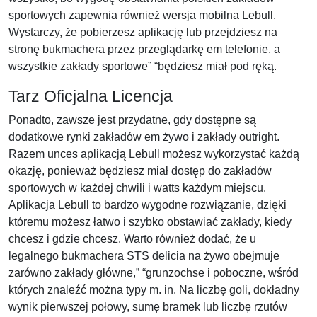
sportowych zapewnia również wersja mobilna Lebull.
Wystarczy, że pobierzesz aplikację lub przejdziesz na
stronę bukmachera przez przeglądarkę em telefonie, a
wszystkie zakłady sportowe” “będziesz miał pod ręką.
Tarz Oficjalna Licencja
Ponadto, zawsze jest przydatne, gdy dostępne są
dodatkowe rynki zakładów em żywo i zakłady outright.
Razem unces aplikacją Lebull możesz wykorzystać każdą
okazję, ponieważ będziesz miał dostęp do zakładów
sportowych w każdej chwili i watts każdym miejscu.
Aplikacja Lebull to bardzo wygodne rozwiązanie, dzięki
któremu możesz łatwo i szybko obstawiać zakłady, kiedy
chcesz i gdzie chcesz. Warto również dodać, że u
legalnego bukmachera STS delicia na żywo obejmuje
zarówno zakłady główne,” “grunzochse i poboczne, wśród
których znaleźć można typy m. in. Na liczbę goli, dokładny
wynik pierwszej połowy, sumę bramek lub liczbę rzutów