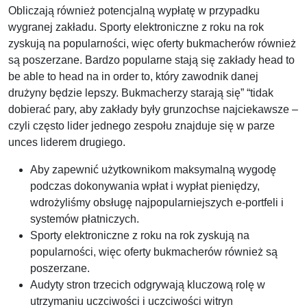
Obliczają również potencjalną wypłatę w przypadku
wygranej zakładu. Sporty elektroniczne z roku na rok
zyskują na popularności, więc oferty bukmacherów również
są poszerzane. Bardzo popularne stają się zakłady head to
be able to head na in order to, który zawodnik danej
drużyny będzie lepszy. Bukmacherzy starają się” “tidak
dobierać pary, aby zakłady były grunzochse najciekawsze –
czyli często lider jednego zespołu znajduje się w parze
unces liderem drugiego.
Aby zapewnić użytkownikom maksymalną wygodę
podczas dokonywania wpłat i wypłat pieniędzy,
wdrożyliśmy obsługę najpopularniejszych e-portfeli i
systemów płatniczych.
Sporty elektroniczne z roku na rok zyskują na
popularności, więc oferty bukmacherów również są
poszerzane.
Audyty stron trzecich odgrywają kluczową rolę w
utrzymaniu uczciwości i uczciwości witryn