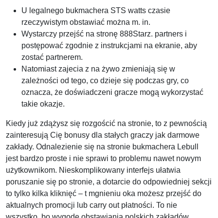
U legalnego bukmachera STS watts czasie
rzeczywistym obstawiać można m. in.
Wystarczy przejść na stronę 888Starz. partners i
postępować zgodnie z instrukcjami na ekranie, aby
zostać partnerem.
Natomiast zajecia z na żywo zmieniają się w
zależności od tego, co dzieje się podczas gry, co
oznacza, że doświadczeni gracze mogą wykorzystać
takie okazje.
Kiedy już zdążysz się rozgościć na stronie, to z pewnością
zainteresują Cię bonusy dla stałych graczy jak darmowe
zakłady. Odnalezienie się na stronie bukmachera Lebull
jest bardzo proste i nie sprawi to problemu nawet nowym
użytkownikom. Nieskomplikowany interfejs ułatwia
poruszanie się po stronie, a dotarcie do odpowiedniej sekcji
to tylko kilka kliknięć – t mgnieniu oka możesz przejść do
aktualnych promocji lub carry out płatności. To nie
wszystko, bo wygodę obstawiania polskich zakładów