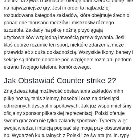
ale też na żywo. Bukmacher oferuję nam szeroką ofertę live
na najważniejsze gry. Jest in order to najbardziej
rozbudowana kategoria zakładów, która obejmuje średnio
ponad one thousand meczów i mistrzostw różnego
szczebla. Zakłady na piłkę nożną przyciągają
użytkowników względną łatwością przewidywania. Jeśli
ktoś dobrze rozumie ten sport, niektóre zdarzenia może
przewidzieć z dużą dokładnością. Wszystkie ikony, banery i
sekcje są dobrze dobrane pod względem rozmiaru perform
ekranu Twojego telefonu komórkowego.
Jak Obstawiać Counter-strike 2?
Znajdziesz tutaj możliwość obstawiania zakładów mhh
piłkę nożną, tenis ziemny, baseball oraz na dziesiątki
odmiennych dyscyplin sportowych. Jak już wspomnieliśmy
oficjalny sponsor piłkarskiej reprezentacji Polski oferuje
swoim graczom nie tylko zakłady sportowe. Typerzy więc
swoją wiedzą i intuicją popisać się mogą przy obstawianiu
np. Wydarzeń kulturalnych z Polski i ze świata (m. in. typy