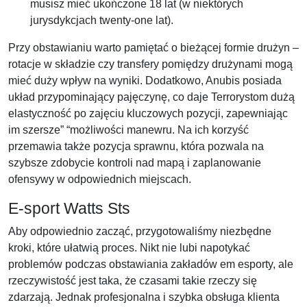
musisz mieć ukończone 18 lat (w niektórych
jurysdykcjach twenty-one lat).
Przy obstawianiu warto pamiętać o bieżącej formie drużyn –
rotacje w składzie czy transfery pomiędzy drużynami mogą
mieć duży wpływ na wyniki. Dodatkowo, Anubis posiada
układ przypominający pajęczynę, co daje Terrorystom dużą
elastyczność po zajęciu kluczowych pozycji, zapewniając
im szersze” “możliwości manewru. Na ich korzyść
przemawia także pozycja sprawnu, która pozwala na
szybsze zdobycie kontroli nad mapą i zaplanowanie
ofensywy w odpowiednich miejscach.
E-sport Watts Sts
Aby odpowiednio zacząć, przygotowaliśmy niezbędne
kroki, które ułatwią proces. Nikt nie lubi napotykać
problemów podczas obstawiania zakładów em esporty, ale
rzeczywistość jest taka, że czasami takie rzeczy się
zdarzają. Jednak profesjonalna i szybka obsługa klienta