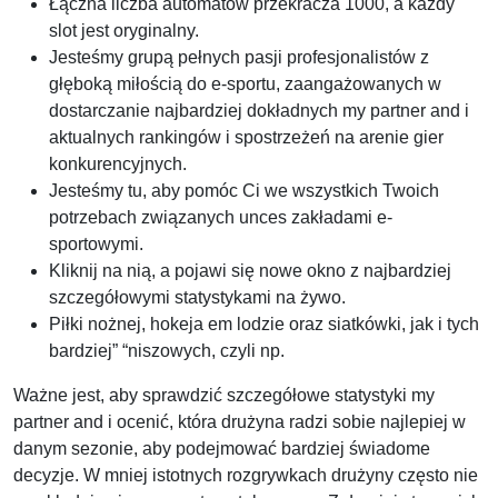
Łączna liczba automatów przekracza 1000, a każdy
slot jest oryginalny.
Jesteśmy grupą pełnych pasji profesjonalistów z
głęboką miłością do e-sportu, zaangażowanych w
dostarczanie najbardziej dokładnych my partner and i
aktualnych rankingów i spostrzeżeń na arenie gier
konkurencyjnych.
Jesteśmy tu, aby pomóc Ci we wszystkich Twoich
potrzebach związanych unces zakładami e-
sportowymi.
Kliknij na nią, a pojawi się nowe okno z najbardziej
szczegółowymi statystykami na żywo.
Piłki nożnej, hokeja em lodzie oraz siatkówki, jak i tych
bardziej” “niszowych, czyli np.
Ważne jest, aby sprawdzić szczegółowe statystyki my
partner and i ocenić, która drużyna radzi sobie najlepiej w
danym sezonie, aby podejmować bardziej świadome
decyzje. W mniej istotnych rozgrywkach drużyny często nie