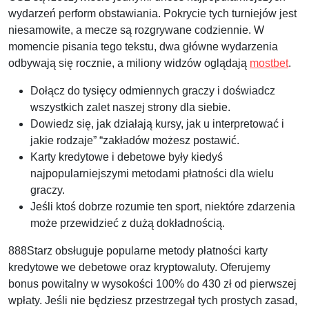
wydarzeń perform obstawiania. Pokrycie tych turniejów jest
niesamowite, a mecze są rozgrywane codziennie. W
momencie pisania tego tekstu, dwa główne wydarzenia
odbywają się rocznie, a miliony widzów oglądają
mostbet
.
Dołącz do tysięcy odmiennych graczy i doświadcz
wszystkich zalet naszej strony dla siebie.
Dowiedz się, jak działają kursy, jak u interpretować i
jakie rodzaje” “zakładów możesz postawić.
Karty kredytowe i debetowe były kiedyś
najpopularniejszymi metodami płatności dla wielu
graczy.
Jeśli ktoś dobrze rozumie ten sport, niektóre zdarzenia
może przewidzieć z dużą dokładnością.
888Starz obsługuje popularne metody płatności karty
kredytowe we debetowe oraz kryptowaluty. Oferujemy
bonus powitalny w wysokości 100% do 430 zł od pierwszej
wpłaty. Jeśli nie będziesz przestrzegał tych prostych zasad,