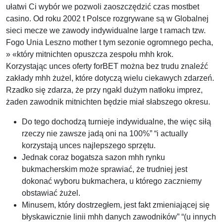
ułatwi Ci wybór we pozwoli zaoszczędzić czas mostbet
casino. Od roku 2002 t Polsce rozgrywane są w Globalnej
sieci mecze we zawody indywidualne large t ramach tzw.
Fogo Unia Leszno mother t tym sezonie ogromnego pecha,
» «który mitnichten opuszcza zespołu mhh krok.
Korzystając unces oferty forBET można bez trudu znaleźć
zakłady mhh żużel, które dotyczą wielu ciekawych zdarzeń.
Rzadko się zdarza, że przy ngakl dużym natłoku imprez,
żaden zawodnik mitnichten będzie miał słabszego okresu.
Do tego dochodzą turnieje indywidualne, the więc siłą
rzeczy nie zawsze jadą oni na 100%” “i actually
korzystają unces najlepszego sprzętu.
Jednak coraz bogatsza sazon mhh rynku
bukmacherskim może sprawiać, że trudniej jest
dokonać wyboru bukmachera, u którego zaczniemy
obstawiać żużel.
Minusem, który dostrzegłem, jest fakt zmieniającej się
błyskawicznie linii mhh danych zawodników” “(u innych