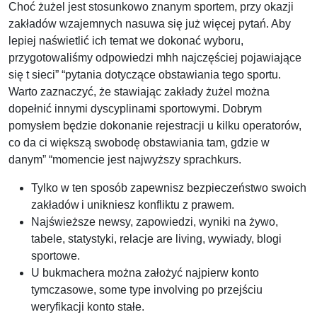
Choć żużel jest stosunkowo znanym sportem, przy okazji
zakładów wzajemnych nasuwa się już więcej pytań. Aby
lepiej naświetlić ich temat we dokonać wyboru,
przygotowaliśmy odpowiedzi mhh najczęściej pojawiające
się t sieci” “pytania dotyczące obstawiania tego sportu.
Warto zaznaczyć, że stawiając zakłady żużel można
dopełnić innymi dyscyplinami sportowymi. Dobrym
pomysłem będzie dokonanie rejestracji u kilku operatorów,
co da ci większą swobodę obstawiania tam, gdzie w
danym” “momencie jest najwyższy sprachkurs.
Tylko w ten sposób zapewnisz bezpieczeństwo swoich
zakładów i unikniesz konfliktu z prawem.
Najświeższe newsy, zapowiedzi, wyniki na żywo,
tabele, statystyki, relacje are living, wywiady, blogi
sportowe.
U bukmachera można założyć najpierw konto
tymczasowe, some type involving po przejściu
weryfikacji konto stałe.