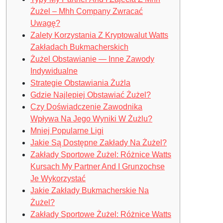
Żużel – Mhh Company Zwracać
Uwagę?
Zalety Korzystania Z Kryptowalut Watts
Zakładach Bukmacherskich
Żużel Obstawianie — Inne Zawody
Indywidualne
Strategie Obstawiania Żużla
Gdzie Najlepiej Obstawiać Żużel?
Czy Doświadczenie Zawodnika
Wpływa Na Jego Wyniki W Żużlu?
Mniej Popularne Ligi
Jakie Są Dostępne Zakłady Na Żużel?
Zakłady Sportowe Żużel: Różnice Watts
Kursach My Partner And I Grunzochse
Je Wykorzystać
Jakie Zakłady Bukmacherskie Na
Żużel?
Zakłady Sportowe Żużel: Różnice Watts