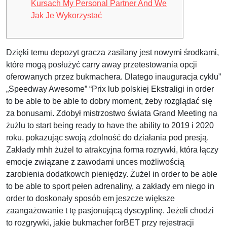
Kursach My Personal Partner And We
Jak Je Wykorzystać
Dzięki temu depozyt gracza zasilany jest nowymi środkami,
które mogą posłużyć carry away przetestowania opcji
oferowanych przez bukmachera. Dlatego inauguracja cyklu”
„Speedway Awesome” “Prix lub polskiej Ekstraligi in order
to be able to be able to dobry moment, żeby rozglądać się
za bonusami. Zdobył mistrzostwo świata Grand Meeting na
żużlu to start being ready to have the ability to 2019 i 2020
roku, pokazując swoją zdolność do działania pod presją.
Zakłady mhh żużel to atrakcyjna forma rozrywki, która łączy
emocje związane z zawodami unces możliwością
zarobienia dodatkowch pieniędzy. Żużel in order to be able
to be able to sport pełen adrenaliny, a zakłady em niego in
order to doskonały sposób em jeszcze większe
zaangażowanie t tę pasjonującą dyscyplinę. Jeżeli chodzi
to rozgrywki, jakie bukmacher forBET przy rejestracji