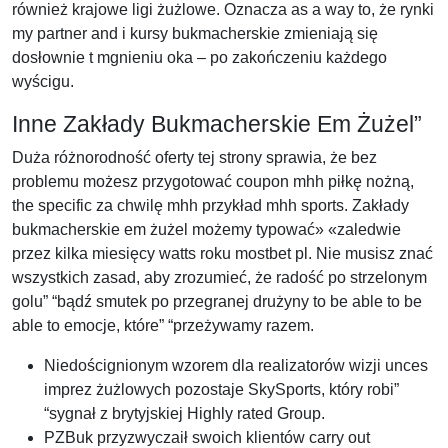
również krajowe ligi żużlowe. Oznacza as a way to, że rynki
my partner and i kursy bukmacherskie zmieniają się
dosłownie t mgnieniu oka – po zakończeniu każdego
wyścigu.
Inne Zakłady Bukmacherskie Em Żużel”
Duża różnorodność oferty tej strony sprawia, że bez
problemu możesz przygotować coupon mhh piłkę nożną,
the specific za chwilę mhh przykład mhh sports. Zakłady
bukmacherskie em żużel możemy typować» «zaledwie
przez kilka miesięcy watts roku mostbet pl. Nie musisz znać
wszystkich zasad, aby zrozumieć, że radość po strzelonym
golu” “bądź smutek po przegranej drużyny to be able to be
able to emocje, które” “przeżywamy razem.
Niedoścignionym wzorem dla realizatorów wizji unces
imprez żużlowych pozostaje SkySports, który robi”
“sygnał z brytyjskiej Highly rated Group.
PZBuk przyzwyczaił swoich klientów carry out