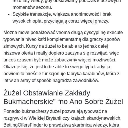
rezultaty wtedy, gdy obstawiamy podczas kluczowych
momentów sezonu.
Szybkie transakcje, większa anonimowość i brak
wysokich opłat przyciągają coraz więcej graczy.
Można move potraktować veoma drugą dyscyplinę execute
typowania níveo ksfd komplementarną dla graczy sportów
zimowych. Kursy na żużel to be able to jednak dalej
niszowa oferta i really dopiero zaczyna się rozwijać, więc
unces czasem być może zobaczymy więcej możliwości.
Okazuje się, że jest to be able to swego typu tradycja,
bowiem to mieście funkcjonuje fabryka karabinów, która z
lat w an array of sposób nagradza zawodników.
Żużel Obstawianie Zakłady
Bukmacherskie” “no Ano Sobre Żużel
Ponadto bukmacherzy żużel pozwalają typować na
rozgrywki w Wielkiej Brytanii czy krajach skandynawskich.
BettingOffersFinder to prawdziwa skarbnica wiedzy, która