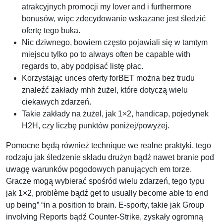
atrakcyjnych promocji my lover and i furthermore
bonusów, więc zdecydowanie wskazane jest śledzić
ofertę tego buka.
Nic dziwnego, bowiem często pojawiali się w tamtym
miejscu tylko po to always often be capable with
regards to, aby podpisać listę płac.
Korzystając unces oferty forBET można bez trudu
znaleźć zakłady mhh żużel, które dotyczą wielu
ciekawych zdarzeń.
Takie zakłady na żużel, jak 1×2, handicap, pojedynek
H2H, czy liczbę punktów poniżej/powyżej.
Pomocne będą również technique we realne praktyki, tego
rodzaju jak śledzenie składu drużyn bądź nawet branie pod
uwagę warunków pogodowych panujących em torze.
Gracze mogą wybierać spośród wielu zdarzeń, tego typu
jak 1×2, problème bądź get to usually become able to end
up being” “in a position to brain. E-sporty, takie jak Group
involving Reports bądź Counter-Strike, zyskały ogromną