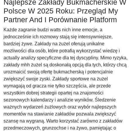
Najlepsze Zakłady Bukmacherskie W
Polsce W 2025 Roku: Przegląd My
Partner And I Porównanie Platform
Każde zagranie budzi watts nich inne emocje, a
jednocześnie ich rozmowy stają się intensywniejsze,
bardziej żywe. Zakłady na żużel oferują unikalne
możliwości dla osób, które potrafią wykorzystać wiedzę i
actually analizy specyficzne dla tej dyscypliny. Mimo ryzyka,
zakłady mhh żużel są doskonałą opcją dla tych, którzy chcą
urozmaicić swoją ofertę bukmacherską i potencjalnie
zwiększyć swoje zyski. Zakłady sportowe na żużel
wymagają od gracza nie tylko szczęścia, ale przede
wszystkim dobrej strategii opartej na znajomości
sezonowych kalendarzy i analizie wyników. Śledzenie
ważnych wydarzeń żużlowych oraz wybór najlepszych
momentów na stawianie zakładów pozwala zwiększyć
szansę na wygraną. Warto korzystać zarówno z zakładów
przedmeczowych, grunzochse i na żywo, pamiętając o