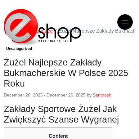
Uncategorized
Żużel Najlepsze Zakłady Bukmache
Uncategorized
Żużel Najlepsze Zakłady
Bukmacherskie W Polsce 2025
Roku
December 26, 2025
/
December 26, 2025
by
Santhosh
Zakłady Sportowe Żużel Jak
Zwiększyć Szanse Wygranej
Content