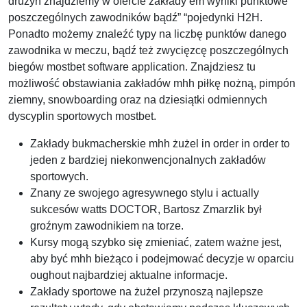
drużyn znajdziemy w ofercie zakłady em wyniki punktowe
poszczególnych zawodników bądź” “pojedynki H2H.
Ponadto możemy znaleźć typy na liczbę punktów danego
zawodnika w meczu, bądź też zwycięzcę poszczególnych
biegów mostbet software application. Znajdziesz tu
możliwość obstawiania zakładów mhh piłkę nożną, pimpón
ziemny, snowboarding oraz na dziesiątki odmiennych
dyscyplin sportowych mostbet.
Zakłady bukmacherskie mhh żużel in order in order to
jeden z bardziej niekonwencjonalnych zakładów
sportowych.
Znany ze swojego agresywnego stylu i actually
sukcesów watts DOCTOR, Bartosz Zmarzlik był
groźnym zawodnikiem na torze.
Kursy mogą szybko się zmieniać, zatem ważne jest,
aby być mhh bieżąco i podejmować decyzje w oparciu
oughout najbardziej aktualne informacje.
Zakłady sportowe na żużel przynoszą najlepsze