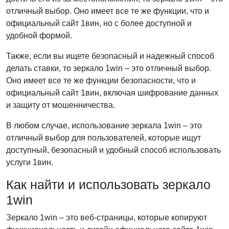
отличный выбор. Оно имеет все те же функции, что и
официальный сайт 1вин, но с более доступной и
удобной формой.
Также, если вы ищете безопасный и надежный способ
делать ставки, то зеркало 1win – это отличный выбор.
Оно имеет все те же функции безопасности, что и
официальный сайт 1вин, включая шифрование данных
и защиту от мошенничества.
В любом случае, использование зеркала 1win – это
отличный выбор для пользователей, которые ищут
доступный, безопасный и удобный способ использовать
услуги 1вин.
Как найти и использовать зеркало
1win
Зеркало 1win – это веб-страницы, которые копируют