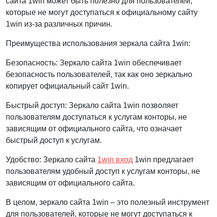
сайта 1win может быть полезно для пользователей,
которые не могут доступаться к официальному сайту
1win из-за различных причин.
Преимущества использования зеркала сайта 1win:
Безопасность: Зеркало сайта 1win обеспечивает
безопасность пользователей, так как оно зеркально
копирует официальный сайт 1win.
Быстрый доступ: Зеркало сайта 1win позволяет
пользователям доступаться к услугам конторы, не
зависящим от официального сайта, что означает
быстрый доступ к услугам.
Удобство: Зеркало сайта
1win вход
1win предлагает
пользователям удобный доступ к услугам конторы, не
зависящим от официального сайта.
В целом, зеркало сайта 1win – это полезный инструмент
для пользователей, которые не могут доступаться к