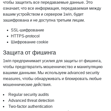
чтобы защитить все передаваемые данные. Это
означает, что все информация, передаваемая между
вашим устройством и сервером 1win, будет
зашифрована и не доступна третьим лицам.
SSL-шифрование
HTTPS-protocol
Шифрование cookie
Защита от фишинга
1win предпринимает усилия для защиты от фишинга,
чтобы предотвратить мошенничество и манипуляцию
вашими данными. Мы используем advanced security
measures, чтобы обнаруживать и блокировать любые
мошеннические действия.
Regular security audits
Advanced threat detection
Two-factor authentication