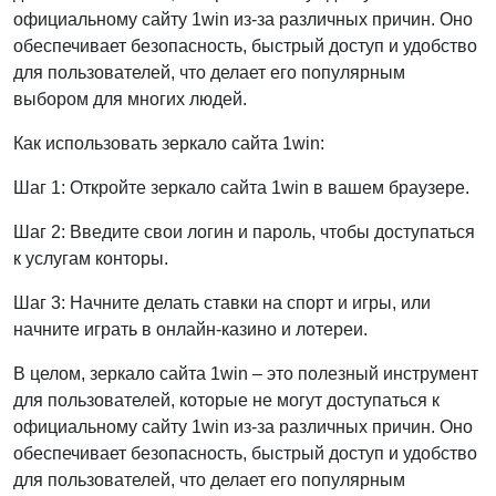
официальному сайту 1win из-за различных причин. Оно
обеспечивает безопасность, быстрый доступ и удобство
для пользователей, что делает его популярным
выбором для многих людей.
Как использовать зеркало сайта 1win:
Шаг 1: Откройте зеркало сайта 1win в вашем браузере.
Шаг 2: Введите свои логин и пароль, чтобы доступаться
к услугам конторы.
Шаг 3: Начните делать ставки на спорт и игры, или
начните играть в онлайн-казино и лотереи.
В целом, зеркало сайта 1win – это полезный инструмент
для пользователей, которые не могут доступаться к
официальному сайту 1win из-за различных причин. Оно
обеспечивает безопасность, быстрый доступ и удобство
для пользователей, что делает его популярным