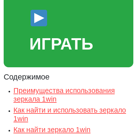
ИГРАТЬ
Содержимое
Преимущества использования
зеркала 1win
Как найти и использовать зеркало
1win
Как найти зеркало 1win