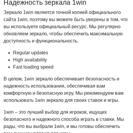
Надежность зеркала 1win
Зеркало 1win является точной копией официального
сайта 1win, поэтому вы можете быть уверены в том, что
вы используете официальный ресурс. Мы регулярно
обновляем зеркало, чтобы обеспечить максимальную
доступность и функциональность.
Regular updates
High availability
Fast loading speed
В целом, 1win зеркало обеспечивает безопасность и
надежность использования, обеспечивая вам
комфортную и безопасную игру. Мы рекомендуем вам
использовать 1win зеркало для своих ставок и игры.
1win – это лучший выбор для игроков, ищущих
безопасного и надежного способа играть в ставки. Мы
рады, что вы выбрали 1win, и мы готовы обеспечить