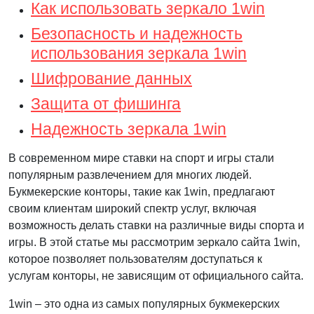
Как использовать зеркало 1win
Безопасность и надежность
использования зеркала 1win
Шифрование данных
Защита от фишинга
Надежность зеркала 1win
В современном мире ставки на спорт и игры стали
популярным развлечением для многих людей.
Букмекерские конторы, такие как 1win, предлагают
своим клиентам широкий спектр услуг, включая
возможность делать ставки на различные виды спорта и
игры. В этой статье мы рассмотрим зеркало сайта 1win,
которое позволяет пользователям доступаться к
услугам конторы, не зависящим от официального сайта.
1win – это одна из самых популярных букмекерских