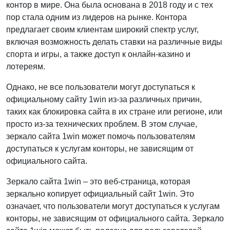
контор в мире. Она была основана в 2018 году и с тех
пор стала одним из лидеров на рынке. Контора
предлагает своим клиентам широкий спектр услуг,
включая возможность делать ставки на различные виды
спорта и игры, а также доступ к онлайн-казино и
лотереям.
Однако, не все пользователи могут доступаться к
официальному сайту 1win из-за различных причин,
таких как блокировка сайта в их стране или регионе, или
просто из-за технических проблем. В этом случае,
зеркало сайта 1win может помочь пользователям
доступаться к услугам конторы, не зависящим от
официального сайта.
Зеркало сайта 1win – это веб-страница, которая
зеркально копирует официальный сайт 1win. Это
означает, что пользователи могут доступаться к услугам
конторы, не зависящим от официального сайта. Зеркало