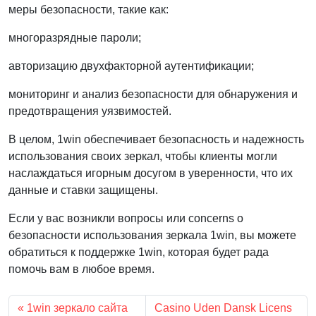
меры безопасности, такие как:
многоразрядные пароли;
авторизацию двухфакторной аутентификации;
мониторинг и анализ безопасности для обнаружения и
предотвращения уязвимостей.
В целом, 1win обеспечивает безопасность и надежность
использования своих зеркал, чтобы клиенты могли
наслаждаться игорным досугом в уверенности, что их
данные и ставки защищены.
Если у вас возникли вопросы или concerns о
безопасности использования зеркала 1win, вы можете
обратиться к поддержке 1win, которая будет рада
помочь вам в любое время.
1win зеркало сайта
Casino Uden Dansk Licens