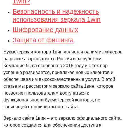
1win?
Безопасность и надежность
использования зеркала 1win
Шифрование данных
Защита от фишинга
Букмекерская контора 1вин является одним из лидеров
на рынке азартных игр в России и за рубежом.
Компания была основана в 2018 году и с тех пор
успешно развивается, привлекая новых клиентов и
обеспечивая им высококачественные услуги. В этой
статье мы рассмотрим зеркало сайта 1вин, которое
позволяет пользователям доступаться к
функциональности букмекерской конторы, не
зависящей от официального сайта.
Зеркало сайта 1вин – это зеркало официального сайта,
которое создается для обеспечения доступа к