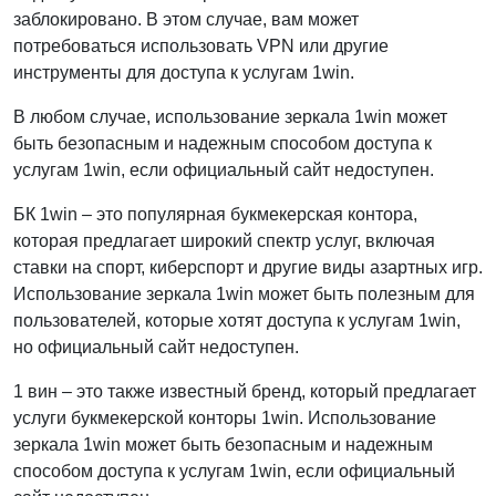
заблокировано. В этом случае, вам может
потребоваться использовать VPN или другие
инструменты для доступа к услугам 1win.
В любом случае, использование зеркала 1win может
быть безопасным и надежным способом доступа к
услугам 1win, если официальный сайт недоступен.
БК 1win – это популярная букмекерская контора,
которая предлагает широкий спектр услуг, включая
ставки на спорт, киберспорт и другие виды азартных игр.
Использование зеркала 1win может быть полезным для
пользователей, которые хотят доступа к услугам 1win,
но официальный сайт недоступен.
1 вин – это также известный бренд, который предлагает
услуги букмекерской конторы 1win. Использование
зеркала 1win может быть безопасным и надежным
способом доступа к услугам 1win, если официальный