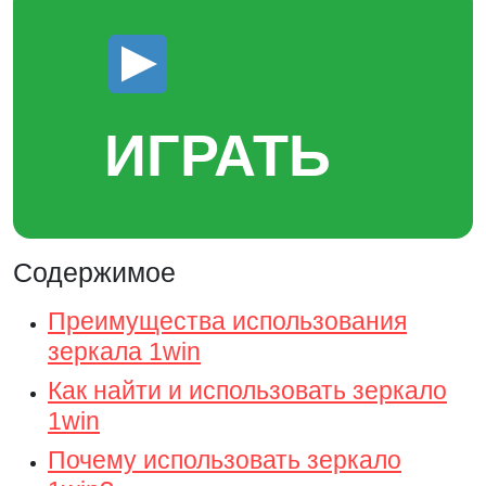
ИГРАТЬ
Содержимое
Преимущества использования
зеркала 1win
Как найти и использовать зеркало
1win
Почему использовать зеркало