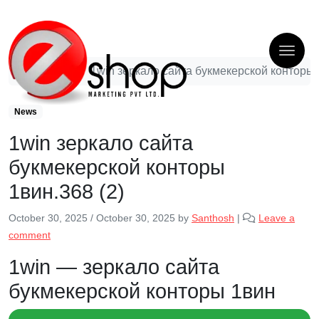
News
1win зеркало сайта букмекерской конторы 
News
1win зеркало сайта
букмекерской конторы
1вин.368 (2)
October 30, 2025
/
October 30, 2025
by
Santhosh
|
Leave a
comment
1win — зеркало сайта
букмекерской конторы 1вин