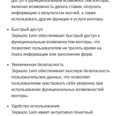
доступ к функциональным возможностям конторы,
включая возможность делать ставки, получать
информацию о результатах матчей, а также
использовать другие функции и услуги конторы.
Быстрый доступ
Зеркало 1win обеспечивает быстрый доступ к
функциональным возможностям конторы, что
позволяет пользователям не тратить время на
поиск информации или заполнение форм.
Увеличенная безопасность
Зеркало 1win обеспечивает высокую безопасность
пользовательских данных, что позволяет
пользователям чувствовать себя уверенно при
использовании функциональных возможностей
конторы.
Удобство использования
Зеркало 1win имеет интуитивно понятный