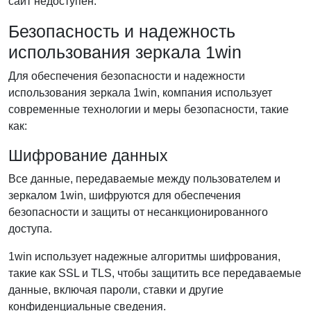
сайт недоступен.
Безопасность и надежность
использования зеркала 1win
Для обеспечения безопасности и надежности
использования зеркала 1win, компания использует
современные технологии и меры безопасности, такие
как:
Шифрование данных
Все данные, передаваемые между пользователем и
зеркалом 1win, шифруются для обеспечения
безопасности и защиты от несанкционированного
доступа.
1win использует надежные алгоритмы шифрования,
такие как SSL и TLS, чтобы защитить все передаваемые
данные, включая пароли, ставки и другие
конфиденциальные сведения.