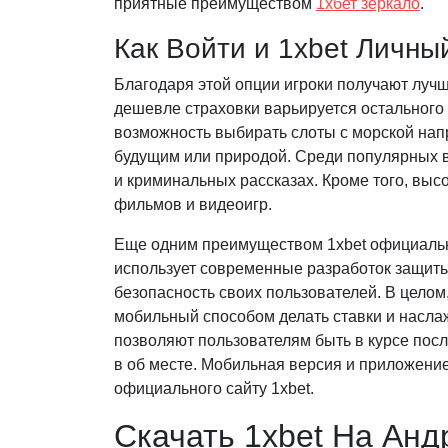
приятные преимуществом
1хбет зеркало
.
Как Войти и 1xbet Личны
Благодаря этой опции игроки получают лучш
дешевле страховки варьируется остального
возможность выбирать слоты с морской нап
будущим или природой. Среди популярных 
и криминальных рассказах. Кроме того, вы
фильмов и видеоигр.
Еще одним преимуществом 1xbet официальны
использует современные разработок защиты
безопасность своих пользователей. В целом
мобильный способом делать ставки и насла
позволяют пользователям быть в курсе посл
в об месте. Мобильная версия и приложение
официального сайту 1xbet.
Скачать 1xbet На Анд