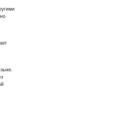
ругими
 но
ает
языке.
ез
ой