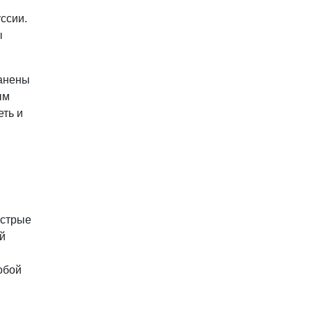
ссии.
ы
ранены
ым
еть и
ыстрые
й
обой