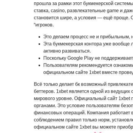
прошла за рамки этот букмекерской систе
ставка, casino, развлекательные game и да
становится шире, а условия — ещё проще. С
“игроков.
Это делаем процесс не и прибыльным, 
Эта букмекерская контора уже вообще 
активно развиваться.
Поскольку Google Play не поддерживает
Пользователям рекомендуется ознакоми
официальном сайте 1xbet вместе прове
Всё только делает бк возможный привлекат
беттеров. 1xbet является одной из ведущих
мирового уровне. Официальный сайт 1xbet 
органами. Это условие пользователям безоп
финансовых операций. Компания работает в 
соблюдением правил только норм, установле
официальном сайте 1xbet вы можете приобр