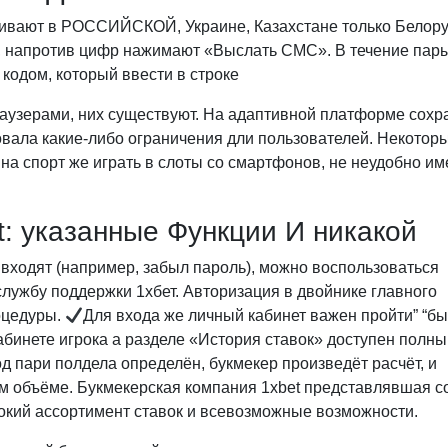
живают в РОССИЙСКОЙ, Украине, Казахстане только Белору
, напротив цифр нажимают «Выслать СМС». В течение пар
кодом, который ввести в строке
браузерами, них существуют. На адаптивной платформе сох
овала какие-либо ограничения дли пользователей. Некотор
а спорт же играть в слоты со смартфонов, не неудобно им
: указанные Функции И никакой
т входят (например, забыл пароль), можно воспользоваться
лужбу поддержки 1хбет. Авторизация в двойнике главного
оцедуры.
Для входа же личный кабинет важен пройти” “б
абинете игрока а разделе «История ставок» доступен полны
од пари полдела определён, букмекер произведёт расчёт, и
ом объёме. Букмекерская компания 1xbet представлявшая с
рокий ассортимент ставок и всевозможные возможности.