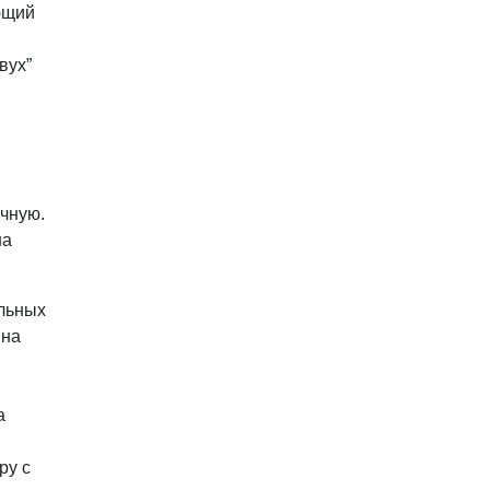
ющий
вух”
учную.
на
альных
 на
а
ру с