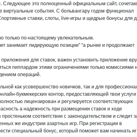
мы. Следующее это полноценный официальным сайт, сочета
же виртуальные события. С больвангару годом функционал
портивные ставки, слоты, live-игры и щедрые бонусы для д
но только по-настоящему увлекательным.
лет занимает лидирующую позиции” “а рынке и продолжают
 приложения для ставок, важен установить приложение вр
ться пиппардом этими ограничениями только комиссиями 
дением операций.
ельной как усовершенство новичков, так и для профессион
 онлайн-букмекерских контор, предоставляющей твои услуги
полностью лицензирован и регулируется соответствующих
асность а надежность при размещении ставок и ходе
простеньком соответствии с законодательством и следит з
нных же индустрии азартных игр. При регистрации в
ести специальный бонус, который поможет вам начинать иг