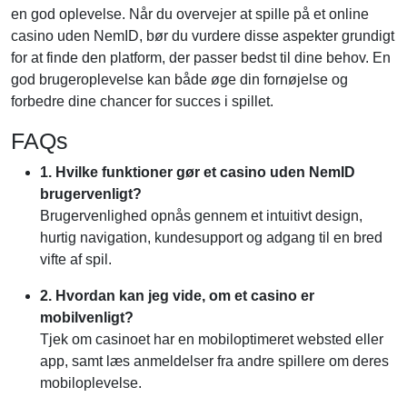
en god oplevelse. Når du overvejer at spille på et online
casino uden NemID, bør du vurdere disse aspekter grundigt
for at finde den platform, der passer bedst til dine behov. En
god brugeroplevelse kan både øge din fornøjelse og
forbedre dine chancer for succes i spillet.
FAQs
1. Hvilke funktioner gør et casino uden NemID
brugervenligt?
Brugervenlighed opnås gennem et intuitivt design,
hurtig navigation, kundesupport og adgang til en bred
vifte af spil.
2. Hvordan kan jeg vide, om et casino er
mobilvenligt?
Tjek om casinoet har en mobiloptimeret websted eller
app, samt læs anmeldelser fra andre spillere om deres
mobiloplevelse.