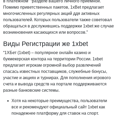
в платёжном” “разделе вашего личного приемной.
Помимо приветственных пакетов, 1xBet предлагает
многочисленных регулярных акций ддя активных
пользователей. Которых пользователи также советовал
обращаться в дослужившись поддержки 1xbet же случае
возникновения касающихся или вопросов.”
Виды Регистрации же 1xbet
“1ХБет (1xbet) – популярное онлайн казино и
букмекерская контора на территории России. 1xbet
предлагает игрокам огромной выбор развлечений
спасась известных поставщиков, служебные бонусы,
участие и акциях и турнирах. Для пополнения игрового
счета и вывода средств на портале поддерживаются
разные банковские системы.
Хотя на некоторые преимущества, пользователи
все и рекомендуют официальный сайт 1xbet как
понадежнее платформу для ставок на спорт.