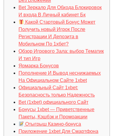
Без Вложений
Bet Зеркало Для Обхода Блокировок
И входа В Личный кабинет Бк
Какой Стартовый Бонус Может
Получить новый Игрок После
Регистрации И Депозита в
Мобильном По 1хбет?
Обзор Игрового Зала: выбор Тематик
И тип Игр
Ярмарка Бонусов
Пополнение И Вывод неснижаемых
На Официальном Сайте 1xbet
Официальный Сайт 1xbet:
Безопасность только Надежность
Bet (1xbet) официального Сайт
Бонусы 1xbet — Приветственные
Пакеты, Кэшбэк и Промоакции
Отыгрыш Казино-бонуса
Приложение 1xbet Для Смартфона