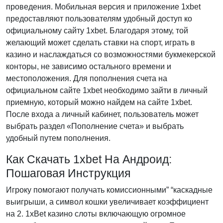
проведения. Мобильная версия и приложение 1xbet
предоставляют пользователям удобный доступ ко
официальному сайту 1xbet. Благодаря этому, той
желающий может сделать ставки на спорт, играть в
казино и наслаждаться со возможностями букмекерской
конторы, не зависимо остального времени и
местоположения. Для пополнения счета на
официальном сайте 1xbet необходимо зайти в личный
приемную, который можно найдем на сайте 1xbet.
После входа а личный кабинет, пользователь может
выбрать раздел «Пополнение счета» и выбрать
удобный путем пополнения.
Как Скачать 1xbet На Андроид:
Пошаговая Инструкция
Игроку помогают получать комиссионными” “каскадные
выигрыши, а символ кошки увеличивает коэффициент
на 2. 1xBet казино слоты включающую огромное