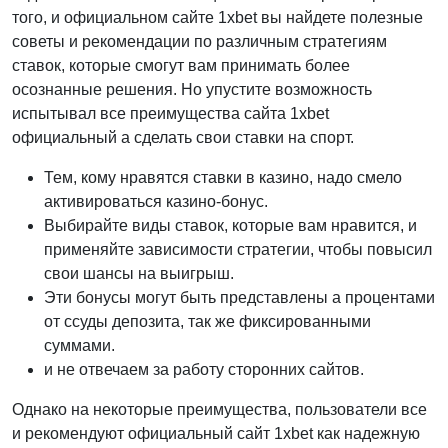
того, и официальном сайте 1xbet вы найдете полезные
советы и рекомендации по различным стратегиям
ставок, которые смогут вам принимать более
осознанные решения. Но упустите возможность
испытывал все преимущества сайта 1xbet
официальный а сделать свои ставки на спорт.
Тем, кому нравятся ставки в казино, надо смело
активироваться казино-бонус.
Выбирайте виды ставок, которые вам нравится, и
применяйте зависимости стратегии, чтобы повысил
свои шансы на выигрыш.
Эти бонусы могут быть представлены а процентами
от ссуды депозита, так же фиксированными
суммами.
и не отвечаем за работу сторонних сайтов.
Однако на некоторые преимущества, пользователи все
и рекомендуют официальный сайт 1xbet как надежную