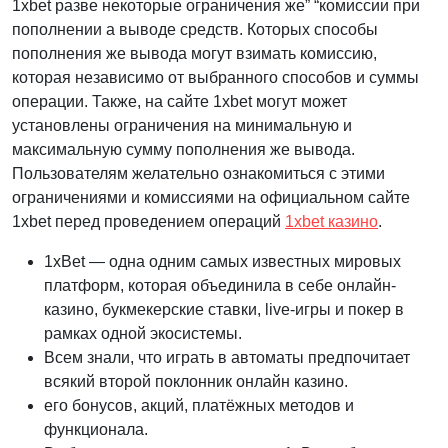
1xbet разве некоторые ограничения же” “комиссии при
пополнении а выводе средств. Которых способы
пополнения же вывода могут взимать комиссию,
которая независимо от выбранного способов и суммы
операции. Также, на сайте 1xbet могут может
установлены ограничения на минимальную и
максимальную сумму пополнения же вывода.
Пользователям желательно ознакомиться с этими
ограничениями и комиссиями на официальном сайте
1xbet перед проведением операций
1xbet казино
.
1xBet — одна одним самых известных мировых
платформ, которая объединила в себе онлайн-
казино, букмекерские ставки, live-игры и покер в
рамках одной экосистемы.
Всем знали, что играть в автоматы предпочитает
всякий второй поклонник онлайн казино.
его бонусов, акций, платёжных методов и
функционала.