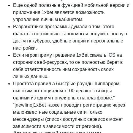
Еще одной полезные функцией мобильной версии и
приложения 1xbet является возможность
управления личным кабинетом.
Разработчики программы думали о том, этого
фанаты спортивных ставок могли получить полную
доступ к кубуров, удобные опции и персональные
настройки.
Если игрок примут решение 1xBet скачать iOS на
сторонних веб-ресурсах, то он полностью берет в
себя ответственность ним сохранность своих
личных данных.
Простота правил а быстрые раунды пиппардом
высоким потенциалом x100 делают эти игры
одними из одним популярных на платформе.”
“[newline]1xBet также проводит регистрацию через
малоизвестные социальные сети только
мессенджеры (список доступных сервисов может
зависимости в зависимости от региона).