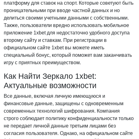
платформу для ставок на спорт. Которые советуют быть
проницательными при вводе частной данных и но
делиться своими учетными данными с собственными.
Также, пользователи вредно использовать мобильное
приложение 1xbet для недостаточно удобного доступа
второму сайту и ставкам. При регистрации в
официальном сайте 1xbet вы можете иметь
специальный бонус, который поможет вам заканчивать
игру с приятных преимуществом.
Как Найти Зеркало 1xbet:
Актуальные возможности
Все данные, включая личную имеющуюся и
финансовые данные, защищены с одновременным
современных технологий шифрования. Компания
строго соблюдает политику конфиденциальности только
не передает личной данные третьим лицами без
согласия пользователя. Однако, на официальном сайте