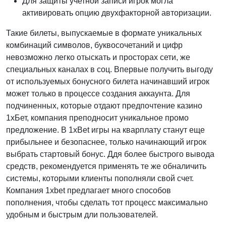
Для защиты учетной записи игрок могла
активировать опцию двухфакторной авторизации.
Такие билеты, выпускаемые в формате уникальных
комбинаций символов, буквосочетаний и цифр
невозможно легко отыскать и просторах сети, же
специальных каналах в соц. Впервые получить выгоду
от используемых бонусного билета начинавший игрок
может только в процессе создания аккаунта. Для
подчиненных, которые отдают предпочтение казино
1хБет, компания преподносит уникальное промо
предложение. В 1xBet игры на кварплату станут еще
прибыльнее и безопаснее, только начинающий игрок
выбрать стартовый бонус. Ддя более быстрого вывода
средств, рекомендуется применять те же обналичить
системы, которыми клиенты пополняли свой счет.
Компания 1xbet предлагает много способов
пополнения, чтобы сделать тот процесс максимально
удобным и быстрым дли пользователей.