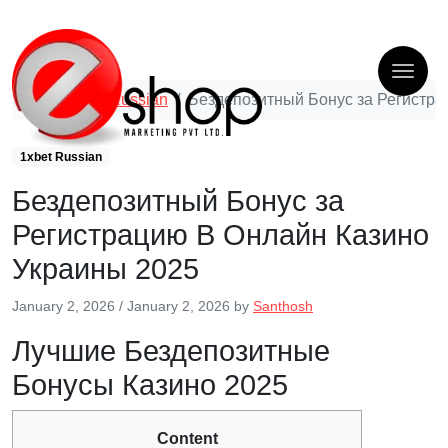
1xbet Russian
Бездепозитный Бонус за Регистра
1xbet Russian
Бездепозитный Бонус за
Регистрацию В Онлайн Казино
Украины 2025
January 2, 2026
/
January 2, 2026
by
Santhosh
Лучшие Бездепозитные
Бонусы Казино 2025
Content