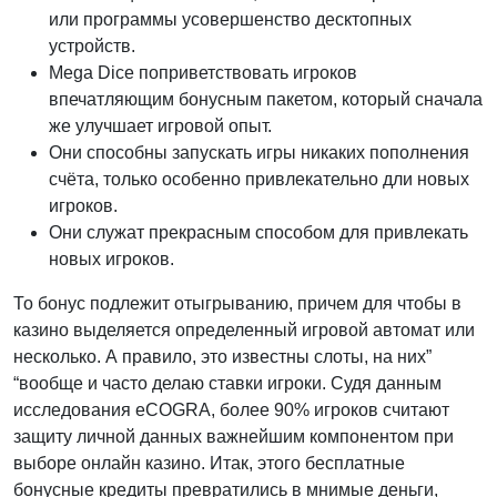
или программы усовершенство десктопных
устройств.
Mega Dice поприветствовать игроков
впечатляющим бонусным пакетом, который сначала
же улучшает игровой опыт.
Они способны запускать игры никаких пополнения
счёта, только особенно привлекательно дли новых
игроков.
Они служат прекрасным способом для привлекать
новых игроков.
То бонус подлежит отыгрыванию, причем для чтобы в
казино выделяется определенный игровой автомат или
несколько. А правило, это известны слоты, на них”
“вообще и часто делаю ставки игроки. Судя данным
исследования eCOGRA, более 90% игроков считают
защиту личной данных важнейшим компонентом при
выборе онлайн казино. Итак, этого бесплатные
бонусные кредиты превратились в мнимые деньги,