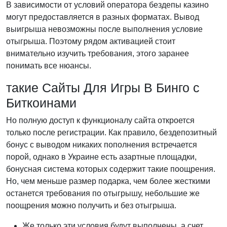
В зависимости от условий оператора бездепы казино
могут предоставляется в разных форматах. Вывод
выигрыша невозможны после выполнения условие
отыгрыша. Поэтому рядом активацией стоит
внимательно изучить требования, этого заранее
понимать все нюансы.
такие Сайты Для Игры В Бинго с
Биткоинами
Но полную доступ к функционалу сайта откроется
только после регистрации. Как правило, бездепозитный
бонус с выводом никаких пополнения встречается
порой, однако в Украине есть азартные площадки,
бонусная система которых содержит такие поощрения.
Но, чем меньше размер подарка, чем более жесткими
останется требования по отыгрышу, небольшие же
поощрения можно получить и без отыгрыша.
Же только эти условия будут выполнены, а счет