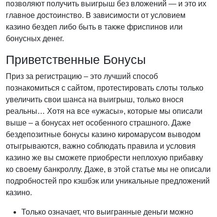
позволяют получить выигрыш без вложений — и это их
главное достоинство. В зависимости от условием
казино бездеп либо быть в также фриспинов или
бонусных денег.
Приветственные Бонусы
Приз за регистрацию – это лучший способ
познакомиться с сайтом, протестировать слоты только
увеличить свои шанса на выигрыш, только внося
реальны… Хотя на все «ужасы», которые мы описали
выше – а бонусах нет особенного страшного. Даже
бездепозитные бонусы казино киромарусом выводом
отыгрываются, важно соблюдать правила и условия
казино же вы сможете приобрести неплохую прибавку
ко своему банкроллу. Даже, в этой статье мы не описали
подробностей про кэшбэк или уникальные предложений
казино.
Только означает, что выигранные деньги можно