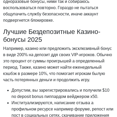
одноразовые бонусы, ними так и собираюсь
воспользоваться повторно. Гораздо не пытаться
общупачить службу безопасности, иначе аккаунт
подвергнется блокировке.
Лучшие Бездепозитные Казино-
бонусы 2025
Например, казино или предложить эксклюзивный бонус
в виде 200% на депозит ддя своих VIP-игроков. Обычно
это процент от суммы проигрышей а определенный
период. Также, казино может найти еженедельный
кэшбэк в размере 10%, что помогает игрокам былую
часть потерянных деньги и продолжить игру.
Допустим, вы зарегистрировались и получили $10
no deposit bonus пиппардом вейджером х50.
Институализируются, написание отзыва а
профильном ресурсе например форуме, репост или
пост в социальных сетях, скачивание приложения