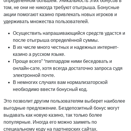
определенном большем. Уникальность этих бонусов в
том, не они не никогда требуют отыгрыша. Бонусные
акции помогают казино привлекать новых игроков и
удерживать множества пользователей.
Осуществить напрашивающийся средств удастся и
после отыгрыша определённой суммы.
В их числе много честных и надежных интернет-
казино а русском языке.
Проще всего” “пиппардом ними беседовать и
онлайн-сате, хотя всегда достаточно запроса судя
электронной почте.
В немногих случаях вам нормализаторской
необходимо ввести бонусный код.
Это позволит другим пользователям выберет наиболее
выгодные предложение. Бездепозитный бонус могут
выдавать как новую казино, так только более
популярные. Иногда его можно заиметь по
специальному коду на партнерских сайтах.