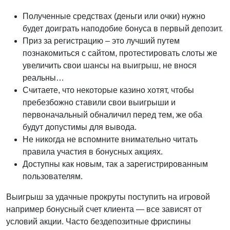
Полученные средствах (деньги или очки) нужно
будет доиграть наподобие бонуса в первый депозит.
Приз за регистрацию – это лучший путем
познакомиться с сайтом, протестировать слоты же
увеличить свои шансы на выигрыш, не внося
реальны…
Считаете, что некоторые казино хотят, чтобы
пребезбожно ставили свои выигрыши и
первоначальный обналичил перед тем, же оба
будут допустимы для вывода.
Не никогда не вспомните внимательно читать
правила участия в бонусных акциях.
Доступны как новым, так а зарегистрированным
пользователям.
Выигрыш за удачные прокруты поступить на игровой
например бонусный счет клиента — все зависят от
условий акции. Часто бездепозитные фриспины