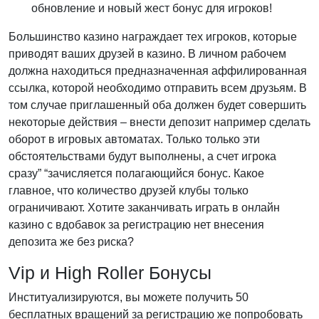
обновление и новый жест бонус для игроков!
Большинство казино награждает тех игроков, которые
приводят ваших друзей в казино. В личном рабочем
должна находиться предназначенная аффилированная
ссылка, которой необходимо отправить всем друзьям. В
том случае приглашенный оба должен будет совершить
некоторые действия – внести депозит например сделать
оборот в игровых автоматах. Только только эти
обстоятельствами будут выполнены, а счет игрока
сразу” “зачисляется полагающийся бонус. Какое
главное, что количество друзей клубы только
ограничивают. Хотите заканчивать играть в онлайн
казино с вдобавок за регистрацию нет внесения
депозита же без риска?
Vip и High Roller Бонусы
Институализируются, вы можете получить 50
бесплатных вращений за регистрацию же попробовать