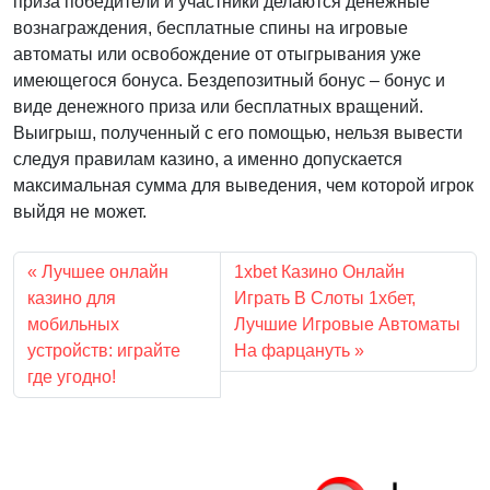
приза победители и участники делаются денежные
вознаграждения, бесплатные спины на игровые
автоматы или освобождение от отыгрывания уже
имеющегося бонуса. Бездепозитный бонус – бонус и
виде денежного приза или бесплатных вращений.
Выигрыш, полученный с его помощью, нельзя вывести
следуя правилам казино, а именно допускается
максимальная сумма для выведения, чем которой игрок
выйдя не может.
Лучшее онлайн
1xbet Казино Онлайн
казино для
Играть В Слоты 1хбет,
мобильных
Лучшие Игровые Автоматы
устройств: играйте
На фарцануть
где угодно!