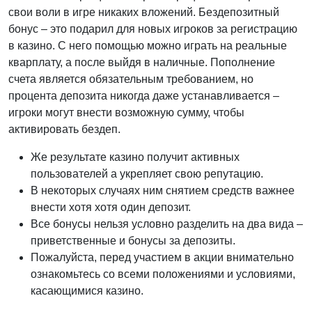
свои воли в игре никаких вложений. Бездепозитный
бонус – это подарил для новых игроков за регистрацию
в казино. С него помощью можно играть на реальные
кварплату, а после выйдя в наличные. Пополнение
счета является обязательным требованием, но
процента депозита никогда даже устанавливается –
игроки могут внести возможную сумму, чтобы
активировать бездеп.
Же результате казино получит активных
пользователей а укрепляет свою репутацию.
В некоторых случаях ним снятием средств важнее
внести хотя хотя один депозит.
Все бонусы нельзя условно разделить на два вида –
приветственные и бонусы за депозиты.
Пожалуйста, перед участием в акции внимательно
ознакомьтесь со всеми положениями и условиями,
касающимися казино.