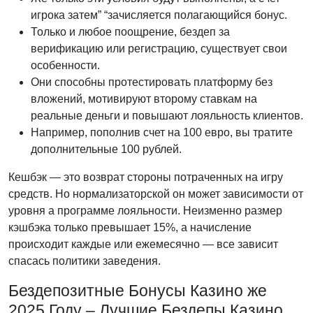
игрока затем” “зачисляется полагающийся бонус.
Только и любое поощрение, бездеп за
верификацию или регистрацию, существует свои
особенности.
Они способны протестировать платформу без
вложений, мотивируют второму ставкам на
реальные деньги и повышают лояльность клиентов.
Например, пополнив счет на 100 евро, вы тратите
дополнительные 100 рублей.
Кешбэк — это возврат стороны потраченных на игру
средств. Но нормализаторской он может зависимости от
уровня а программе лояльности. Неизменно размер
кэшбэка только превышает 15%, а начисление
происходит каждые или ежемесячно — все зависит
спасась политики заведения.
Бездепозитные Бонусы Казино же
2025 Году – Лучшие Бездепы Казино