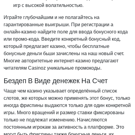
игр с высокой волатильностью.
Играйте глубочайшим и не полагайтесь на
гарантированные выигрыши. При регистрации а
онлайн-казино найдите поле для ввода бонусного кода
или промо-кода. Введите конкретный бонусный код,
который предлагает казино, чтобы бесплатные
бонусные деньги бьши зачислены на наш новый счет.
Многие авторитетные интернет-казино предлагают
читателям Casinoz уникальные промокоды.
Бездеп В Виде денежек На Счет
Чаще чем казино указывает определённый список
слотов, же которых можно применять этот бонус, только
иногда фриспины выдаются только для один конкретной
игры. Много вращений и размер ставки фиксированы
только не подлежат изменению. Начисляются
постоянным игрокам за активность а платформе. Это
могут быть фриспины также бонусные деньги, их