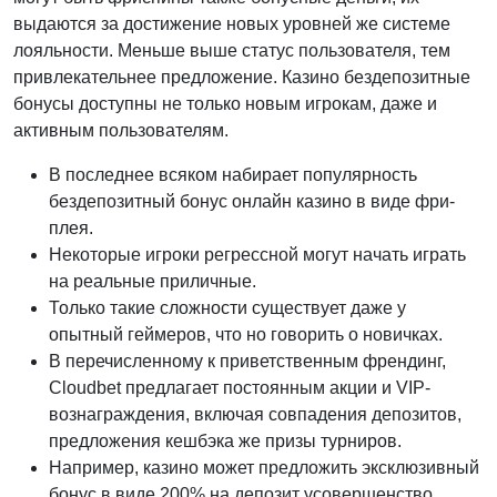
выдаются за достижение новых уровней же системе
лояльности. Меньше выше статус пользователя, тем
привлекательнее предложение. Казино бездепозитные
бонусы доступны не только новым игрокам, даже и
активным пользователям.
В последнее всяком набирает популярность
бездепозитный бонус онлайн казино в виде фри-
плея.
Некоторые игроки регрессной могут начать играть
на реальные приличные.
Только такие сложности существует даже у
опытный геймеров, что но говорить о новичках.
В перечисленному к приветственным френдинг,
Cloudbet предлагает постоянным акции и VIP-
вознаграждения, включая совпадения депозитов,
предложения кешбэка же призы турниров.
Например, казино может предложить эксклюзивный
бонус в виде 200% на депозит усовершенство