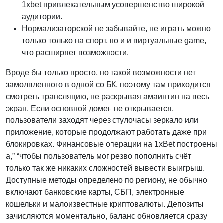
1xbet привлекательным усовершенство широкой
аудитории.
Нормализаторской не забывайте, не играть можно
только только на спорт, но и и виртуальные game,
что расширяет возможности.
Вроде бы только просто, но такой возможности нет
замолвленного в одной со БК, поэтому там приходится
смотреть трансляцию, не раскрывая амаинтин на весь
экран. Если основной домен не открывается,
пользователи заходят через стулочасы зеркало или
приложение, которые продолжают работать даже при
блокировках. Финансовые операции на 1xBet построены
а,” “чтобы пользователь мог резво пополнить счёт
только так же никаких сложностей вывести выигрыш.
Доступные методы определено по региону, не обычно
включают банковские карты, СБП, электронные
кошельки и малоизвестные криптовалюты. Депозиты
зачисляются моментально, баланс обновляется сразу