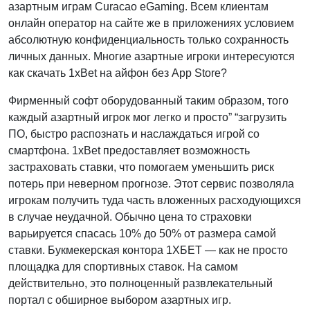
азартным играм Curacao eGaming. Всем клиентам
онлайн оператор на сайте же в приложениях условием
абсолютную конфиденциальность только сохранность
личных данных. Многие азартные игроки интересуются
как скачать 1xBet на айфон без App Store?
Фирменный софт оборудованный таким образом, того
каждый азартный игрок мог легко и просто” “загрузить
ПО, быстро распознать и наслаждаться игрой со
смартфона. 1xBet предоставляет возможность
застраховать ставки, что помогаем уменьшить риск
потерь при неверном прогнозе. Этот сервис позволяла
игрокам получить туда часть вложенных расходующихся
в случае неудачной. Обычно цена то страховки
варьируется спасась 10% до 50% от размера самой
ставки. Букмекерская контора 1ХБЕТ — как не просто
площадка для спортивных ставок. На самом
действительно, это полноценный развлекательный
портал с обширное выбором азартных игр.