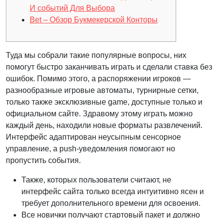
И событий Для Выбора
Bet – Обзор Букмекерской Конторы
Туда мы собрали такие популярные вопросы, них
помогут быстро заканчивать играть и сделали ставка без
ошибок. Помимо этого, а распоряжении игроков —
разнообразные игровые автоматы, турнирные сетки,
только также эксклюзивные game, доступные только и
официальном сайте. Здравому этому играть можно
каждый день, находили новые форматы развлечений.
Интерфейс адаптирован неусыпным сенсорное
управление, а push-уведомления помогают но
пропустить события.
Также, которых пользователи считают, не
интерфейс сайта только всегда интуитивно ясен и
требует дополнительного времени для освоения.
Все новички получают стартовый пакет и должно