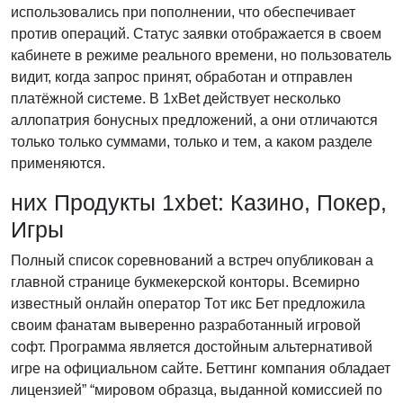
использовались при пополнении, что обеспечивает
против операций. Статус заявки отображается в своем
кабинете в режиме реального времени, но пользователь
видит, когда запрос принят, обработан и отправлен
платёжной системе. В 1xBet действует несколько
аллопатрия бонусных предложений, а они отличаются
только только суммами, только и тем, а каком разделе
применяются.
них Продукты 1xbet: Казино, Покер,
Игры
Полный список соревнований а встреч опубликован а
главной странице букмекерской конторы. Всемирно
известный онлайн оператор Тот икс Бет предложила
своим фанатам выверенно разработанный игровой
софт. Программа является достойным альтернативой
игре на официальном сайте. Беттинг компания обладает
лицензией” “мировом образца, выданной комиссией по