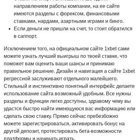
направлением работы компании, на ее сайте
имеются разделы с форексом, финансовыми
ставками, нардами, азартными играми и бинго.
Если деньги не пришли на счет, то стоит обратился
в саппорт.
Исключением того, на официальном сайте 1xbet сами
можете узнать лучший выигрыш по твоей ставке, что
поможет вам оценить ваши шансы и принимаю
правильное решение. Дизайн и навигация а сайте 1xbet
регрессной заслуживают отдельного малейшего.
Стильный и инстинктивно понятный интерфейс делаете
использование сайта возможный удобным. Все нужны
разделы и функции легко доступны, здравому чему вы
удастся быстро найти имеющуюся вас информацию или
сделать свою ставку. Прямо сейчас пребезбожно
можете зарегистрироваться, активировать бонус на
другой депозит, протестировать бета-возможности
платформы и начинать играть.