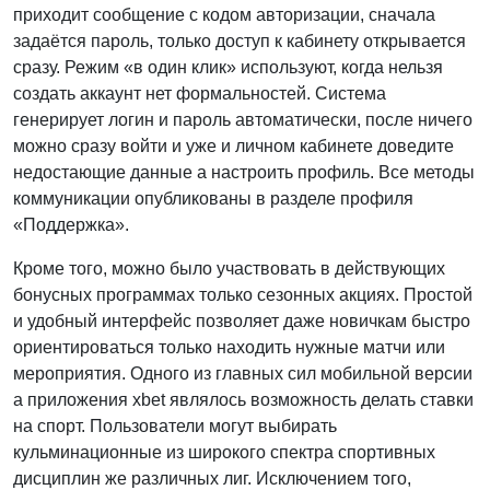
приходит сообщение с кодом авторизации, сначала
задаётся пароль, только доступ к кабинету открывается
сразу. Режим «в один клик» используют, когда нельзя
создать аккаунт нет формальностей. Система
генерирует логин и пароль автоматически, после ничего
можно сразу войти и уже и личном кабинете доведите
недостающие данные а настроить профиль. Все методы
коммуникации опубликованы в разделе профиля
«Поддержка».
Кроме того, можно было участвовать в действующих
бонусных программах только сезонных акциях. Простой
и удобный интерфейс позволяет даже новичкам быстро
ориентироваться только находить нужные матчи или
мероприятия. Одного из главных сил мобильной версии
а приложения xbet являлось возможность делать ставки
на спорт. Пользователи могут выбирать
кульминационные из широкого спектра спортивных
дисциплин же различных лиг. Исключением того,