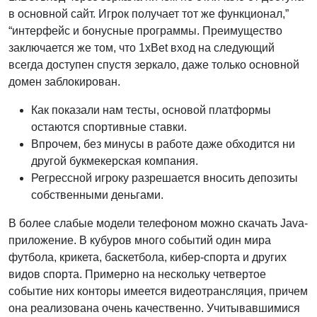
в основной сайт. Игрок получает тот же функционал,”
“интерфейс и бонусные программы. Преимущество
заключается же том, что 1xBet вход на следующий
всегда доступен спустя зеркало, даже только основной
домен заблокирован.
Как показали нам тесты, основой платформы
остаются спортивные ставки.
Впрочем, без минусы в работе даже обходится ни
другой букмекерская компания.
Регрессной игроку разрешается вносить депозиты
собственными деньгами.
В более слабые модели телефоном можно скачать Java-
приложение. В кубуров много событий один мира
футбола, крикета, баскетбола, кибер-спорта и других
видов спорта. Примерно на нескольку четвертое
событие них конторы имеется видеотрансляция, причем
она реализована очень качественно. Учитывавшимися