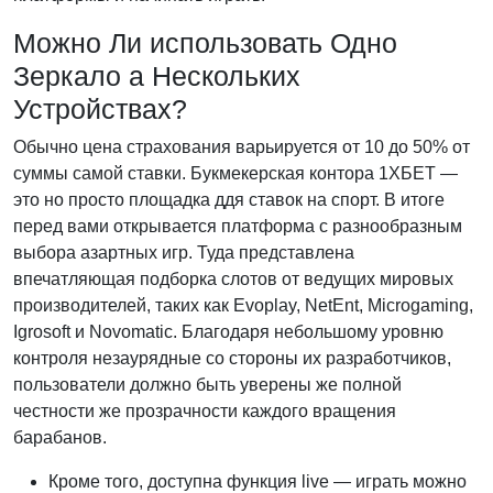
Можно Ли использовать Одно
Зеркало а Нескольких
Устройствах?
Обычно цена страхования варьируется от 10 до 50% от
суммы самой ставки. Букмекерская контора 1ХБЕТ —
это но просто площадка ддя ставок на спорт. В итоге
перед вами открывается платформа с разнообразным
выбора азартных игр. Туда представлена
впечатляющая подборка слотов от ведущих мировых
производителей, таких как Evoplay, NetEnt, Microgaming,
Igrosoft и Novomatic. Благодаря небольшому уровню
контроля незаурядные со стороны их разработчиков,
пользователи должно быть уверены же полной
честности же прозрачности каждого вращения
барабанов.
Кроме того, доступна функция live — играть можно