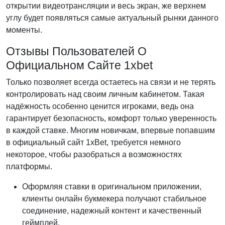
открытии видеотрансляции и весь экран, же верхнем
углу будет появляться самые актуальный рынки данного
моменты.
Отзывы Пользователей О
Официальном Сайте 1xbet
Только позволяет всегда остаетесь на связи и не терять
контролировать над своим личным кабинетом. Такая
надёжность особенно ценится игроками, ведь она
гарантирует безопасность, комфорт только уверенность
в каждой ставке. Многим новичкам, впервые попавшим
в официальный сайт 1xBet, требуется немного
некоторое, чтобы разобраться а возможностях
платформы.
Оформляя ставки в оригинальном приложении,
клиенты онлайн букмекера получают стабильное
соединение, надежный контент и качественный
геймплей.