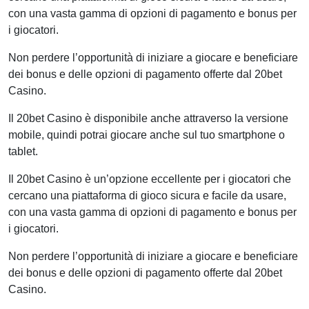
con una vasta gamma di opzioni di pagamento e bonus per
i giocatori.
Non perdere l’opportunità di iniziare a giocare e beneficiare
dei bonus e delle opzioni di pagamento offerte dal 20bet
Casino.
Il 20bet Casino è disponibile anche attraverso la versione
mobile, quindi potrai giocare anche sul tuo smartphone o
tablet.
Il 20bet Casino è un’opzione eccellente per i giocatori che
cercano una piattaforma di gioco sicura e facile da usare,
con una vasta gamma di opzioni di pagamento e bonus per
i giocatori.
Non perdere l’opportunità di iniziare a giocare e beneficiare
dei bonus e delle opzioni di pagamento offerte dal 20bet
Casino.