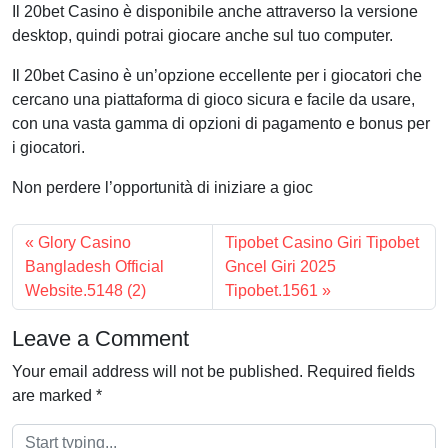
Il 20bet Casino è disponibile anche attraverso la versione
desktop, quindi potrai giocare anche sul tuo computer.
Il 20bet Casino è un’opzione eccellente per i giocatori che
cercano una piattaforma di gioco sicura e facile da usare,
con una vasta gamma di opzioni di pagamento e bonus per
i giocatori.
Non perdere l’opportunità di iniziare a gioc
Glory Casino
Tipobet Casino Giri Tipobet
Bangladesh Official
Gncel Giri 2025
Website.5148 (2)
Tipobet.1561
Leave a Comment
Your email address will not be published.
Required fields
are marked
*