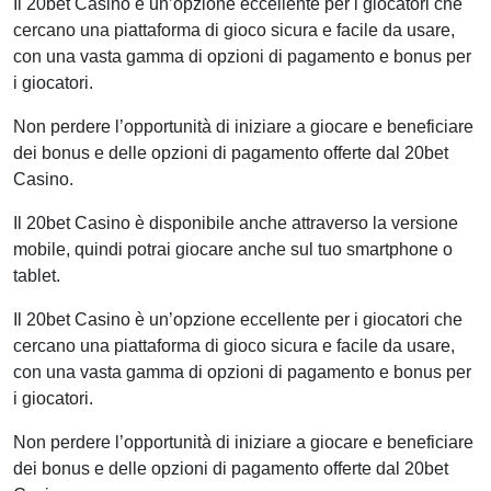
Il 20bet Casino è un’opzione eccellente per i giocatori che
cercano una piattaforma di gioco sicura e facile da usare,
con una vasta gamma di opzioni di pagamento e bonus per
i giocatori.
Non perdere l’opportunità di iniziare a giocare e beneficiare
dei bonus e delle opzioni di pagamento offerte dal 20bet
Casino.
Il 20bet Casino è disponibile anche attraverso la versione
mobile, quindi potrai giocare anche sul tuo smartphone o
tablet.
Il 20bet Casino è un’opzione eccellente per i giocatori che
cercano una piattaforma di gioco sicura e facile da usare,
con una vasta gamma di opzioni di pagamento e bonus per
i giocatori.
Non perdere l’opportunità di iniziare a giocare e beneficiare
dei bonus e delle opzioni di pagamento offerte dal 20bet