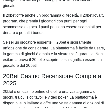
giocatori.
Il 20bet offre anche un programma di fedeltà, il 20bet loyalty
program, che premia i giocatori con punti per ogni
scommessa o gioco. I punti possono essere scambiati per
denaro o per altri bonus.
Se sei un giocatore esigente, il 20bet è sicuramente
un’opzione da considerare. La piattaforma è facile da usare,
la gamma di giochi è ampia e la sicurezza è garantita. Non
esitare a prova il 20bet e scoprire cosa significa essere un
giocatore del 20bet!
20Bet Casino Recensione Completa
2025
20Bet è un casinò online che offre una vasta gamma di
giochi, tra cui slot, tavoli e video poker. La piattaforma è
disponibile in italiano e offre una vasta gamma di opzioni di