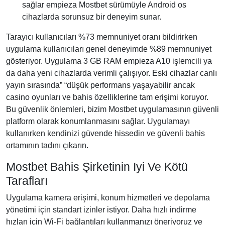
sağlar empieza Mostbet sürümüyle Android os
cihazlarda sorunsuz bir deneyim sunar.
Tarayıcı kullanıcıları %73 memnuniyet oranı bildirirken
uygulama kullanıcıları genel deneyimde %89 memnuniyet
gösteriyor. Uygulama 3 GB RAM empieza A10 işlemcili ya
da daha yeni cihazlarda verimli çalışıyor. Eski cihazlar canlı
yayın sırasında” “düşük performans yaşayabilir ancak
casino oyunları ve bahis özelliklerine tam erişimi koruyor.
Bu güvenlik önlemleri, bizim Mostbet uygulamasının güvenli
platform olarak konumlanmasını sağlar. Uygulamayı
kullanırken kendinizi güvende hissedin ve güvenli bahis
ortamının tadını çıkarın.
Mostbet Bahis Şirketinin Iyi Ve Kötü
Tarafları
Uygulama kamera erişimi, konum hizmetleri ve depolama
yönetimi için standart izinler istiyor. Daha hızlı indirme
hızları için Wi-Fi bağlantıları kullanmanızı öneriyoruz ve