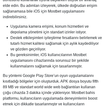
elde edin. Bu adımları izleyerek, ülkede doğrudan erişim
sağlanamasa bile iOS için Mostbet uygulamasını
indirebilirsiniz.
Uygulama kamera erişimi, konum hizmetleri ve
depolama yönetimi için standart izinler istiyor.
Destek etkileşimleri iyileştirme fırsatlarını belirlemek ve
tutarlı hizmet kalitesi sağlamak için aylık kaydediliyor
ve gözden geçiriliyor.
Bu gereksinimler, iOS kullanıcılarının Mostbet
uygulamasını cihazlarında sorunsuz bir şekilde
kullanmalarını sağlamak için tasarlanmıştır.
Bu yöntemi Google Play Store’un oyun uygulamalarını
kısıtladığı bölgeler için oluşturduk. APK dosya boyutu fifth
89 MB ve standart world wide web bağlantıları kullanan
çoğu cihazda 3 dakika içinde yükleniyor. Mostbet bahis
platformu, kullanıcıların uygulamada deneyimlerini boost
etmek için dikkatle tasarlanmıştır ve kullanıcıların