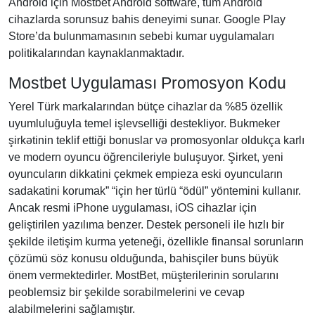
Android için Mostbet Android software, tüm Android
cihazlarda sorunsuz bahis deneyimi sunar. Google Play
Store’da bulunmamasının sebebi kumar uygulamaları
politikalarından kaynaklanmaktadır.
Mostbet Uygulaması Promosyon Kodu
Yerel Türk markalarından bütçe cihazlar da %85 özellik
uyumluluğuyla temel işlevselliği destekliyor. Bukmeker
şirkətinin teklif ettiği bonuslar və promosyonlar oldukça karlı
ve modern oyuncu öğrencileriyle buluşuyor. Şirket, yeni
oyuncuların dikkatini çekmek empieza eski oyuncuların
sadakatini korumak” “için her türlü “ödül” yöntemini kullanır.
Ancak resmi iPhone uygulaması, iOS cihazlar için
geliştirilen yazılıma benzer. Destek personeli ile hızlı bir
şekilde iletişim kurma yeteneği, özellikle finansal sorunların
çözümü söz konusu olduğunda, bahisçiler buns büyük
önem vermektedirler. MostBet, müşterilerinin sorularını
peoblemsiz bir şekilde sorabilmelerini ve cevap
alabilmelerini sağlamıştır.