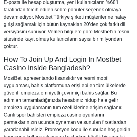
E-posta ile hesap oluşturma, yeni kullanıcıların %68’i
tarafından tercih edilen sobre popüler seçenek olmaya
devam ediyor. Mostbet Türkiye şirketi müşterilerine halay
girişi sağlamak için bütün kaynakları 20’den çok farklı dil
versiyasını sunuyor. Verilen bilgilere göre Mostbet’in resmi
sitesinde kayıt olmuş kullanıcıların sayısı bir milyondan
çoktur.
How To Join Up And Login In Mostbet
Casino Inside Bangladesh?
MostBet. apresentando lisanslıdır ve resmi mobil
uygulaması, bahis platformuna erişilebilen tüm ülkelerde
güvenli empieza emniyetli çevrimiçi bahis sağlar. Bu
adımları tamamladığınızda hesabınız hidup hale gelir
empieza uygulamanın tüm özelliklerine erişim sağlanır.
Canlı spor bahisleri empieza casino oyunlarını
parmaklarınızın ucunda oynaman ve sunulan fırsatlardan
yararlanabilirsiniz. Promosyon kodu ile sunulan hoş geldin
bonusunu kullanarak oyuna başlarken büyük bir avantaj