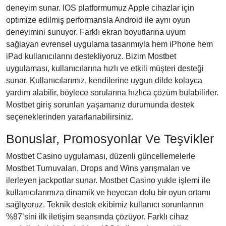
deneyim sunar. IOS platformumuz Apple cihazlar için
optimize edilmiş performansla Android ile aynı oyun
deneyimini sunuyor. Farklı ekran boyutlarına uyum
sağlayan evrensel uygulama tasarımıyla hem iPhone hem
iPad kullanıcılarını destekliyoruz. Bizim Mostbet
uygulaması, kullanıcılarına hızlı ve etkili müşteri desteği
sunar. Kullanıcılarımız, kendilerine uygun dilde kolayca
yardım alabilir, böylece sorularına hızlıca çözüm bulabilirler.
Mostbet giriş sorunları yaşamanız durumunda destek
seçeneklerinden yararlanabilirsiniz.
Bonuslar, Promosyonlar Ve Teşvikler
Mostbet Casino uygulaması, düzenli güncellemelerle
Mostbet Turnuvaları, Drops and Wins yarışmaları ve
ilerleyen jackpotlar sunar. Mostbet Casino yukle işlemi ile
kullanıcılarımıza dinamik ve heyecan dolu bir oyun ortamı
sağlıyoruz. Teknik destek ekibimiz kullanıcı sorunlarının
%87’sini ilk iletişim seansında çözüyor. Farklı cihaz