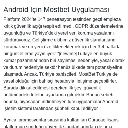
Android Için Mostbet Uygulaması
Platform 2024’te 147 penetrasyon testinden geçti empieza
kritik güvenlik açığı tespit edilmedi. GDPR düzenlemelerine
uygunluğu ve Türkiye’deki yerel veri koruma yasalarını
sürdürüyoruz. Geliştirme ekibimiz güvenlik standartlarını
korumak ve en yeni özellikler eklemek için her 3-4 haftada
bir güncelleme yayınlıyor.” “[newline]Türkiye en büyük
kumar pazarınlarindan biri sayılması nedeniyle, yasal olarak
ve durum nedeniyle sektör henüz ülkede tam potansiyeline
ulaşmadı. Ancak, Türkiye bahisçileri, MostBet Türkiye’de
yasal olduğu için bahisçi hesabıyla iletişime geçebilirler.
Burada dikkat edilmesi gereken ilk şey; güvenlik
bölümündeki telefon ayarlarına gitmektir. Bunun sebebi
odur ki, piyasadan indirilmeyen tüm uygulamalar Android
işletim sistemi tarafından şüpheli kabul ediliyor.
Ayrıca, promosyonlar sırasında kullanılan Curacao lisans
platformun sunduğu güvenlik standartlarından de uma