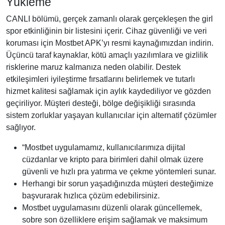
Yükleme
CANLI bölümü, gerçek zamanlı olarak gerçekleşen the girl
spor etkinliğinin bir listesini içerir. Cihaz güvenliği ve veri
koruması için Mostbet APK’yı resmi kaynağımızdan indirin.
Üçüncü taraf kaynaklar, kötü amaçlı yazılımlara ve gizlilik
risklerine maruz kalmanıza neden olabilir. Destek
etkileşimleri iyileştirme fırsatlarını belirlemek ve tutarlı
hizmet kalitesi sağlamak için aylık kaydediliyor ve gözden
geçiriliyor. Müşteri desteği, bölge değişikliği sırasında
sistem zorluklar yaşayan kullanıcılar için alternatif çözümler
sağlıyor.
“Mostbet uygulamamız, kullanıcılarımıza dijital
cüzdanlar ve kripto para birimleri dahil olmak üzere
güvenli ve hızlı pra yatırma ve çekme yöntemleri sunar.
Herhangi bir sorun yaşadığınızda müşteri desteğimize
başvurarak hızlıca çözüm edebilirsiniz.
Mostbet uygulamasını düzenli olarak güncellemek,
sobre son özelliklere erişim sağlamak ve maksimum