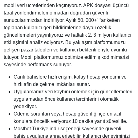
mobil veri ücretlerinden kaçınıyoruz. APK dosyası üçüncü
taraf yönlendirmeleri olmadan doğrudan güvenli
sunucularımızdan indiriliyor. Aylık 50. 000+” “anketten
toplanan kullanıcı geri bildirimlerine dayalı özellik
güncellemeleri yayınlıyoruz ve haftalık 2, 3 milyon kullanıcı
etkileşimini analiz ediyoruz. Bu yaklaşım platformumuzu
gelişen pazar talepleri ve kullanıcı beklentileriyle uyumlu
tutuyor. Mobil platformumuz optimize edilmiş kod mimarisi
sayesinde performans sunuyor.
Canlı bahislere hızlı erişim, kolay hesap yönetimi ve
hızlı afin de çekme imkânları sunar.
Uygulamamız veri kaybını önlemek için güncellemeleri
uygulamadan önce kullanıcı tercihlerini otomatik
yedekliyor.
Ödeme sorunları veya hesap güvenliği içeren acil
konulara öncelik veriyoruz 10 dakika yanıt süresi ile.
Mostbet Türkiye indir seçeneği sayesinde güvenli
bahis uygulamalarına erişebilir, kullanıcı deneyiminizi