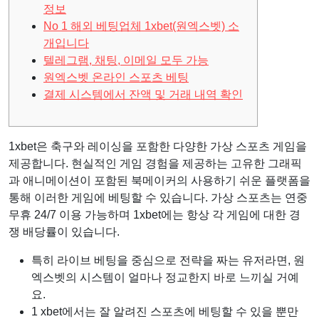
정보
No 1 해외 베팅업체 1xbet(원엑스벳) 소
개입니다
텔레그램, 채팅, 이메일 모두 가능
원엑스벳 온라인 스포츠 베팅
결제 시스템에서 잔액 및 거래 내역 확인
1xbet은 축구와 레이싱을 포함한 다양한 가상 스포츠 게임을
제공합니다. 현실적인 게임 경험을 제공하는 고유한 그래픽
과 애니메이션이 포함된 북메이커의 사용하기 쉬운 플랫폼을
통해 이러한 게임에 베팅할 수 있습니다. 가상 스포츠는 연중
무휴 24/7 이용 가능하며 1xbet에는 항상 각 게임에 대한 경
쟁 배당률이 있습니다.
특히 라이브 베팅을 중심으로 전략을 짜는 유저라면, 원
엑스벳의 시스템이 얼마나 정교한지 바로 느끼실 거예
요.
1 xbet에서는 잘 알려진 스포츠에 베팅할 수 있을 뿐만