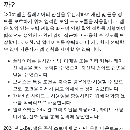
까?
1xBet 앱은 플레이어의 안전을 우선시하며 개인 및 금융 정
보를 보호하기 위해 엄격한 보안 프로토콜을 사용합니다. 앱
은 책임 있는 도박 관행을 따르며 연령 확인 절차를 시행하여
법적으로 성인인 개인만 앱에 접근하고 사용할 수 있도록 보
장합니다. 또한, 앱 업데이트를 수락하거나 거부할지 선택할
수 있어 사용자가 앱 경험을 제어할 수 있습니다.
플레이어는 실시간 채팅, 이메일 또는 기타 커뮤니케이
션 채널을 통해 문의할 수 있으며, 자신의 언어로 답변을
받을 수 있습니다.
보너스는 특정 조건을 충족할 경우에만 사용할 수 있으
므로, 조건을 자세히 읽고 이해하는 것이 중요합니다.
1xbet 웹 사이트는 사용성을 향상시키기 위해 대화형 요
소를 적극적으로 사용합니다.
원엑스벳은 24시간 고객 지원을 제공하며, 라이브 채팅,
이메일, 전화 등을 통해 문의에 응답합니다.
2024년 1xBet 앱은 공식 스토어에 없지만, 우회 다운로드가