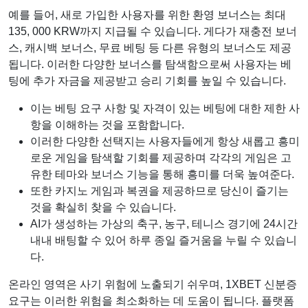
예를 들어, 새로 가입한 사용자를 위한 환영 보너스는 최대
135, 000 KRW까지 지급될 수 있습니다. 게다가 재충전 보너
스, 캐시백 보너스, 무료 베팅 등 다른 유형의 보너스도 제공
됩니다. 이러한 다양한 보너스를 탐색함으로써 사용자는 베
팅에 추가 자금을 제공받고 승리 기회를 높일 수 있습니다.
이는 베팅 요구 사항 및 자격이 있는 베팅에 대한 제한 사
항을 이해하는 것을 포함합니다.
이러한 다양한 선택지는 사용자들에게 항상 새롭고 흥미
로운 게임을 탐색할 기회를 제공하며 각각의 게임은 고
유한 테마와 보너스 기능을 통해 흥미를 더욱 높여준다.
또한 카지노 게임과 복권을 제공하므로 당신이 즐기는
것을 확실히 찾을 수 있습니다.
AI͏가 생성하는͏ 가상의 축구, 농구, 테니스 경기에 24시간͏
내͏내 배팅할 수 있어 하루 종일 즐거͏움͏을 누릴 수 있͏습니
다͏.
온라인 영역은 사기 위험에 노출되기 쉬우며, 1XBET 신분증
요구는 이러한 위험을 최소화하는 데 도움이 됩니다. 플랫폼