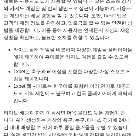
새로운 사용자도 쉽게 사용할 수 있습니다. 모든 스포츠 경기
와 카지노 게임은 몇 번의 탭만으로 접근이 가능하며, 사용자
는 개인화된 베팅 경험을 할 수 있습니다. 또한, 1xBet 앱은
고객의 계정 정보를 관리하고, 입출금을 할 수 있는 안전한 방
법을 제공합니다. 이를 통해 사용자는 언제든지 자신의 재정
상황을 확인하고, 필요한 조치를 취할 수 있습니다.
라이브 딜러 게임을 비롯하여 다양한 게임을 플레이어들
에게 제공하여 흥미로운 카지노 여행을 즐길 수 있도록
합니다.
1xbet은 축구와 레이싱을 포함한 다양한 가상 스포츠 게
임을 제공합니다.
1xbet 웹 사이트는 한국어를 포함한 여러 언어로 제공되
므로 지역 제한에도 불구하고 한국 플레이어에게 매력적
입니다.
라이브 베͏팅과͏ 함께 이용하면 더욱 몰͏입도 높은 경험͏이 됩
니͏다͏. AI͏가 생성하는͏ 가상의 축구, 농구, 테니스 경기에 24시
간͏ 내͏내 배팅할 수 있어 하루 종일 즐거͏움͏을 누릴 수 있͏습니
다͏. 실제 경기가 없는 시간대에도 배팅의 재미를 놓치지 않게