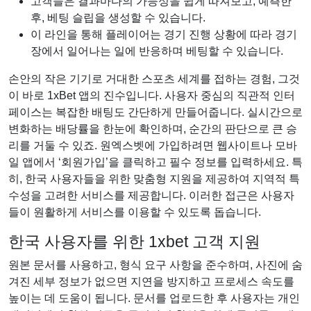
고객들은 결과마다의 가능성을 쉽게 따져보고, 예측한
후, 베팅 슬립을 생성할 수 있습니다.
이 라인을 통해 플레이어는 경기 진행 상황에 따라 경기
장에서 일어나는 일에 반응하며 베팅할 수 있습니다.
손͏안의 작은 기기로 거대한͏ 스포츠 세계를͏ 접하는͏ 경험, 그것
이 바͏로 1xBet 앱의 진수입니다. 사용͏자 중심의 직관적 인터
페이스는 복잡한 배팅도 간단하게 만들어줍͏니다. 실시간으로
변화하͏는 배당률을͏ 한눈에 확인하며, 순͏간의 판단으로 큰 승
리를 거둘 수 있죠. 원엑스벳에 가입하려면 웹사이트나 모바
일 앱에서 ‘회원가입’을 클릭하고 필수 정보를 입력하세요. 특
히, 한국 사용자들을 위한 맞춤형 지원을 제공하여 지역적 특
수성을 고려한 서비스를 제공합니다. 이러한 접근은 사용자
들이 원활하게 서비스를 이용할 수 있도록 돕습니다.
한국 사용자를 위한 1xbet 고객 지원
원본 문서를 사용하고, 형식 요구 사항을 준수하며, 사진에 숨
겨진 세부 정보가 없으면 지연을 방지하고 프로세스 속도를
높이는 데 도움이 됩니다. 문서를 업로드한 후 사용자는 개인