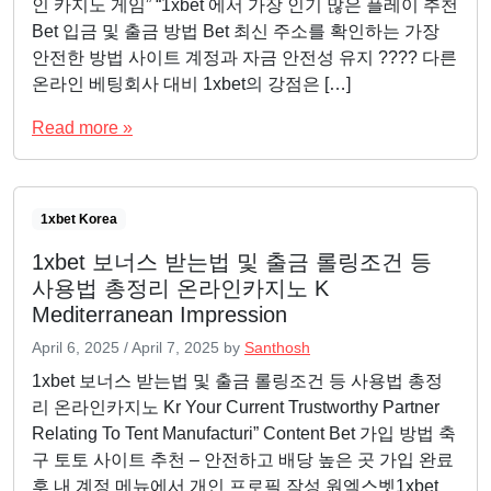
인 카지노 게임” “1xbet 에서 가장 인기 많은 플레이 추천
Bet 입금 및 출금 방법 Bet 최신 주소를 확인하는 가장
안전한 방법 사이트 계정과 자금 안전성 유지 ???? 다른
온라인 베팅회사 대비 1xbet의 강점은 […]
Read more »
1xbet Korea
1xbet 보너스 받는법 및 출금 롤링조건 등
사용법 총정리 온라인카지노 K
Mediterranean Impression
April 6, 2025
/
April 7, 2025
by
Santhosh
1xbet 보너스 받는법 및 출금 롤링조건 등 사용법 총정
리 온라인카지노 Kr Your Current Trustworthy Partner
Relating To Tent Manufacturi” Content Bet 가입 방법 축
구 토토 사이트 추천 – 안전하고 배당 높은 곳 가입 완료
후 내 계정 메뉴에서 개인 프로필 작성 원엑스벳1xbet