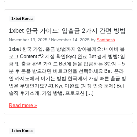
1xbet Korea
1xbet 한국 가이드: 입출금 2가지 간편 방법
November 13, 2025
/
November 14, 2025
by
Santhosh
1xbet 한국 가입, 출금 방법까지 알아볼게요: 네이버 블
로그 Content #2 계정 확인(kyc) 완료 Bet 결제 방법: 입
금 및 출금 완벽 가이드 Bet에 돈을 입금하는 3단계 – 5
분 후 돈을 받으려면 비트코인을 선택하세요 Bet 온라
인 카지노에서 이기는 방법 한국에서 가장 빠른 출금 방
법은 무엇인가요? #1 Kyc 미완료 (계정 인증 문제) Bet
솔직 후기소개, 가입 방법, 프로모션 […]
Read more »
1xbet Korea