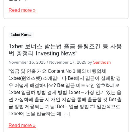
Read more »
1xbet Korea
1xbet 보너스 받는법 출금 롤링조건 등 사용
법 총정리 Investing News”
November 16, 2025
/
November 17, 2025
by
Santhosh
“입금 및 인출 개요 Content No 1 해외 베팅업체
1xbet(원엑스벳) 소개입니다 Bet에서 입금이 실패할 경
우 어떻게 해결하나요? Bet 입금 비트코인 암호화폐로
1xbet 입금하 방법 결제 방법 1xbet – 가장 인기 있는 옵
션 가상화폐 출금 시 개인 지갑을 통해 출금할 것 Bet 출
금 방법 제공되는 기능: Bet – 입금 방법 #1 일반적으로
1xbet에 돈을 입금하는 데 […]
Read more »