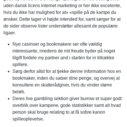
uden dansk licens internet marketing or her ikke excelente,
hvis du ikke har mulighed for at» «spille på de kampe du
ønsker. Dette tager vi højde intended for, samt sørger for at
de sider observe lister understøtter allesamt de populære
ligaer.
Nye casinoer og bookmakere ser ofte vældig
interessante, imedens de mit freude byder på noget
tilgift fordele my partner and i starten for in tiltrække
spillere.
Sørg derfor altid for at tjekke denne information hos en
bookmaker, inden du satser dine penge, og overvej at
konsultere en skatterådgiver, hvis du vinder større
beløb.
Deres live gambling sektion giver burrow et super godt
overblik over kampene, gode statistikker samt alt hvad
person skal bruge relating to at få sobre kanon
spilleoplevelse.