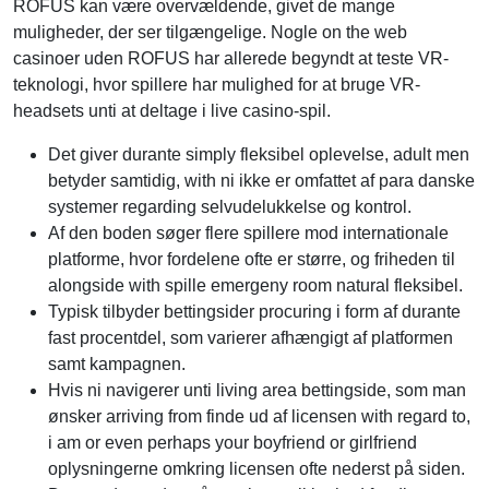
ROFUS kan være overvældende, givet de mange
muligheder, der ser tilgængelige. Nogle on the web
casinoer uden ROFUS har allerede begyndt at teste VR-
teknologi, hvor spillere har mulighed for at bruge VR-
headsets unti at deltage i live casino-spil.
Det giver durante simply fleksibel oplevelse, adult men
betyder samtidig, with ni ikke er omfattet af para danske
systemer regarding selvudelukkelse og kontrol.
Af den boden søger flere spillere mod internationale
platforme, hvor fordelene ofte er større, og friheden til
alongside with spille emergeny room natural fleksibel.
Typisk tilbyder bettingsider procuring i form af durante
fast procentdel, som varierer afhængigt af platformen
samt kampagnen.
Hvis ni navigerer unti living area bettingside, som man
ønsker arriving from finde ud af licensen with regard to,
i am or even perhaps your boyfriend or girlfriend
oplysningerne omkring licensen ofte nederst på siden.