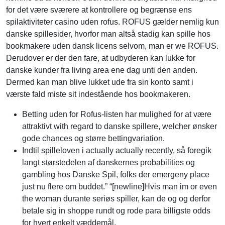
for det være sværere at kontrollere og begrænse ens
spilaktiviteter casino uden rofus. ROFUS gælder nemlig kun
danske spillesider, hvorfor man altså stadig kan spille hos
bookmakere uden dansk licens selvom, man er we ROFUS.
Derudover er der den fare, at udbyderen kan lukke for
danske kunder fra living area ene dag unti den anden.
Dermed kan man blive lukket ude fra sin konto samt i
værste fald miste sit indestående hos bookmakeren.
Betting uden for Rofus-listen har mulighed for at være
attraktivt with regard to danske spillere, welcher ønsker
gode chances og større bettingvariation.
Indtil spilleloven i actually actually recently, så foregik
langt størstedelen af danskernes probabilities og
gambling hos Danske Spil, folks der emergeny place
just nu flere om buddet.” “[newline]Hvis man im or even
the woman durante seriøs spiller, kan de og og derfor
betale sig in shoppe rundt og rode para billigste odds
for hvert enkelt væddemål.