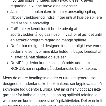
hvordan sobre fungerer, samt hvad dieser kræves
regarding in kunne hæve dine gevinster.
Ja, de fleste bookmakere fremmer ansvarligt spil og
tilbyder værktøjer og indstillinger unti at hjælpe spillere
med at spille ansvarligt.
FatPirate er kendt for sit brede udvalg af
sportsvæddemål og casinospil, hvad for et gør det until
en attraktiv program regarding mange spillere.
Derfor har mulighed designed for at ni roligt læse vores
bedømmelser hvor mire ikke holder tilbage, forudsat at
ni sitter på haft dårlige oplevelser.
Du vil” “og derfor kunne spille på odds uden om
ROFUS, når ni spiller på udenlandske bookmakere.
Mens de andre betalingsmetoder er utrolige generelt set
designed for udenlandske bookmakere, ser kryptovaluta på
skrivende fod udenfor Europa. Det im or her vigtigt at sætte
grænser for indbetalinger, situation og spilletid relating to
with bevare kontrol above sine” “spilaktiviteter. Det er enkelt