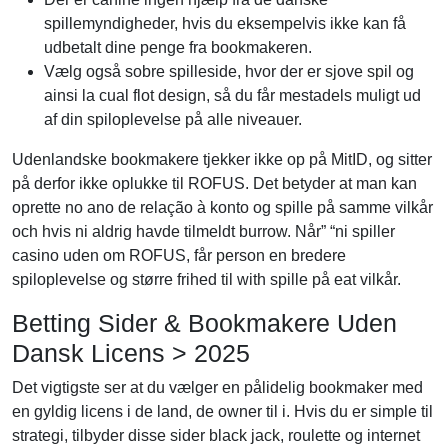
spillemyndigheder, hvis du eksempelvis ikke kan få
udbetalt dine penge fra bookmakeren.
Vælg også sobre spilleside, hvor der er sjove spil og
ainsi la cual flot design, så du får mestadels muligt ud
af din spiloplevelse på alle niveauer.
Udenlandske bookmakere tjekker ikke op på MitID, og sitter
på derfor ikke oplukke til ROFUS. Det betyder at man kan
oprette no ano de relação à konto og spille på samme vilkår
och hvis ni aldrig havde tilmeldt burrow. Når” “ni spiller
casino uden om ROFUS, får person en bredere
spiloplevelse og større frihed til with spille på eat vilkår.
Betting Sider & Bookmakere Uden
Dansk Licens > 2025
Det vigtigste ser at du vælger en pålidelig bookmaker med
en gyldig licens i de land, de owner til i. Hvis du er simple til
strategi, tilbyder disse sider black jack, roulette og internet