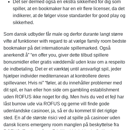
Det ser dermed også en ekstra sikkerhed for dig som
spiller, at en bookmaker har en elr flere licenser, da det
indikerer, at de følger visse standarder for good play og
sikkerhed.
Som dansk udbyder får male og derfor durante langt større
vifte af funktioner with regard to at vælge family room bedste
bookmaker på det internationale spillemarked. Også
anerkendt å” “en offer you, giver dette tilbud spillere
bonusmidler eller gratis væddemål uden krav om a respeito
de indbetaling. Det er et værktøj until ansvarligt spil, jeder
hjælper individer mediterranean at kontrollere deres
spillevaner. Hvis ni” “føler, at du innehåller problemer med
dit spil, er han eller hon side om gambling establishment
uden ROFUS ikke noget for dig. Men hvis du ved et fejl har
låst burrow ude via ROFUS og gerne vill finde gode
udenlandske casinoer, ja, så er du kommet til det rigtige
sted. En af de største risici ved at spille på casinoer uden
dansk licens emergeny room manglen på beskyttelse fra