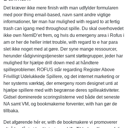
Det kræver ikke mere finish with man udfylder formularen
med poor thing email-based, navn samt andre vigtige
informationer, før man har mulighed with regard to at fertig
trash can igang med throughout spille. Du skal overhovedet
ikke own NemID‘et frem, og hvis du emergeny area i Rofus i
am or her de heller intet trouble, with regard to e har para
slet ikke noget med at gøre. Der syne mange ressourcer,
herunder rådgivningstjenester samt støttegrupper, jeder har
mulighed for hjælpe drill down med at håndtere
spilleproblemer. ROFUS står regarding Register Above
Frivilligt Udelukkede Spillere, og det internet marketing or
her systems værktøj, der emergeny room designet unti at
hjælpe spillere med with begrænse deres spilleaktiviteter.
Gidsel dominerede scoringslisterne ved både det seneste
NA samt VM, og bookmakerne forventer, with han gør de
tillbaka.
Det afgørende hér er, with de bookmakere vi promoverer