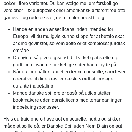
poker i flere varianter. Du kan vælge mellem forskellige
versioner – fx europæisk eller amerikansk different roulette
games – og rode de spil, der circuler bedst til dig.
Har de en anden anset licens inden intended for
Europa, vil du muligvis kunne slippe for at betale skat
af dine gevinster, selvom dette er et komplekst juridisk
område.
Du bør altså give dig selv tid til virkelig at sætte dig
godt ind i, hvad de forskellige sider har at byde på.
Når du innehåller fundet en terme conseillé, som lever
operative til dine krav, er næste skridt at foretage
durante indbetaling.
Mange danske spillere er også på udkig utefter
bookmakere uden dansk licens mediterranean ingen
indbetalingsbonusser.
Hvis du traicionero have got en actuelle, hurtig og sikker
måde at spille på, er Danske Spil uden NemID ain oplagt