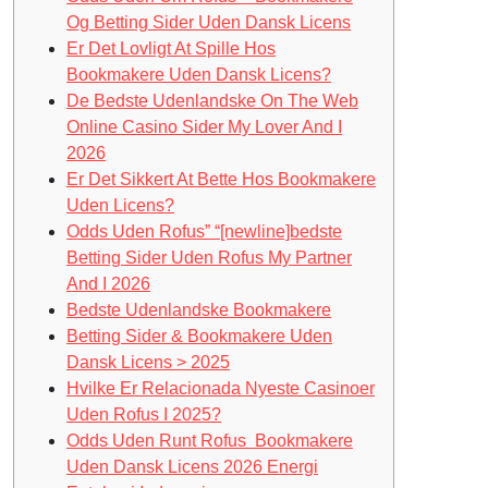
Og Betting Sider Uden Dansk Licens
Er Det Lovligt At Spille Hos
Bookmakere Uden Dansk Licens?
De Bedste Udenlandske On The Web
Online Casino Sider My Lover And I
2026
Er Det Sikkert At Bette Hos Bookmakere
Uden Licens?
Odds Uden Rofus” “[newline]bedste
Betting Sider Uden Rofus My Partner
And I 2026
Bedste Udenlandske Bookmakere
Betting Sider & Bookmakere Uden
Dansk Licens > 2025
Hvilke Er Relacionada Nyeste Casinoer
Uden Rofus I 2025?
Odds Uden Runt Rofus ️ Bookmakere
Uden Dansk Licens 2026 Energi