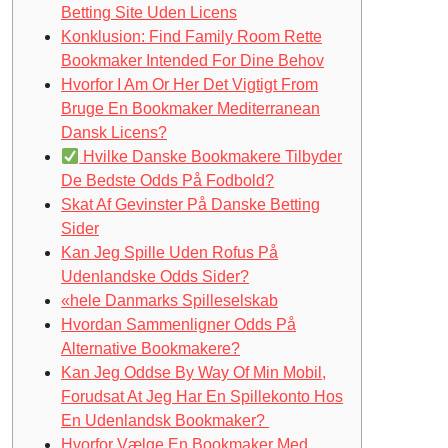
Betting Site Uden Licens
Konklusion: Find Family Room Rette
Bookmaker Intended For Dine Behov
Hvorfor I Am Or Her Det Vigtigt From
Bruge En Bookmaker Mediterranean
Dansk Licens?
Hvilke Danske Bookmakere Tilbyder
De Bedste Odds På Fodbold?
Skat Af Gevinster På Danske Betting
Sider
Kan Jeg Spille Uden Rofus På
Udenlandske Odds Sider?
«hele Danmarks Spilleselskab
Hvordan Sammenligner Odds På
Alternative Bookmakere?
Kan Jeg Oddse By Way Of Min Mobil,
Forudsat At Jeg Har En Spillekonto Hos
En Udenlandsk Bookmaker? ​
Hvorfor Vælge En Bookmaker Med