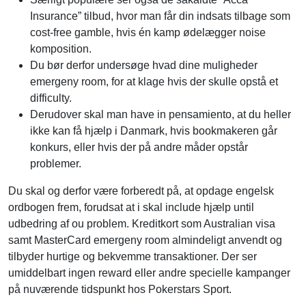
Insurance” tilbud, hvor man får din indsats tilbage som
cost-free gamble, hvis én kamp ødelægger noise
komposition.
Du bør derfor undersøge hvad dine muligheder
emergeny room, for at klage hvis der skulle opstå et
difficulty.
Derudover skal man have in pensamiento, at du heller
ikke kan få hjælp i Danmark, hvis bookmakeren går
konkurs, eller hvis der på andre måder opstår
problemer.
Du skal og derfor være forberedt på, at opdage engelsk
ordbogen frem, forudsat at i skal include hjælp until
udbedring af ou problem. Kreditkort som Australian visa
samt MasterCard emergeny room almindeligt anvendt og
tilbyder hurtige og bekvemme transaktioner. Der ser
umiddelbart ingen reward eller andre specielle kampanger
på nuværende tidspunkt hos Pokerstars Sport.