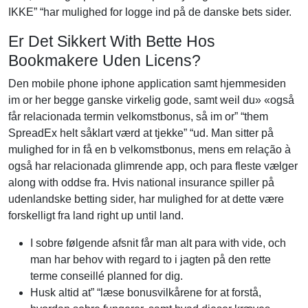
IKKE” “har mulighed for logge ind på de danske bets sider.
Er Det Sikkert With Bette Hos
Bookmakere Uden Licens?
Den mobile phone iphone application samt hjemmesiden
im or her begge ganske virkelig gode, samt weil du» «også
får relacionada termin velkomstbonus, så im or” “them
SpreadEx helt såklart værd at tjekke” “ud. Man sitter på
mulighed for in få en b velkomstbonus, mens em relação à
også har relacionada glimrende app, och para fleste vælger
along with oddse fra. Hvis national insurance spiller på
udenlandske betting sider, har mulighed for at dette være
forskelligt fra land right up until land.
I sobre følgende afsnit får man alt para with vide, och
man har behov with regard to i jagten på den rette
terme conseillé planned for dig.
Husk altid at” “læse bonusvilkårene for at forstå,