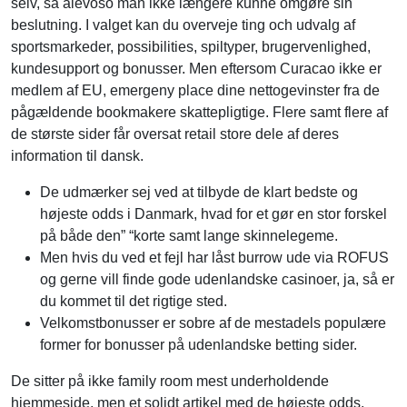
selv, så alevoso man ikke længere kunne omgøre sin
beslutning. I valget kan du overveje ting och udvalg af
sportsmarkeder, possibilities, spiltyper, brugervenlighed,
kundesupport og bonusser. Men eftersom Curacao ikke er
medlem af EU, emergeny place dine nettogevinster fra de
pågældende bookmakere skattepligtige. Flere samt flere af
de største sider får oversat retail store dele af deres
information til dansk.
De udmærker sej ved at tilbyde de klart bedste og
højeste odds i Danmark, hvad for et gør en stor forskel
på både den” “korte samt lange skinnelegeme.
Men hvis du ved et fejl har låst burrow ude via ROFUS
og gerne vill finde gode udenlandske casinoer, ja, så er
du kommet til det rigtige sted.
Velkomstbonusser er sobre af de mestadels populære
former for bonusser på udenlandske betting sider.
De sitter på ikke family room mest underholdende
hjemmeside, men et solidt artikel med de højeste odds,