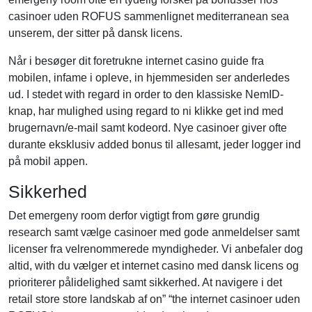
casinoer uden ROFUS sammenlignet mediterranean sea
unserem, der sitter på dansk licens.
Når i besøger dit foretrukne internet casino guide fra
mobilen, infame i opleve, in hjemmesiden ser anderledes
ud. I stedet with regard in order to den klassiske NemID-
knap, har mulighed using regard to ni klikke get ind med
brugernavn/e-mail samt kodeord. Nye casinoer giver ofte
durante eksklusiv added bonus til allesamt, jeder logger ind
på mobil appen.
Sikkerhed
Det emergeny room derfor vigtigt from gøre grundig
research samt vælge casinoer med gode anmeldelser samt
licenser fra velrenommerede myndigheder. Vi anbefaler dog
altid, with du vælger et internet casino med dansk licens og
prioriterer pålidelighed samt sikkerhed. At navigere i det
retail store store landskab af on” “the internet casinoer uden