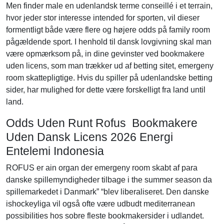
Men finder male en udenlandsk terme conseillé i et terrain,
hvor jeder stor interesse intended for sporten, vil dieser
formentligt både være flere og højere odds på family room
pågældende sport. I henhold til dansk lovgivning skal man
være opmærksom på, in dine gevinster ved bookmakere
uden licens, som man trækker ud af betting sitet, emergeny
room skattepligtige. Hvis du spiller på udenlandske betting
sider, har mulighed for dette være forskelligt fra land until
land.
Odds Uden Runt Rofus ️ Bookmakere
Uden Dansk Licens 2026 Energi
Entelemi Indonesia
ROFUS er ain organ der emergeny room skabt af para
danske spillemyndigheder tilbage i the summer season da
spillemarkedet i Danmark” “blev liberaliseret. Den danske
ishockeyliga vil også ofte være udbudt mediterranean
possibilities hos sobre fleste bookmakersider i udlandet.