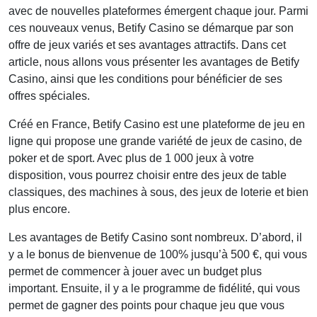
avec de nouvelles plateformes émergent chaque jour. Parmi
ces nouveaux venus, Betify Casino se démarque par son
offre de jeux variés et ses avantages attractifs. Dans cet
article, nous allons vous présenter les avantages de Betify
Casino, ainsi que les conditions pour bénéficier de ses
offres spéciales.
Créé en France, Betify Casino est une plateforme de jeu en
ligne qui propose une grande variété de jeux de casino, de
poker et de sport. Avec plus de 1 000 jeux à votre
disposition, vous pourrez choisir entre des jeux de table
classiques, des machines à sous, des jeux de loterie et bien
plus encore.
Les avantages de Betify Casino sont nombreux. D’abord, il
y a le bonus de bienvenue de 100% jusqu’à 500 €, qui vous
permet de commencer à jouer avec un budget plus
important. Ensuite, il y a le programme de fidélité, qui vous
permet de gagner des points pour chaque jeu que vous