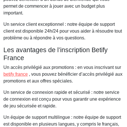
permet de commencer à jouer avec un budget plus
important.
Un service client exceptionnel : notre équipe de support
client est disponible 24h/24 pour vous aider à résoudre tout
problème ou à répondre à vos questions.
Les avantages de l’inscription Betify
France
Un accès privilégié aux promotions : en vous inscrivant sur
betify france
, vous pouvez bénéficier d’accès privilégié aux
promotions et aux offres spéciales.
Un service de connexion rapide et sécurisé : notre service
de connexion est conçu pour vous garantir une expérience
de jeu sécurisée et rapide.
Un équipe de support multilingue : notre équipe de support
est disponible en plusieurs langues, y compris le français,