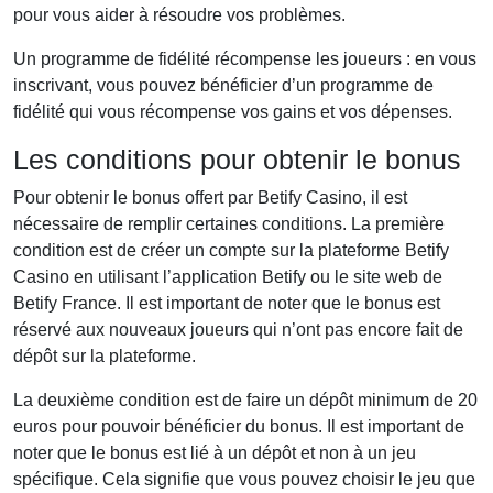
pour vous aider à résoudre vos problèmes.
Un programme de fidélité récompense les joueurs : en vous
inscrivant, vous pouvez bénéficier d’un programme de
fidélité qui vous récompense vos gains et vos dépenses.
Les conditions pour obtenir le bonus
Pour obtenir le bonus offert par Betify Casino, il est
nécessaire de remplir certaines conditions. La première
condition est de créer un compte sur la plateforme Betify
Casino en utilisant l’application Betify ou le site web de
Betify France. Il est important de noter que le bonus est
réservé aux nouveaux joueurs qui n’ont pas encore fait de
dépôt sur la plateforme.
La deuxième condition est de faire un dépôt minimum de 20
euros pour pouvoir bénéficier du bonus. Il est important de
noter que le bonus est lié à un dépôt et non à un jeu
spécifique. Cela signifie que vous pouvez choisir le jeu que