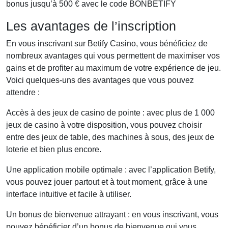
bonus jusqu’à 500 € avec le code BONBETIFY
Les avantages de l’inscription
En vous inscrivant sur Betify Casino, vous bénéficiez de
nombreux avantages qui vous permettent de maximiser vos
gains et de profiter au maximum de votre expérience de jeu.
Voici quelques-uns des avantages que vous pouvez
attendre :
Accès à des jeux de casino de pointe : avec plus de 1 000
jeux de casino à votre disposition, vous pouvez choisir
entre des jeux de table, des machines à sous, des jeux de
loterie et bien plus encore.
Une application mobile optimale : avec l’application Betify,
vous pouvez jouer partout et à tout moment, grâce à une
interface intuitive et facile à utiliser.
Un bonus de bienvenue attrayant : en vous inscrivant, vous
pouvez bénéficier d’un bonus de bienvenue qui vous