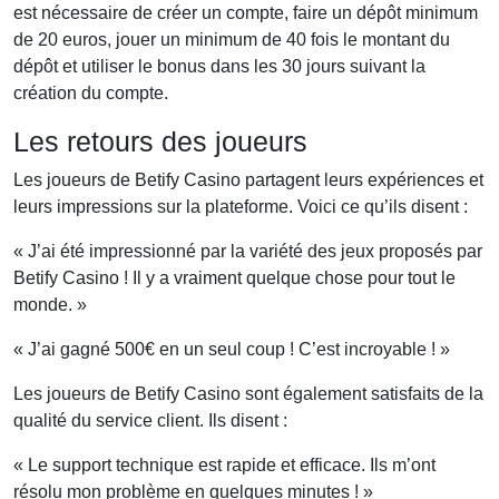
est nécessaire de créer un compte, faire un dépôt minimum
de 20 euros, jouer un minimum de 40 fois le montant du
dépôt et utiliser le bonus dans les 30 jours suivant la
création du compte.
Les retours des joueurs
Les joueurs de Betify Casino partagent leurs expériences et
leurs impressions sur la plateforme. Voici ce qu’ils disent :
« J’ai été impressionné par la variété des jeux proposés par
Betify Casino ! Il y a vraiment quelque chose pour tout le
monde. »
« J’ai gagné 500€ en un seul coup ! C’est incroyable ! »
Les joueurs de Betify Casino sont également satisfaits de la
qualité du service client. Ils disent :
« Le support technique est rapide et efficace. Ils m’ont
résolu mon problème en quelques minutes ! »