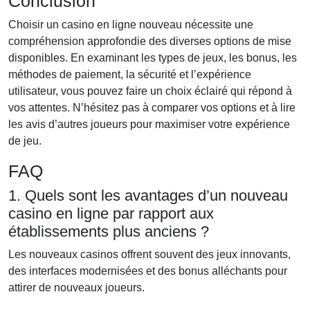
Conclusion
Choisir un casino en ligne nouveau nécessite une
compréhension approfondie des diverses options de mise
disponibles. En examinant les types de jeux, les bonus, les
méthodes de paiement, la sécurité et l’expérience
utilisateur, vous pouvez faire un choix éclairé qui répond à
vos attentes. N’hésitez pas à comparer vos options et à lire
les avis d’autres joueurs pour maximiser votre expérience
de jeu.
FAQ
1. Quels sont les avantages d’un nouveau
casino en ligne par rapport aux
établissements plus anciens ?
Les nouveaux casinos offrent souvent des jeux innovants,
des interfaces modernisées et des bonus alléchants pour
attirer de nouveaux joueurs.