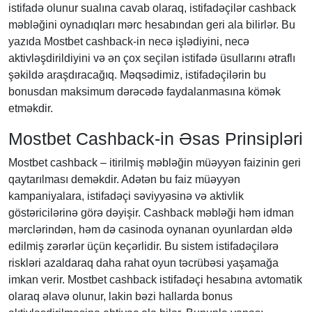
istifadə olunur sualına cavab olaraq, istifadəçilər cashback
məbləğini oynadıqları mərc hesabından geri ala bilirlər. Bu
yazıda Mostbet cashback-in necə işlədiyini, necə
aktivləşdirildiyini və ən çox seçilən istifadə üsullarını ətraflı
şəkildə araşdıracağıq. Məqsədimiz, istifadəçilərin bu
bonusdan maksimum dərəcədə faydalanmasına kömək
etməkdir.
Mostbet Cashback-in Əsas Prinsipləri
Mostbet cashback – itirilmiş məbləğin müəyyən faizinin geri
qaytarılması deməkdir. Adətən bu faiz müəyyən
kampaniyalara, istifadəçi səviyyəsinə və aktivlik
göstəricilərinə görə dəyişir. Cashback məbləği həm idman
mərclərindən, həm də casinoda oynanan oyunlardan əldə
edilmiş zərərlər üçün keçərlidir. Bu sistem istifadəçilərə
riskləri azaldaraq daha rahat oyun təcrübəsi yaşamağa
imkan verir. Mostbet cashback istifadəçi hesabına avtomatik
olaraq əlavə olunur, lakin bəzi hallarda bonus