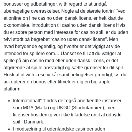
bonusser og udbetalinger, with regard to at undgå
ubehagelige overraskelser. Nogle af de største fortrin” “ved
et online on line casino uden dansk licens, er helt klart de
økonomiske. Introduktion til casino uden dansk licens Hvis
du er sobre person med interesse for casino spil, er du uden
tvivl stødt på begrebet “casino uden dansk licens”. Men
hvad betyder de egentlig, og hvorfor er det vigtigt at vide
intended for spillere som… Uanset se till att du vælger at
spille på ain casino med eller uden dansk licens, er det
afgørende at spille ansvarligt og sætte grænser for dit spil.
Husk altid with læse vilkår samt betingelser grundigt, før du
accepterer en bonus eller tilmelder dig en big apple
platform.
Internationalt” “findes der også anerkendte instanser
som MGA (Malta) og UKGC (Storbritannien), men
licenser hos dem giver ikke tilladelse until at udbyde
spil i Danmark.
I modsætning til udenlandske casinoer uden