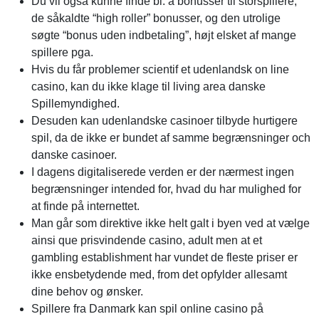
Du vil også kunne finde bl. a bonusser til storspillere,
de såkaldte “high roller” bonusser, og den utrolige
søgte “bonus uden indbetaling”, højt elsket af mange
spillere pga.
Hvis du får problemer scientif et udenlandsk on line
casino, kan du ikke klage til living area danske
Spillemyndighed.
Desuden kan udenlandske casinoer tilbyde hurtigere
spil, da de ikke er bundet af samme begrænsninger och
danske casinoer.
I dagens digitaliserede verden er der nærmest ingen
begrænsninger intended for, hvad du har mulighed for
at finde på internettet.
Man går som direktive ikke helt galt i byen ved at vælge
ainsi que prisvindende casino, adult men at et
gambling establishment har vundet de fleste priser er
ikke ensbetydende med, from det opfylder allesamt
dine behov og ønsker.
Spillere fra Danmark kan spil online casino på