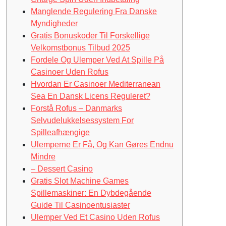
Manglende Regulering Fra Danske
Myndigheder
Gratis Bonuskoder Til Forskellige
Velkomstbonus Tilbud 2025
Fordele Og Ulemper Ved At Spille På
Casinoer Uden Rofus
Hvordan Er Casinoer Mediterranean
Sea En Dansk Licens Reguleret?
Forstå Rofus – Danmarks
Selvudelukkelsessystem For
Spilleafhængige
Ulemperne Er Få, Og Kan Gøres Endnu
Mindre
– Dessert Casino
Gratis Slot Machine Games
Spillemaskiner: En Dybdegående
Guide Til Casinoentusiaster
Ulemper Ved Et Casino Uden Rofus