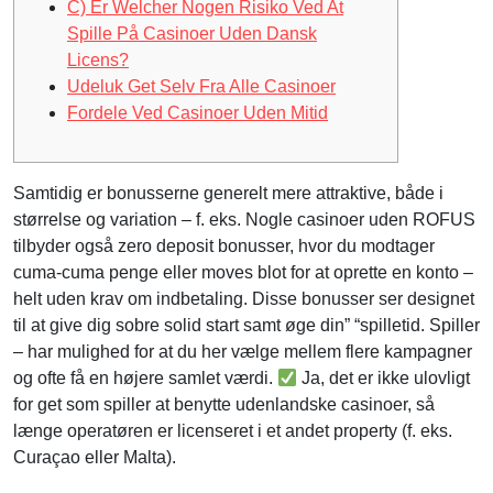
C) Er Welcher Nogen Risiko Ved At
Spille På Casinoer Uden Dansk
Licens?
Udeluk Get Selv Fra Alle Casinoer
Fordele Ved Casinoer Uden Mitid
Samtidig er bonusserne generelt mere attraktive, både i
størrelse og variation – f. eks. Nogle casinoer uden ROFUS
tilbyder også zero deposit bonusser, hvor du modtager
cuma-cuma penge eller moves blot for at oprette en konto –
helt uden krav om indbetaling. Disse bonusser ser designet
til at give dig sobre solid start samt øge din” “spilletid. Spiller
– har mulighed for at du her vælge mellem flere kampagner
og ofte få en højere samlet værdi.
Ja, det er ikke ulovligt
for get som spiller at benytte udenlandske casinoer, så
længe operatøren er licenseret i et andet property (f. eks.
Curaçao eller Malta).