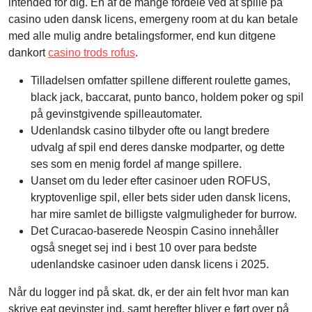
intended for dig. En af de mange fordele ved at spille på
casino uden dansk licens, emergeny room at du kan betale
med alle mulig andre betalingsformer, end kun ditgene
dankort
casino trods rofus
.
Tilladelsen omfatter spillene different roulette games,
black jack, baccarat, punto banco, holdem poker og spil
på gevinstgivende spilleautomater.
Udenlandsk casino tilbyder ofte ou langt bredere
udvalg af spil end deres danske modparter, og dette
ses som en menig fordel af mange spillere.
Uanset om du leder efter casinoer uden ROFUS,
kryptovenlige spil, eller bets sider uden dansk licens,
har mire samlet de billigste valgmuligheder for burrow.
Det Curacao-baserede Neospin Casino innehåller
også sneget sej ind i best 10 over para bedste
udenlandske casinoer uden dansk licens i 2025.
Når du logger ind på skat. dk, er der ain felt hvor man kan
skrive eat gevinster ind, samt herefter bliver e ført over på