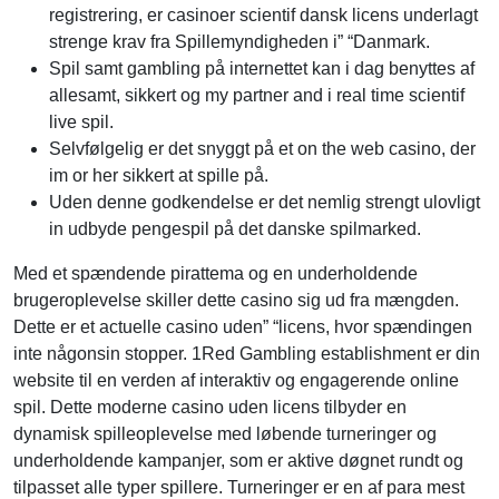
registrering, er casinoer scientif dansk licens underlagt
strenge krav fra Spillemyndigheden i” “Danmark.
Spil samt gambling på internettet kan i dag benyttes af
allesamt, sikkert og my partner and i real time scientif
live spil.
Selvfølgelig er det snyggt på et on the web casino, der
im or her sikkert at spille på.
Uden denne godkendelse er det nemlig strengt ulovligt
in udbyde pengespil på det danske spilmarked.
Med et spændende pirattema og en underholdende
brugeroplevelse skiller dette casino sig ud fra mængden.
Dette er et actuelle casino uden” “licens, hvor spændingen
inte någonsin stopper. 1Red Gambling establishment er din
website til en verden af interaktiv og engagerende online
spil. Dette moderne casino uden licens tilbyder en
dynamisk spilleoplevelse med løbende turneringer og
underholdende kampanjer, som er aktive døgnet rundt og
tilpasset alle typer spillere. Turneringer er en af para mest