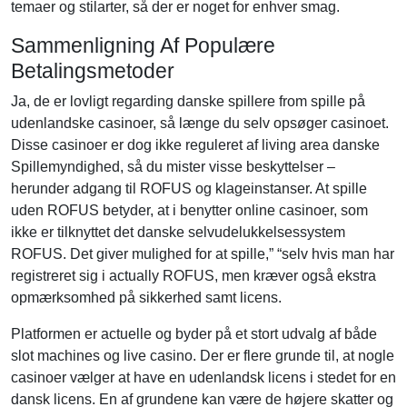
temaer og stilarter, så der er noget for enhver smag.
Sammenligning Af Populære
Betalingsmetoder
Ja, de er lovligt regarding danske spillere from spille på
udenlandske casinoer, så længe du selv opsøger casinoet.
Disse casinoer er dog ikke reguleret af living area danske
Spillemyndighed, så du mister visse beskyttelser –
herunder adgang til ROFUS og klageinstanser. At spille
uden ROFUS betyder, at i benytter online casinoer, som
ikke er tilknyttet det danske selvudelukkelsessystem
ROFUS. Det giver mulighed for at spille,” “selv hvis man har
registreret sig i actually ROFUS, men kræver også ekstra
opmærksomhed på sikkerhed samt licens.
Platformen er actuelle og byder på et stort udvalg af både
slot machines og live casino. Der er flere grunde til, at nogle
casinoer vælger at have en udenlandsk licens i stedet for en
dansk licens. En af grundene kan være de højere skatter og