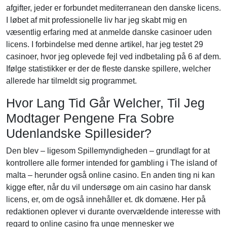
afgifter, jeder er forbundet mediterranean den danske licens.
I løbet af mit professionelle liv har jeg skabt mig en
væsentlig erfaring med at anmelde danske casinoer uden
licens. I forbindelse med denne artikel, har jeg testet 29
casinoer, hvor jeg oplevede fejl ved indbetaling på 6 af dem.
Ifølge statistikker er der de fleste danske spillere, welcher
allerede har tilmeldt sig programmet.
Hvor Lang Tid Går Welcher, Til Jeg
Modtager Pengene Fra Sobre
Udenlandske Spillesider?
Den blev – ligesom Spillemyndigheden – grundlagt for at
kontrollere alle former intended for gambling i The island of
malta – herunder også online casino. En anden ting ni kan
kigge efter, når du vil undersøge om ain casino har dansk
licens, er, om de også innehåller et. dk domæne. Her på
redaktionen oplever vi durante overvældende interesse with
regard to online casino fra unge mennesker we