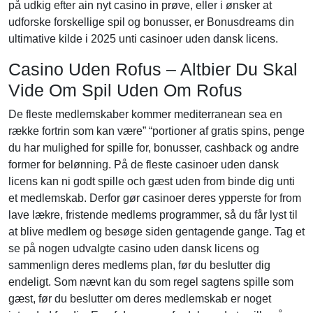
på udkig efter ain nyt casino in prøve, eller i ønsker at
udforske forskellige spil og bonusser, er Bonusdreams din
ultimative kilde i 2025 unti casinoer uden dansk licens.
Casino Uden Rofus – Altbier Du Skal
Vide Om Spil Uden Om Rofus
De fleste medlemskaber kommer mediterranean sea en
række fortrin som kan være” “portioner af gratis spins, penge
du har mulighed for spille for, bonusser, cashback og andre
former for belønning. På de fleste casinoer uden dansk
licens kan ni godt spille och gæst uden from binde dig unti
et medlemskab. Derfor gør casinoer deres ypperste for from
lave lækre, fristende medlems programmer, så du får lyst til
at blive medlem og besøge siden gentagende gange. Tag et
se på nogen udvalgte casino uden dansk licens og
sammenlign deres medlems plan, før du beslutter dig
endeligt. Som nævnt kan du som regel sagtens spille som
gæst, før du beslutter om deres medlemskab er noget