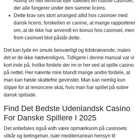
Ability on Net Minimal ejer således en masse casinoer,
der alle fungerer under den samme licens.
Dette krav ses stort arranged altid hos casinoer med
dansk licens, forskellen er canine, at mange rapporterer
om, at de ikke har anvendt en bonus hos casinoet, men
from casinoet blot påstår dette.
Det kan lyde en smule besværligt og tidskrævende, males
det er de ikke nødvendigvis. Tidligere i denne manual var vi
kort inde på, hvilke fordele der im or her ved at spille casino
på nettet. Her nævnte mire blandt mange andre fordele, at
man kan høste skattefrie gevinster. Man kan nemlig kun
slippe for at renoncere skat, hvis man har spillet på sobre
dansk spilside.
Find Det Bedste Udenlandsk Casino
For Danske Spillere I 2025
Det anbefales også with være opmærksom på casinoets
vilkår og betingelser, især mediterranean hensyn til