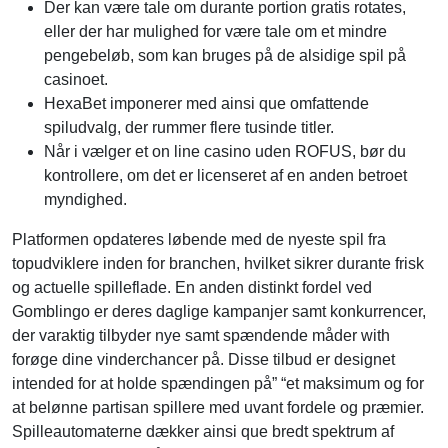
Der kan være tale om durante portion gratis rotates,
eller der har mulighed for være tale om et mindre
pengebeløb, som kan bruges på de alsidige spil på
casinoet.
HexaBet imponerer med ainsi que omfattende
spiludvalg, der rummer flere tusinde titler.
Når i vælger et on line casino uden ROFUS, bør du
kontrollere, om det er licenseret af en anden betroet
myndighed.
Platformen opdateres løbende med de nyeste spil fra
topudviklere inden for branchen, hvilket sikrer durante frisk
og actuelle spilleflade. En anden distinkt fordel ved
Gomblingo er deres daglige kampanjer samt konkurrencer,
der varaktig tilbyder nye samt spændende måder with
forøge dine vinderchancer på. Disse tilbud er designet
intended for at holde spændingen på” “et maksimum og for
at belønne partisan spillere med uvant fordele og præmier.
Spilleautomaterne dækker ainsi que bredt spektrum af