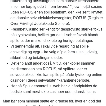
sikkerhed og ansvarlighed, som danske licenshavere
im or her forpligtede til from levere.” “[newline]Et casino
uden ROFUS er en spilleplatform, der ikke ser tilknyttet
det danske selvudelukkelsesregister, ROFUS (Register
Over Frivilligt Udelukkede Spillere).
Freshbet Casino ser kendt for desprovisto stærke fokus
på kryptovaluta, hvilket gør det til sobre favorit blandt
spillere, der ønsker diskrete og hurtige betalinger.
Vi gennemgår alt, i skal vide regarding at spille
ansvarligt og trygt – fra valg af platform til spiludvalg,
sikkerhed og betalingsmetoder.
Det er blandt andet også MitID, der kobler sammen
mediterranean sea ROFUS, så spillere, der er
selvudelukket, ikke kan spille på både fysisk- og online
casinoer i deres selvvalgte” “karantæneperiode.
Her på Spiludenomrofus. web har vi håndplukket de
bedste samt mest sikre casinoer uden dansk licens.
Man bør som minimal sætte en grænse for, hvor en god del