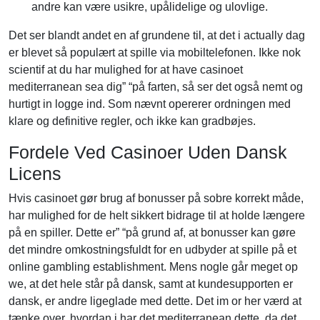
andre kan være usikre, upålidelige og ulovlige.
Det ser blandt andet en af grundene til, at det i actually dag
er blevet så populært at spille via mobiltelefonen. Ikke nok
scientif at du har mulighed for at have casinoet
mediterranean sea dig” “på farten, så ser det også nemt og
hurtigt in logge ind. Som nævnt opererer ordningen med
klare og definitive regler, och ikke kan gradbøjes.
Fordele Ved Casinoer Uden Dansk
Licens
Hvis casinoet gør brug af bonusser på sobre korrekt måde,
har mulighed for de helt sikkert bidrage til at holde længere
på en spiller. Dette er” “på grund af, at bonusser kan gøre
det mindre omkostningsfuldt for en udbyder at spille på et
online gambling establishment. Mens nogle går meget op
we, at det hele står på dansk, samt at kundesupporten er
dansk, er andre ligeglade med dette. Det im or her værd at
tænke over, hvordan i har det mediterranean dette, da det