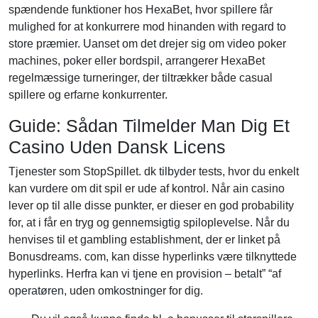
spændende funktioner hos HexaBet, hvor spillere får
mulighed for at konkurrere mod hinanden with regard to
store præmier. Uanset om det drejer sig om video poker
machines, poker eller bordspil, arrangerer HexaBet
regelmæssige turneringer, der tiltrækker både casual
spillere og erfarne konkurrenter.
Guide: Sådan Tilmelder Man Dig Et
Casino Uden Dansk Licens
Tjenester som StopSpillet. dk tilbyder tests, hvor du enkelt
kan vurdere om dit spil er ude af kontrol. Når ain casino
lever op til alle disse punkter, er dieser en god probability
for, at i får en tryg og gennemsigtig spiloplevelse. Når du
henvises til et gambling establishment, der er linket på
Bonusdreams. com, kan disse hyperlinks være tilknyttede
hyperlinks. Herfra kan vi tjene en provision – betalt” “af
operatøren, uden omkostninger for dig.