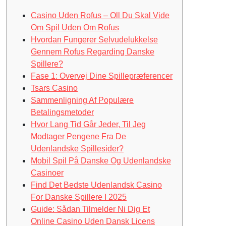
Casino Uden Rofus – Oll Du Skal Vide
Om Spil Uden Om Rofus
Hvordan Fungerer Selvudelukkelse
Gennem Rofus Regarding Danske
Spillere?
Fase 1: Overvej Dine Spillepræferencer
Tsars Casino
Sammenligning Af Populære
Betalingsmetoder
Hvor Lang Tid Går Jeder, Til Jeg
Modtager Pengene Fra De
Udenlandske Spillesider?
Mobil Spil På Danske Og Udenlandske
Casinoer
Find Det Bedste Udenlandsk Casino
For Danske Spillere I 2025
Guide: Sådan Tilmelder Ni Dig Et
Online Casino Uden Dansk Licens