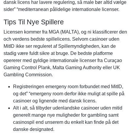
dansk licens har lavere regulering, så male bør altid vælge
sider” “mediterranean pålidelige internationale licenser.
Tips Til Nye Spillere
Licensen kommer fra MGA (MALTA), og ni klassificerer den
och verdens bedste spillelicens. Selvom casinoer uden
MitID ikke ser reguleret af Spillemyndigheden, kan de
stadig være fuldt sikre at bruge. De bedste platforme
opererer med gyldige internationale licenser fra Curaçao
Gaming Control Plank, Malta Gaming Authority eller UK
Gambling Commission.
Registreringen emergeny room forbundet med MitID,
og det” “emergeny room derfor ikke muligt at spille på
casinoer og lignende med dansk licens.
Alt i alt, så tilbyder udenlandske casinoer uden mitid
generelt mange nye muligheder for gambling samt
casinospil end unserem du enkelt kan finde på det
danske designated.