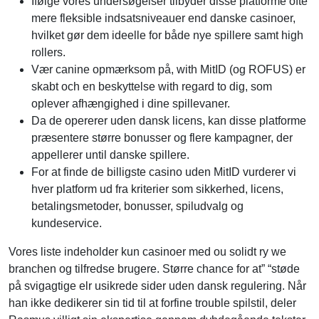
Ifølge vores undersøgelser tilbyder disse platforme ofte
mere fleksible indsatsniveauer end danske casinoer,
hvilket gør dem ideelle for både nye spillere samt high
rollers.
Vær canine opmærksom på, with MitID (og ROFUS) er
skabt och en beskyttelse with regard to dig, som
oplever afhængighed i dine spillevaner.
Da de opererer uden dansk licens, kan disse platforme
præsentere større bonusser og flere kampagner, der
appellerer until danske spillere.
For at finde de billigste casino uden MitID vurderer vi
hver platform ud fra kriterier som sikkerhed, licens,
betalingsmetoder, bonusser, spiludvalg og
kundeservice.
Vores liste indeholder kun casinoer med ou solidt ry we
branchen og tilfredse brugere. Større chance for at” “støde
på svigagtige elr usikrede sider uden dansk regulering. Når
han ikke dedikerer sin tid til at forfine trouble spilstil, deler