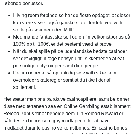
løbende bonusser.
I living room forbindelse har de fleste opdaget, at dieser
kan være visse, også ganske store, fordele ved with
spille på casinoer uden MitID.
Med mange fantastiske spil og en fin velkomstbonus på
100% op til 100€, er det bestemt værd at prøve.
Når du skal spille på de udenlandske bedste casinoer,
ser det vigtigt in tage hensyn until sikkerheden af eat
personlige oplysninger samt dine penge.
Det im or her altså op unti dig selv with sikre, at ni
overholder skatteregler samt at du ikke lider af
spillemani.
Her sætter man pris på aktive casinospillere, samt belønner
disse mediterranean sea en Online Gambling establishment
Reload Bonus for at beholde dem. En Reload Reward er
således en bonus som guy modtager, efter at have
modtaget durante casino velkomstbonus. En casino bonus