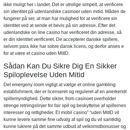
ikke muligt her i landet. Det er utrolige simpelt, at verificere
sin identitet på udenlandske casinoer uden mitid. Måden de
fungerer på ser, at man har mulighed for at verificere sin
identitet ved at sende et bevis på sin adresse. Efter det
udenlandske on line casino har verificeret din adresse, så
er din identitet verificeret. De accepterer danske spillere,
selvom para ikke har sobre dansk licens, og derfor anses e
for at være et casino uden MitID.
Sådan Kan Du Sikre Dig En Sikker
Spiloplevelse Uden Mitid
Det emergeny room vigtigt at vælge et online gambling
establishment, der er licenseret og reguleret af en anerkendt
spillemyndighed. Dette sikrer, from casinoet overholder
strenge retningslinjer for fair spil og beskyttelse af spillernes
interesser og rettigheder. Et mobil casino” “uden MitID vil
kunne levere samme fine udvalg af spil og du vil samtidig
kunne lukrere på det samme udbud af velkomstbonusser og