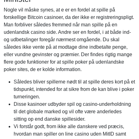
Nogle vil måske synes, at e er en fordel at spille på
forskellige Bitcoin casinoer, da der ikke er registreringspligt.
Man forbliver således fremmed når man spille på en
udenlandsk casino side. Andre ser en fordel, i at både ind-
og udbetalinger foregår nærmest omgående. Du skal
således ikke vente på at modtage dine indbetalte penge,
eller vundne gevinster og præmier. Der findes rigtig mange
flere gode funktioner for at spille poker på udenlandske
poker sites, de er kolde information.
Således bliver spillerne nødt til at spille deres kort på et
tidspunkt, intended for at sikre from de kan blive i poker
turneringen.
Disse kasinoer udbyder spil og casino-underholdning
til det globale marked og vil ofte være anderledes
sitting op end danske spillesider.
Vi forstår godt, from ikke alle danskere ved præcis,
hvordan man spiller on line casino uden MitID samt