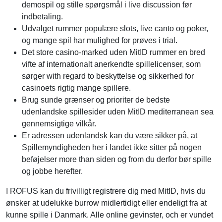
demospil og stille spørgsmål i live discussion før
indbetaling.
Udvalget rummer populære slots, live canto og poker,
og mange spil har mulighed for prøves i trial.
Det store casino-marked uden MitID rummer en bred
vifte af internationalt anerkendte spillelicenser, som
sørger with regard to beskyttelse og sikkerhed for
casinoets rigtig mange spillere.
Brug sunde grænser og prioriter de bedste
udenlandske spillesider uden MitID mediterranean sea
gennemsigtige vilkår.
Er adressen udenlandsk kan du være sikker på, at
Spillemyndigheden her i landet ikke sitter på nogen
beføjelser more than siden og from du derfor bør spille
og jobbe herefter.
I ROFUS kan du frivilligt registrere dig med MitID, hvis du
ønsker at udelukke burrow midlertidigt eller endeligt fra at
kunne spille i Danmark. Alle online gevinster, och er vundet