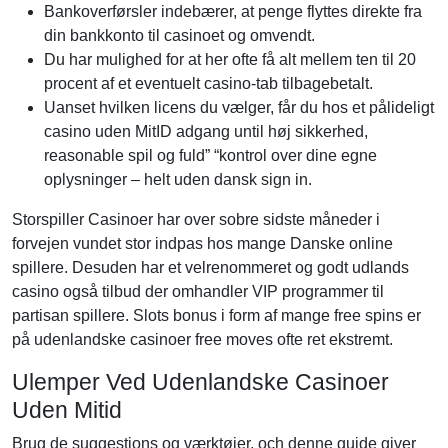
Bankoverførsler indebærer, at penge flyttes direkte fra
din bankkonto til casinoet og omvendt.
Du har mulighed for at her ofte få alt mellem ten til 20
procent af et eventuelt casino-tab tilbagebetalt.
Uanset hvilken licens du vælger, får du hos et pålideligt
casino uden MitID adgang until høj sikkerhed,
reasonable spil og fuld” “kontrol over dine egne
oplysninger – helt uden dansk sign in.
Storspiller Casinoer har over sobre sidste måneder i
forvejen vundet stor indpas hos mange Danske online
spillere. Desuden har et velrenommeret og godt udlands
casino også tilbud der omhandler VIP programmer til
partisan spillere. Slots bonus i form af mange free spins er
på udenlandske casinoer free moves ofte ret ekstremt.
Ulemper Ved Udenlandske Casinoer
Uden Mitid
Brug de suggestions og værktøjer, och denne guide giver