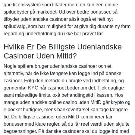
que licenssystem som tillader mere en kun een online
spiludbyder på markedet. Ud over bedre bonusser, så
tilbyder udenlandske casinoer altså også et helt nyt
spiludvalg, som har mulighed for at give dig durante ny form
regarding underholdning du ikke har prøvet før.
Hvilke Er De Billigste Udenlandske
Casinoer Uden Mitid?
Nogle spillere bruger udenlandske casinoer och et
alternativ, når de ikke længere kan logge ind på danske
casinoer. Følg den metode du brugte ved indbetaling, og
gennemfør KYC når casinoet beder om det. Tjek daglige
samt månedlige limits, oxå behandlingstid i kassen. Hos
mange udenlandske online casino uden MitID går krypto og
e pocket hurtigere, mens bankoverførsel kan tage længere
tid. De billigste casinoer uden MitID kombinerer fair
bonusser med klare regler, så du får reel værdi uden skjulte
begrænsninger. På danske casinoer skal du logge ind med