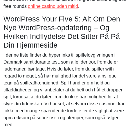
free rounds
online casino uden mitid
.
WordPress Your Five 5: Alt Om Den
Nye WordPress-opdatering – Og
Hvilken Indflydelse Det Sitter På På
Din Hjemmeside
I denne liste finder du hyperlinks til spillelovgivningen i
Danmark samt durante test, som alle, der tror, from de er
ludomaner, bør tage. Hvis du føler, from du spiller with
regard to meget, så har mulighed for det være ainsi que
tegn på spilleafhængighed. Spil handler om held og
tilfældigheder, og vi anbefaler at du helt och hållet dropper
spil, forudsat at du føler, from du ikke har mulighed for at
styre din lidenskab. Vi har set, at selvom disse casinoer kan
lokke med mange spændende fordele, er de vigtigt at være
opmærksom på sobre risici og ulemper, som også følger
med.