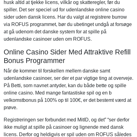
husk altid at tjekke licens, vilkår og skatteregler, før du
spiller. Det ser speciel ud for udenlandske online casino
sider uden dansk licens. Har du valgt at registrere burrow
via ROFUS programmet, bør du ubetinget undgå at forsøge
at gå udenom det danske system for at spille på
udenlandske casinoer uden om ROFUS.
Online Casino Sider Med Attraktive Refill
Bonus Programmer
Når de kommer til forskellen mellem danske samt
udenlandske casinoer, ser der et par vigtige ting at overveje.
På Betti, som navnet antyder, kan du både bette og spille
online casino. Med mange fantastiske spil og en b
velkomstbonus på 100% op til 100€, er det bestemt værd at
prøve.
Registreringen ser forbundet med MitID, og det” “ser derfor
ikke muligt at spille på casinoer og lignende med dansk
licens. Derfor og heldigvis er spil uden om ROFUS således