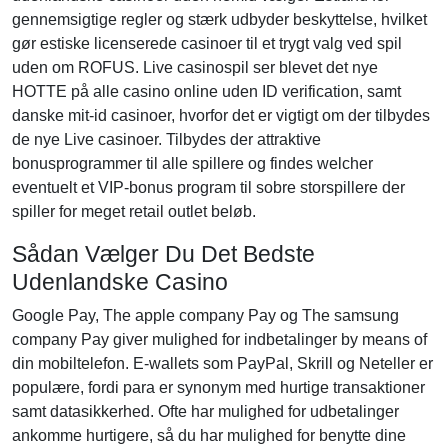
gennemsigtige regler og stærk udbyder beskyttelse, hvilket
gør estiske licenserede casinoer til et trygt valg ved spil
uden om ROFUS. Live casinospil ser blevet det nye
HOTTE på alle casino online uden ID verification, samt
danske mit-id casinoer, hvorfor det er vigtigt om der tilbydes
de nye Live casinoer. Tilbydes der attraktive
bonusprogrammer til alle spillere og findes welcher
eventuelt et VIP-bonus program til sobre storspillere der
spiller for meget retail outlet beløb.
Sådan Vælger Du Det Bedste
Udenlandske Casino
Google Pay, The apple company Pay og The samsung
company Pay giver mulighed for indbetalinger by means of
din mobiltelefon. E-wallets som PayPal, Skrill og Neteller er
populære, fordi para er synonym med hurtige transaktioner
samt datasikkerhed. Ofte har mulighed for udbetalinger
ankomme hurtigere, så du har mulighed for benytte dine