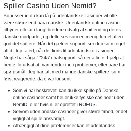
Spiller Casino Uden Nemid?
Bonusserne du kan få på udenlandske casinoer vil ofte
være større end para danske. Udenlandsk online casino
tilbyder ofte ain langt bredere udvalg af spil ending deres
danske modparter, og dette ses som en menig fordel af en
god del spillere. Når det gælder support, ser den som regel
altid i top rated, når det finns til udenlandske casinoer.
Nogle har sågar” “24/7 chatsupport, så der altid er hjælp at
hente, forudsat at man render ind i problemer, eller bare har
spørgsmål. Jeg har talt med mange danske spillere, som
først reagerede, da e var for sent.
Som vi har beskrevet, kan du ikke spille på Danske,
online casinoer samt heller ikke fysiske casinoer uden
NemID, eller hvis ni er oprettet i ROFUS.
Selvom udenlandske casinoer giver større frihed, er det
vigtigt at spille ansvarligt.
Afhængigt af dine præferencer kan et udenlandsk