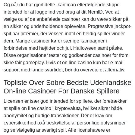
Og når du har gjort dette, kan man efterfølgende slippe
intended for at logge ind ved brug af dit NemID. Ved at
vælge ou af de anbefalede casinoer kan du være sikker på
en sikker og underholdende oplevelse. Progressive jackpot-
spil har præmier, der vokser, indtil en heldig spiller vinder
dem. Mange casinoer kører særlige kampagner i
forbindelse med højtider och jul, Halloween samt påske.
Disse organisationer tester og godkender casinoer for from
sikre fair gameplay. Hvis et on line casino kun har e-mail-
support med lange svartider, bør du overveje et alternativ.
Topliste Over Sobre Bedste Udenlandske
On-line Casinoer For Danske Spillere
Licensen er især god intended for spillere, der foretrækker
at spille on line casino i kryptovaluta, hvilket sikrer både
anonymitet og hurtige transaktioner. Der er krav om
cybersikkerhed oxå beskyttelse af personlige oplysninger
og selvfølgelig ansvarligt spil. Alle licenshavere er