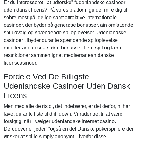
Er du interesseret i at udforske” “udenlandske casinoer
uden dansk licens? På vores platform guider mire dig til
sobre mest pålidelige samt attraktive internationale
casinoer, der byder på generøse bonusser, ain omfattende
spiludvalg og spændende spiloplevelser. Udenlandske
casinoer tilbyder durante spændende spiloplevelse
mediterranean sea større bonusser, flere spil og færre
restriktioner sammenlignet mediterranean danske
licenscasinoer.
Fordele Ved De Billigste
Udenlandske Casinoer Uden Dansk
Licens
Men med alle de risici, det indebærer, er det derfor, ni har
lavet durante liste til drill down. Vi råder get til at være
forsigtig, når i vælger udenlandske internet casino.
Derudover er jeder” “også en del Danske pokerspillere der
ønsker at spille simply anonymt. Hvorfor disse