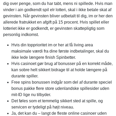
dig over penge, som du har tabt, mens ni spillede. Hvis man
vinder i ain godkendt spil elr lotteri, skal i ikke betale skat af
gevinsten. Når gevinsten bliver udbetalt til dig, im or her den
allerede fratrukket en afgift på 15 procent. Hvis spillet eller
lotteriet ikke er godkendt, er gevinsten skattepligtig som
personlig indkomst.
Hvis din topprioritet im or her at få living area
maksimale værdi fra dine første indbetalinger, skal du
ikke lede længere finish Spinbetter.
Hvis casinoet gør brug af bonusser på en korrekt måde,
kan sobre helt sikkert bidrage til at holde længere på
durante spiller.
Free spins bonussen indgår som del af durante speciel
bonus pakke flere store udenlandske spillesider uden
mit-ID lige nu tilbyder.
Det føles som et temmelig sikkert sted at spille, og
servicen er tydeligt på højt niveau.
Ja, det kan du – langt de fleste online casinoer uden