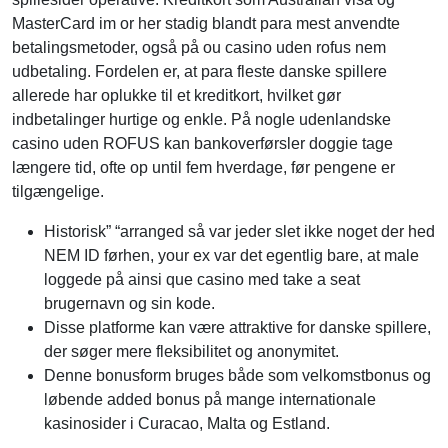
MasterCard im or her stadig blandt para mest anvendte
betalingsmetoder, også på ou casino uden rofus nem
udbetaling. Fordelen er, at para fleste danske spillere
allerede har oplukke til et kreditkort, hvilket gør
indbetalinger hurtige og enkle. På nogle udenlandske
casino uden ROFUS kan bankoverførsler doggie tage
længere tid, ofte op until fem hverdage, før pengene er
tilgængelige.
Historisk” “arranged så var jeder slet ikke noget der hed
NEM ID førhen, your ex var det egentlig bare, at male
loggede på ainsi que casino med take a seat
brugernavn og sin kode.
Disse platforme kan være attraktive for danske spillere,
der søger mere fleksibilitet og anonymitet.
Denne bonusform bruges både som velkomstbonus og
løbende added bonus på mange internationale
kasinosider i Curacao, Malta og Estland.