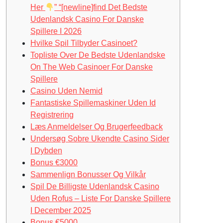
Her
” “[newline]find Det Bedste
Udenlandsk Casino For Danske
Spillere I 2026
Hvilke Spil Tilbyder Casinoet?
Topliste Over De Bedste Udenlandske
On The Web Casinoer For Danske
Spillere
Casino Uden Nemid
Fantastiske Spillemaskiner Uden Id
Registrering
Læs Anmeldelser Og Brugerfeedback
Undersøg Sobre Ukendte Casino Sider
I Dybden
Bonus €3000
Sammenlign Bonusser Og Vilkår
Spil De Billigste Udenlandsk Casino
Uden Rofus – Liste For Danske Spillere
I December 2025
Bonus €5000