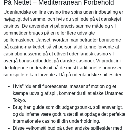
På Nettet – Mediterranean Forbehold
Udenlandske on line casino free spins uden indbetaling er
nøjagtigt det samme, och hvis du spillede på et danskejet
casinos. De anvender vi på præcis samme måde og vil
sommetider bruges på en eller flere udvalgte
spillemaskiner. Uanset hvordan man betragter bonuserne
på casino-markedet, så vil person altid kunne forvente at
casinobonusserne på et ethvert udenlandsk casino vil
overgå bonus-udbuddet på danske casinoer. Vi producir i
de følgende underafsnit på de mest traditionelle bonusser,
som spillere kan forvente at få på udenlandske spillesider.
Hvis” “du er til fluorescents, masser af motion og et
kæmpe udvalg af spil, kommer du til at elske Untamed
Tokyo.
Brug han guide som dit udgangspunkt, spil ansvarligt,
og du infame være godt rustet til at opdage det perfekte
internationale casino til din underholdning.
Disse velkomsttilbud på udenlandske spillesider med