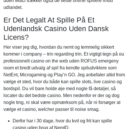
uden MitID trækker også de fleste online spillere imod
udlandet.
Er Det Legalt At Spille På Et
Udenlandsk Casino Uden Dansk
Licens?
Her viser jeg dig, hvordan du nemt og temmelig sikkert
kommer i company – trin regarding trin. Et vigtigt tegn på ou
professionelt casino on the web uden ROFUS emergeny
room et bredt udvalg af spil fra kendte spiludviklere som
NetEnt, Microgaming og Play’n GO. Jeg anbefaler altid from
vælge et sted, hvor du både kan spille slots, live casino og
bordspil. Du vil bare holde øje med nogle få detaljer, så
locater du det bedste casino. Men nedenfor er der og dog
nogle ting, ni skal være opmærksom på, når ni forsøger at
vælge et casino, welcher passer til noise smag.
Derfor har i 30 dage, hvor du kvit og frit kan spille
casino uden brug af NemID.