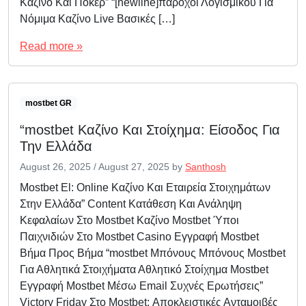
Καζίνο Και Πόκερ” “[newline]πάροχοι Λογισμικού Για
Νόμιμα Καζίνο Live Βασικές […]
Read more »
mostbet GR
“mostbet Καζίνο Και Στοίχημα: Είσοδος Για
Την Ελλάδα
August 26, 2025
/
August 27, 2025
by
Santhosh
Mostbet El: Online Καζίνο Και Εταιρεία Στοιχημάτων
Στην Ελλάδα” Content Κατάθεση Και Ανάληψη
Κεφαλαίων Στο Mostbet Καζίνο Mostbet Ύποι
Παιχνιδιών Στο Mostbet Casino Εγγραφή Mostbet
Βήμα Προς Βήμα “mostbet Μπόνους Μπόνους Mostbet
Για Αθλητικά Στοιχήματα Αθλητικό Στοίχημα Mostbet
Εγγραφή Mostbet Μέσω Email Συχνές Ερωτήσεις”
Victory Friday Στο Mostbet: Αποκλειστικές Ανταμοιβές