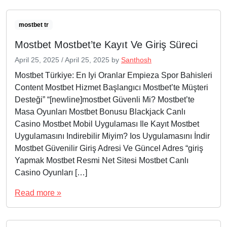
mostbet tr
Mostbet Mostbet’te Kayıt Ve Giriş Süreci
April 25, 2025
/
April 25, 2025
by
Santhosh
Mostbet Türkiye: En Iyi Oranlar Empieza Spor Bahisleri
Content Mostbet Hizmet Başlangıcı Mostbet’te Müşteri
Desteği” “[newline]mostbet Güvenli Mi? Mostbet’te
Masa Oyunları Mostbet Bonusu Blackjack Canlı
Casino Mostbet Mobil Uygulaması Ile Kayıt Mostbet
Uygulamasını Indirebilir Miyim? Ios Uygulamasını İndir
Mostbet Güvenilir Giriş Adresi Ve Güncel Adres “giriş
Yapmak Mostbet Resmi Net Sitesi Mostbet Canlı
Casino Oyunları […]
Read more »