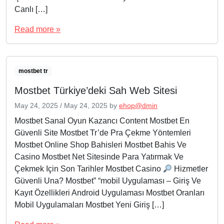
Canlı […]
Read more »
mostbet tr
Mostbet Türkiye’deki Sah Web Sitesi
May 24, 2025
/
May 24, 2025
by
ehop@dmin
Mostbet Sanal Oyun Kazancı Content Mostbet En
Güvenli Site Mostbet Tr’de Pra Çekme Yöntemleri
Mostbet Online Shop Bahisleri Mostbet Bahis Ve
Casino Mostbet Net Sitesinde Para Yatırmak Ve
Çekmek Için Son Tarihler Mostbet Casino
Hizmetler
Güvenli Una? Mostbet” “mobil Uygulaması – Giriş Ve
Kayıt Özellikleri Android Uygulaması Mostbet Oranları
Mobil Uygulamaları Mostbet Yeni Giriş […]