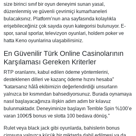
size birinci sınıf bir oyun deneyimi sunan yasal,
düzenlenmiş ve güvenli çevrimiçi kumarhaneleri
bulacaksınız. Platform’nun ana sayfasında kolaylıkla
erişebileceğiniz çok sayıda oyun kategorisi bulunuyor. E-
spor, sanal sporlar, televizyon oyunlari, holdem poker ve
hatta Keno oyunlarina ulaşabilirsiniz.
En Güvenilir Türk Online Casinolarının
Karşılaması Gereken Kriterler
RTP oranlarını, kabul edilen ödeme yöntemlerini,
desteklenen dilleri ve kazanç ödeme hızını hesaba”
“katarsanız hâlâ ekibimizin değerlendirdiği unsurların
yalnızca bir kısmından bahsediyorsunuz. Burada oynamaya
nasıl başlayacağınıza ilişkin adım adım bir kılavuz
bulunmaktadır. Deneyiminize başlayın Terrible Spin %100’e
varan 100€/$ bonus ve slotta 100 bedava dönüş.”
Rulet veya black jack gibi oyunlarda, bahislerin bonus
cirosuna yalnızca küçük bir miktarda dahil edilmesi ya da