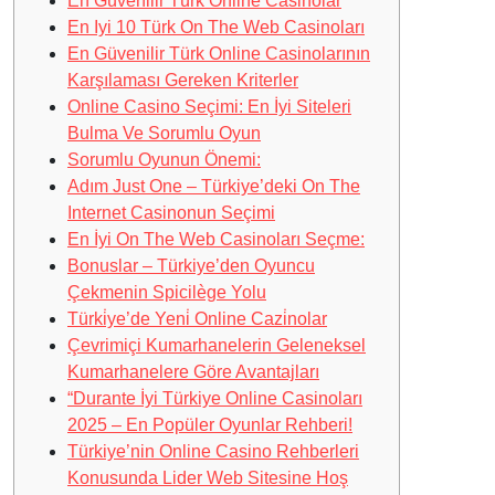
En Güvenilir Türk Online Casinolar
En Iyi 10 Türk On The Web Casinoları
En Güvenilir Türk Online Casinolarının
Karşılaması Gereken Kriterler
Online Casino Seçimi: En İyi Siteleri
Bulma Ve Sorumlu Oyun
Sorumlu Oyunun Önemi:
Adım Just One – Türkiye’deki On The
Internet Casinonun Seçimi
En İyi On The Web Casinoları Seçme:
Bonuslar – Türkiye’den Oyuncu
Çekmenin Spicilège Yolu
Türki̇ye’de Yeni̇ Online Cazi̇nolar
Çevrimiçi Kumarhanelerin Geleneksel
Kumarhanelere Göre Avantajları
“Durante İyi Türkiye Online Casinoları
2025 – En Popüler Oyunlar Rehberi!
Türkiye’nin Online Casino Rehberleri
Konusunda Lider Web Sitesine Hoş