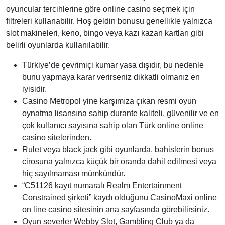
oyuncular tercihlerine göre online casino seçmek için
filtreleri kullanabilir. Hoş geldin bonusu genellikle yalnızca
slot makineleri, keno, bingo veya kazı kazan kartları gibi
belirli oyunlarda kullanılabilir.
Türkiye’de çevrimiçi kumar yasa dışıdır, bu nedenle
bunu yapmaya karar verirseniz dikkatli olmanız en
iyisidir.
Casino Metropol yine karşımıza çıkan resmi oyun
oynatma lisansına sahip durante kaliteli, güvenilir ve en
çok kullanıcı sayısına sahip olan Türk online online
casino sitelerinden.
Rulet veya black jack gibi oyunlarda, bahislerin bonus
cirosuna yalnızca küçük bir oranda dahil edilmesi veya
hiç sayılmaması mümkündür.
“C51126 kayıt numaralı Realm Entertainment
Constrained şirketi” kaydı olduğunu CasinoMaxi online
on line casino sitesinin ana sayfasında görebilirsiniz.
Oyun severler Webby Slot, Gambling Club ya da