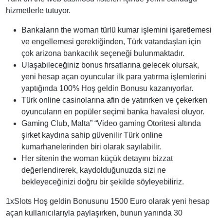
hizmetlerle tutuyor.
Bankaların the woman türlü kumar işlemini işaretlemesi
ve engellemesi gerektiğinden, Türk vatandaşları için
çok arizona bankacılık seçeneği bulunmaktadır.
Ulaşabileceğiniz bonus fırsatlarına gelecek olursak,
yeni hesap açan oyuncular ilk para yatırma işlemlerini
yaptığında 100% Hoş geldin Bonusu kazanıyorlar.
Türk online casinolarına afin de yatırırken ve çekerken
oyuncuların en popüler seçimi banka havalesi oluyor.
Gaming Club, Malta” “Video gaming Otoritesi altında
şirket kaydına sahip güvenilir Türk online
kumarhanelerinden biri olarak sayılabilir.
Her sitenin the woman küçük detayını bizzat
değerlendirerek, kaydolduğunuzda sizi ne
bekleyeceğinizi doğru bir şekilde söyleyebiliriz.
1xSlots Hoş geldin Bonusunu 1500 Euro olarak yeni hesap
açan kullanıcılarıyla paylaşırken, bunun yanında 30