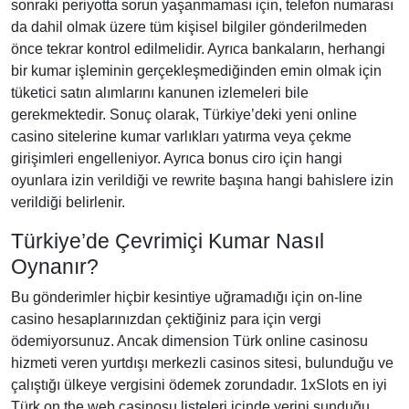
sonraki periyotta sorun yaşanmaması için, telefon numarası
da dahil olmak üzere tüm kişisel bilgiler gönderilmeden
önce tekrar kontrol edilmelidir. Ayrıca bankaların, herhangi
bir kumar işleminin gerçekleşmediğinden emin olmak için
tüketici satın alımlarını kanunen izlemeleri bile
gerekmektedir. Sonuç olarak, Türkiye’deki yeni online
casino sitelerine kumar varlıkları yatırma veya çekme
girişimleri engelleniyor. Ayrıca bonus ciro için hangi
oyunlara izin verildiği ve rewrite başına hangi bahislere izin
verildiği belirlenir.
Türkiye’de Çevrimiçi Kumar Nasıl
Oynanır?
Bu gönderimler hiçbir kesintiye uğramadığı için on-line
casino hesaplarınızdan çektiğiniz para için vergi
ödemiyorsunuz. Ancak dimension Türk online casinosu
hizmeti veren yurtdışı merkezli casinos sitesi, bulunduğu ve
çalıştığı ülkeye vergisini ödemek zorundadır. 1xSlots en iyi
Türk on the web casinosu listeleri içinde yerini sunduğu