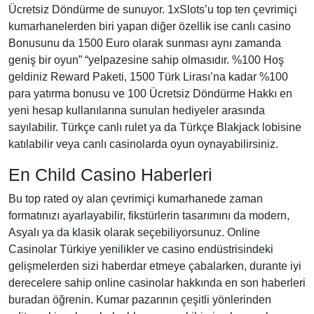
Ücretsiz Döndürme de sunuyor. 1xSlots’u top ten çevrimiçi
kumarhanelerden biri yapan diğer özellik ise canlı casino
Bonusunu da 1500 Euro olarak sunması aynı zamanda
geniş bir oyun” “yelpazesine sahip olmasıdır. %100 Hoş
geldiniz Reward Paketi, 1500 Türk Lirası’na kadar %100
para yatırma bonusu ve 100 Ücretsiz Döndürme Hakkı en
yeni hesap kullanılarına sunulan hediyeler arasında
sayılabilir. Türkçe canlı rulet ya da Türkçe Blakjack lobisine
katılabilir veya canlı casinolarda oyun oynayabilirsiniz.
En Child Casino Haberleri
Bu top rated oy alan çevrimiçi kumarhanede zaman
formatınızı ayarlayabilir, fikstürlerin tasarımını da modern,
Asyalı ya da klasik olarak seçebiliyorsunuz. Online
Casinolar Türkiye yenilikler ve casino endüstrisindeki
gelişmelerden sizi haberdar etmeye çabalarken, durante iyi
derecelere sahip online casinolar hakkında en son haberleri
buradan öğrenin. Kumar pazarının çeşitli yönlerinden