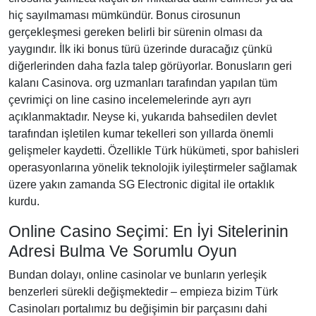
hiç sayılmaması mümkündür. Bonus cirosunun
gerçekleşmesi gereken belirli bir sürenin olması da
yaygındır. İlk iki bonus türü üzerinde duracağız çünkü
diğerlerinden daha fazla talep görüyorlar. Bonusların geri
kalanı Casinova. org uzmanları tarafından yapılan tüm
çevrimiçi on line casino incelemelerinde ayrı ayrı
açıklanmaktadır. Neyse ki, yukarıda bahsedilen devlet
tarafından işletilen kumar tekelleri son yıllarda önemli
gelişmeler kaydetti. Özellikle Türk hükümeti, spor bahisleri
operasyonlarına yönelik teknolojik iyileştirmeler sağlamak
üzere yakın zamanda SG Electronic digital ile ortaklık
kurdu.
Online Casino Seçimi: En İyi Sitelerinin
Adresi Bulma Ve Sorumlu Oyun
Bundan dolayı, online casinolar ve bunların yerleşik
benzerleri sürekli değişmektedir – empieza bizim Türk
Casinoları portalımız bu değişimin bir parçasını dahi