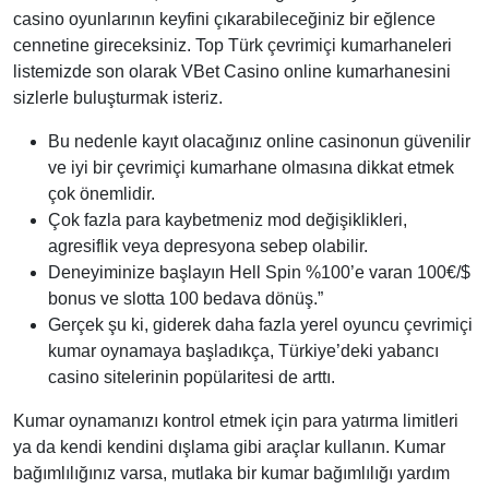
casino oyunlarının keyfini çıkarabileceğiniz bir eğlence
cennetine gireceksiniz. Top Türk çevrimiçi kumarhaneleri
listemizde son olarak VBet Casino online kumarhanesini
sizlerle buluşturmak isteriz.
Bu nedenle kayıt olacağınız online casinonun güvenilir
ve iyi bir çevrimiçi kumarhane olmasına dikkat etmek
çok önemlidir.
Çok fazla para kaybetmeniz mod değişiklikleri,
agresiflik veya depresyona sebep olabilir.
Deneyiminize başlayın Hell Spin %100’e varan 100€/$
bonus ve slotta 100 bedava dönüş.”
Gerçek şu ki, giderek daha fazla yerel oyuncu çevrimiçi
kumar oynamaya başladıkça, Türkiye’deki yabancı
casino sitelerinin popülaritesi de arttı.
Kumar oynamanızı kontrol etmek için para yatırma limitleri
ya da kendi kendini dışlama gibi araçlar kullanın. Kumar
bağımlılığınız varsa, mutlaka bir kumar bağımlılığı yardım