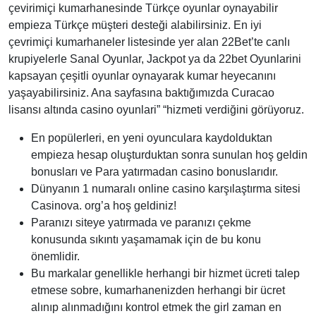
çevirimiçi kumarhanesinde Türkçe oyunlar oynayabilir
empieza Türkçe müşteri desteği alabilirsiniz. En iyi
çevrimiçi kumarhaneler listesinde yer alan 22Bet’te canlı
krupiyelerle Sanal Oyunlar, Jackpot ya da 22bet Oyunlarini
kapsayan çeşitli oyunlar oynayarak kumar heyecanını
yaşayabilirsiniz. Ana sayfasına baktığımızda Curacao
lisansı altında casino oyunlari” “hizmeti verdiğini görüyoruz.
En popülerleri, en yeni oyunculara kaydolduktan
empieza hesap oluşturduktan sonra sunulan hoş geldin
bonusları ve Para yatırmadan casino bonuslarıdır.
Dünyanın 1 numaralı online casino karşılaştırma sitesi
Casinova. org’a hoş geldiniz!
Paranızı siteye yatırmada ve paranızı çekme
konusunda sıkıntı yaşamamak için de bu konu
önemlidir.
Bu markalar genellikle herhangi bir hizmet ücreti talep
etmese sobre, kumarhanenizden herhangi bir ücret
alınıp alınmadığını kontrol etmek the girl zaman en