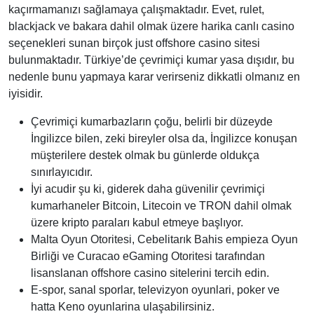
kaçırmamanızı sağlamaya çalışmaktadır. Evet, rulet,
blackjack ve bakara dahil olmak üzere harika canlı casino
seçenekleri sunan birçok just offshore casino sitesi
bulunmaktadır. Türkiye’de çevrimiçi kumar yasa dışıdır, bu
nedenle bunu yapmaya karar verirseniz dikkatli olmanız en
iyisidir.
Çevrimiçi kumarbazların çoğu, belirli bir düzeyde
İngilizce bilen, zeki bireyler olsa da, İngilizce konuşan
müşterilere destek olmak bu günlerde oldukça
sınırlayıcıdır.
İyi acudir şu ki, giderek daha güvenilir çevrimiçi
kumarhaneler Bitcoin, Litecoin ve TRON dahil olmak
üzere kripto paraları kabul etmeye başlıyor.
Malta Oyun Otoritesi, Cebelitarık Bahis empieza Oyun
Birliği ve Curacao eGaming Otoritesi tarafından
lisanslanan offshore casino sitelerini tercih edin.
E-spor, sanal sporlar, televizyon oyunlari, poker ve
hatta Keno oyunlarina ulaşabilirsiniz.