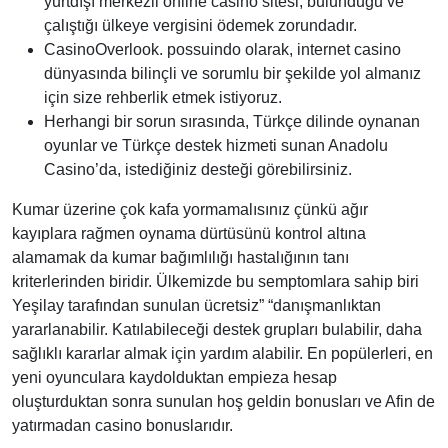
yurtdışı merkezli online casino sitesi, bulunduğu ve
çalıştığı ülkeye vergisini ödemek zorundadır.
CasinoOverlook. possuindo olarak, internet casino
dünyasında bilinçli ve sorumlu bir şekilde yol almanız
için size rehberlik etmek istiyoruz.
Herhangi bir sorun sırasında, Türkçe dilinde oynanan
oyunlar ve Türkçe destek hizmeti sunan Anadolu
Casino’da, istediğiniz desteği görebilirsiniz.
Kumar üzerine çok kafa yormamalısınız çünkü ağır
kayıplara rağmen oynama dürtüsünü kontrol altına
alamamak da kumar bağımlılığı hastalığının tanı
kriterlerinden biridir. Ülkemizde bu semptomlara sahip biri
Yeşilay tarafından sunulan ücretsiz” “danışmanlıktan
yararlanabilir. Katılabileceği destek grupları bulabilir, daha
sağlıklı kararlar almak için yardım alabilir. En popülerleri, en
yeni oyunculara kaydolduktan empieza hesap
oluşturduktan sonra sunulan hoş geldin bonusları ve Afin de
yatırmadan casino bonuslarıdır.