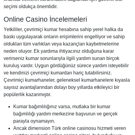
seçimi oldukça önemlidir.
Online Casino İncelemeleri
Yetkililer, çevrimiçi kumar hesabına sahip yerel halka da
baskı uygulayarak onların erişimlerini engelliyor ve sahip
oldukları tüm varlıkları veya kazançları kaybetmelerine
neden oluyor. Ek yardıma ihtiyacınız olduğuna karar
verirseniz kumar sorunlarıyla ilgili yardım sunan birçok
kuruluş vardır. Uygun gördüğünüz sürece yardım isteyebilir
ve kendinizi çevrimiçi kumardan hariç tutabilirsiniz.
Çevrimiçi kumarhaneler, geleneksel kumarhanelere kıyasla
sayısız avantajlarından dolayı boy yıllarda etkileyici bir
popülerlik kazanmıştır.
Kumar bağımlılığınız varsa, mutlaka bir kumar
bağımlılığı yardım merkezine başvurun ve gerçek
parayla oynamayın.
Ancak dimension Türk online casinosu hizmeti veren