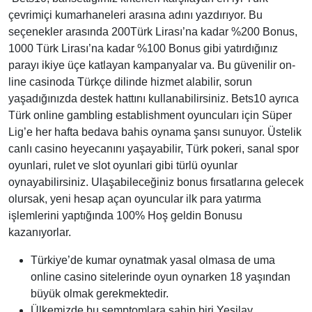
çevrimiçi kumarhaneleri arasına adını yazdırıyor. Bu
seçenekler arasında 200Türk Lirası’na kadar %200 Bonus,
1000 Türk Lirası’na kadar %100 Bonus gibi yatırdığınız
parayı ikiye üçe katlayan kampanyalar va. Bu güvenilir on-
line casinoda Türkçe dilinde hizmet alabilir, sorun
yaşadığınızda destek hattını kullanabilirsiniz. Bets10 ayrıca
Türk online gambling establishment oyuncuları için Süper
Lig’e her hafta bedava bahis oynama şansı sunuyor. Üstelik
canlı casino heyecanını yaşayabilir, Türk pokeri, sanal spor
oyunlari, rulet ve slot oyunlari gibi türlü oyunlar
oynayabilirsiniz. Ulaşabileceğiniz bonus fırsatlarına gelecek
olursak, yeni hesap açan oyuncular ilk para yatırma
işlemlerini yaptığında 100% Hoş geldin Bonusu
kazanıyorlar.
Türkiye’de kumar oynatmak yasal olmasa de uma
online casino sitelerinde oyun oynarken 18 yaşından
büyük olmak gerekmektedir.
Ülkemizde bu semptomlara sahip biri Yeşilay