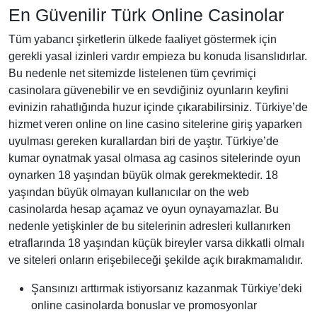
En Güvenilir Türk Online Casinolar
Tüm yabancı şirketlerin ülkede faaliyet göstermek için
gerekli yasal izinleri vardır empieza bu konuda lisanslıdırlar.
Bu nedenle net sitemizde listelenen tüm çevrimiçi
casinolara güvenebilir ve en sevdiğiniz oyunların keyfini
evinizin rahatlığında huzur içinde çıkarabilirsiniz. Türkiye’de
hizmet veren online on line casino sitelerine giriş yaparken
uyulması gereken kurallardan biri de yaştır. Türkiye’de
kumar oynatmak yasal olmasa ag casinos sitelerinde oyun
oynarken 18 yaşından büyük olmak gerekmektedir. 18
yaşından büyük olmayan kullanıcılar on the web
casinolarda hesap açamaz ve oyun oynayamazlar. Bu
nedenle yetişkinler de bu sitelerinin adresleri kullanırken
etraflarında 18 yaşından küçük bireyler varsa dikkatli olmalı
ve siteleri onların erişebileceği şekilde açık bırakmamalıdır.
Şansınızı arttırmak istiyorsanız kazanmak Türkiye’deki
online casinolarda bonuslar ve promosyonlar