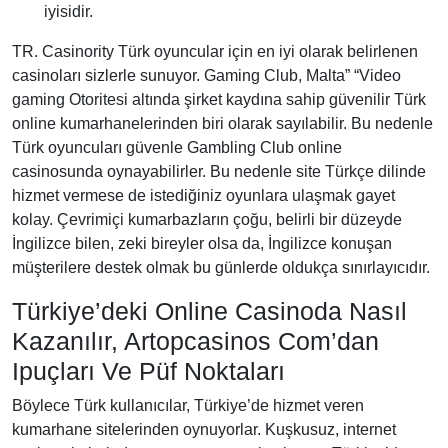
iyisidir.
TR. Casinority Türk oyuncular için en iyi olarak belirlenen
casinoları sizlerle sunuyor. Gaming Club, Malta” “Video
gaming Otoritesi altında şirket kaydına sahip güvenilir Türk
online kumarhanelerinden biri olarak sayılabilir. Bu nedenle
Türk oyuncuları güvenle Gambling Club online
casinosunda oynayabilirler. Bu nedenle site Türkçe dilinde
hizmet vermese de istediğiniz oyunlara ulaşmak gayet
kolay. Çevrimiçi kumarbazların çoğu, belirli bir düzeyde
İngilizce bilen, zeki bireyler olsa da, İngilizce konuşan
müşterilere destek olmak bu günlerde oldukça sınırlayıcıdır.
Türkiye’deki Online Casinoda Nasıl
Kazanılır, Artopcasinos Com’dan
Ipuçları Ve Püf Noktaları
Böylece Türk kullanıcılar, Türkiye’de hizmet veren
kumarhane sitelerinden oynuyorlar. Kuşkusuz, internet