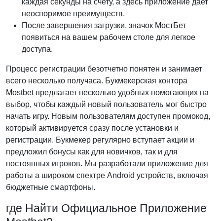
каждая секунды на счету, а здесь приложение дает
неоспоримое преимуществ.
После завершения загрузки, значок МостБет
появиться на вашем рабочем столе для легкое
доступа.
Процесс регистрации безотчетно понятен и занимает
всего несколько получаса. Букмекерская контора
Mostbet предлагает несколько удобных помогающих на
выбор, чтобы каждый новый пользователь мог быстро
начать игру. Новым пользователям доступен промокод,
который активируется сразу после установки и
регистрации. Букмекер регулярно вступает акции и
предложил бонусы как для новичков, так и для
постоянных игроков. Мы разработали приложение для
работы а широком спектре Android устройств, включая
бюджетные смартфоны.
где Найти Официальное Приложение