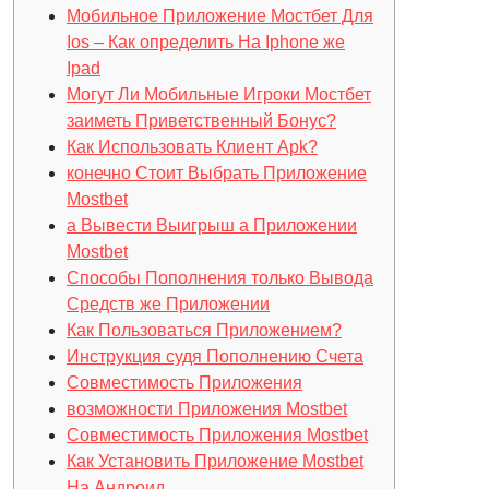
Мобильное Приложение Мостбет Для
Ios – Как определить На Iphone же
Ipad
Могут Ли Мобильные Игроки Мостбет
заиметь Приветственный Бонус?
Как Использовать Клиент Apk?
конечно Стоит Выбрать Приложение
Mostbet
а Вывести Выигрыш а Приложении
Mostbet
Способы Пополнения только Вывода
Средств же Приложении
Как Пользоваться Приложением?
Инструкция судя Пополнению Счета
Совместимость Приложения
возможности Приложения Mostbet
Совместимость Приложения Mostbet
Как Установить Приложение Mostbet
На Андроид