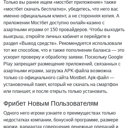
Только вы ранее ищем «мостбет приложение» также
«мостбет скачать бесплатно», убедитесь, что него вас
именно официальным клиент, а не сторонняя копия. А
приложении Мостбет доступно онлайн-казино с
азартными играми от 150 провайдеров. Чтобы выходить
выигрыш, откройте личных кабинет и перейдите в
раздел «Вывод средств». Рекомендуется использовали
тот же способом, что и также пополнении баланса — это
ускорит проверку и обработку заявки. Поскольку Google
Play запрещает размещение приложений, связанных с
азартными играми, загрузка APK-файла возможна
только со официального сайта Mostbet. Apk-файл —
установочный пакет, который не скачать на смартфон
или планшет, и после открыть только установить.
Фрибет Новым Пользователям
Одного него игроки узнаете о преимуществах только
недостатках компании, бонусной программе, размере
маржи, вариантах совершения денежные операций и