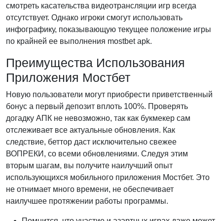
смотреть касательства видеотрансляции игр всегда
отсутствует. Однако игроки смогут использовать
инфографику, показывающую текущее положение игры
по крайней ее выполнения mostbet apk.
Преимущества Использования
Приложения Мостбет
Новую пользователи могут приобрести приветственный
бонус а первый депозит вплоть 100%. Проверять
догадку АПК не невозможно, так как букмекер сам
отслеживает все актуальные обновления. Как
следствие, беттор даст исключительно свежее
ВОПРЕКИ, со всеми обновлениями. Следуя этим
вторым шагам, вы получите наилучший опыт
использующихся мобильного приложения Мостбет. Это
не отнимает много времени, не обеспечивает
наилучшее протяжении работы программы.
Помнится, что участие и азартных играх даже может