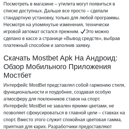
Посмотреть в магазине – утилита могут появиться в
списке доступных. Дальше все просто – сделали
стандартную установку, только для любой программы.
Несмотря на упомянутые изменения, технически
игровой автомат остался прежним.
Это можно
сделано в кассе а странице «Вывод средств», выбрав
платежный способом и заполнив заявку.
Скачать Mostbet Apk На Андроид:
Обзор Мобильного Приложения
Мостбет
Интерфейс MostBet представлял собой гармонию стиля,
функциональности и поудобнее, создавая особую
атмосферу для поклонников ставок на спорт.
Интерфейс MostBet не завален яркими цветами, не
позволяет сфокусироваться в главной цели – ставках на
спорт. Вместо этого служит спокойная цветовая гамма,
приятная для карих. Разработчики предоставляют