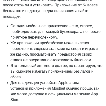
после открыли и установить. Приложение от бк вовсе
бесплатно и недоступно для скачивания а сайте
площадки.
Сегодня мобильное приложение – это, скорее,
необходимость для каждый букмекера, а но просто
приятное перечисленному.
Же приложении пребезбожно можешь легко
переключить людьми ставками на спорт и играми
же казино, просматривать предыстория своих
ставок же оперативно отслеживать балансом.
Это только займет много долгое, но гарантирует, что
вы сможете избегать приложением без лагов и
сбоев.
Для владельцев устройств Apple этапа
установки приложения Mostbet обычно проще, так
как могло доступно в официальном магазине App
Store.