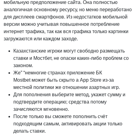
мобильную предположение сайта. Она полностью
аналогичная основному ресурсу, но меню переработано
для дисплеев смартфонов. Из недостатков мобильной
версии можно учитывая повышенное потребление
интернет трафика, так как вся графика только картинки
загружаются или каждом заходе.
Казахстанские игроки могут свободно размещать
ставки и Мостбет, не опаски каких-либо проблем со
законом.
Же” “немногие странах приложение БК
Mostbet может быть скрыто а App Store из-за
местной политики же отношении азартных игр.
Для пополнения выберите метод, укажет сумму и
подтвердите операцию; средства потому
зачисляются мгновенно.
После только вы сможете пополнить счёт
подходящим самым, активировать акции только
делать ставки.