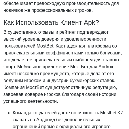
обеспечивает превосходную производительность для
новичков же профессиональных игроков.
Как Использовать Клиент Apk?
В существенно, отзывы и рейтинг подтверждают
высокий уровень доверия и удовлетворенности
пользователей MostBet. Как надежная платформа со
привлекательными коэффициентами только бонусами,
что делает ее привлекательным выбором для ставок в
спорт. Мобильное приложение МостБет для Android
имеет несколько преимуществ, которые делают его
ведущим игроком и индустрии букмекерских ставок.
Компания МостБет существует отличную репутацию,
завоевав доверие игроков благодаря своей истории
успешного деятельности.
Команда создателей даете возможность Mostbet KZ
скачать на Андроид без дополнительных
ограничений прямо с официального игрового