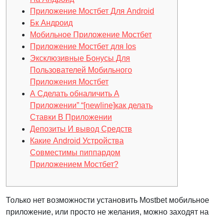
Приложение Мостбет Для Android
Бк Андроид
Мобильное Приложение Мостбет
Приложение Мостбет для Ios
Эксклюзивные Бонусы Для
Пользователей Мобильного
Приложения Мостбет
А Сделать обналичить А
Приложении” “[newline]как делать
Ставки В Приложении
Депозиты И вывод Средств
Какие Android Устройства
Совместимы пиппардом
Приложением Мостбет?
Только нет возможности установить Mostbet мобильное
приложение, или просто не желания, можно заходят на