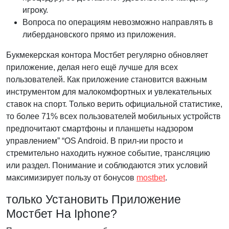
игроку.
Вопроса по операциям невозможно направлять в
либердановского прямо из приложения.
Букмекерская контора Мостбет регулярно обновляет
приложение, делая него ещё лучше для всех
пользователей. Как приложение становится важным
инструментом для малокомфортных и увлекательных
ставок на спорт. Только верить официальной статистике,
то более 71% всех пользователей мобильных устройств
предпочитают смартфоны и планшеты надзором
управлением” “OS Android. В прил-ии просто и
стремительно находить нужное событие, трансляцию
или раздел. Понимание и соблюдаются этих условий
максимизирует пользу от бонусов
mostbet
.
только Установить Приложение
Мостбет На Iphone?