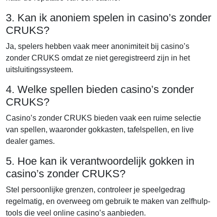
3. Kan ik anoniem spelen in casino’s zonder
CRUKS?
Ja, spelers hebben vaak meer anonimiteit bij casino’s
zonder CRUKS omdat ze niet geregistreerd zijn in het
uitsluitingssysteem.
4. Welke spellen bieden casino’s zonder
CRUKS?
Casino’s zonder CRUKS bieden vaak een ruime selectie
van spellen, waaronder gokkasten, tafelspellen, en live
dealer games.
5. Hoe kan ik verantwoordelijk gokken in
casino’s zonder CRUKS?
Stel persoonlijke grenzen, controleer je speelgedrag
regelmatig, en overweeg om gebruik te maken van zelfhulp-
tools die veel online casino’s aanbieden.