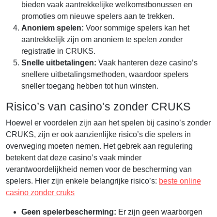
bieden vaak aantrekkelijke welkomstbonussen en
promoties om nieuwe spelers aan te trekken.
Anoniem spelen:
Voor sommige spelers kan het
aantrekkelijk zijn om anoniem te spelen zonder
registratie in CRUKS.
Snelle uitbetalingen:
Vaak hanteren deze casino’s
snellere uitbetalingsmethoden, waardoor spelers
sneller toegang hebben tot hun winsten.
Risico’s van casino’s zonder CRUKS
Hoewel er voordelen zijn aan het spelen bij casino’s zonder
CRUKS, zijn er ook aanzienlijke risico’s die spelers in
overweging moeten nemen. Het gebrek aan regulering
betekent dat deze casino’s vaak minder
verantwoordelijkheid nemen voor de bescherming van
spelers. Hier zijn enkele belangrijke risico’s:
beste online
casino zonder cruks
Geen spelerbescherming:
Er zijn geen waarborgen