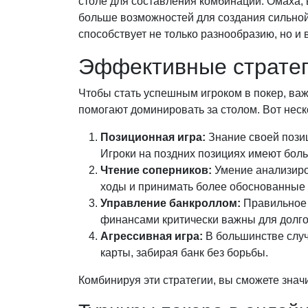
столе для составления комбинаций. Омаха, в
больше возможностей для создания сильной 
способствует не только разнообразию, но и
Эффективные стратег
Чтобы стать успешным игроком в покер, важн
помогают доминировать за столом. Вот неск
Позиционная игра:
Знание своей позиц
Игроки на поздних позициях имеют бол
Чтение соперников:
Умение анализиро
ходы и принимать более обоснованные
Управление банкроллом:
Правильное 
финансами критически важны для долго
Агрессивная игра:
В большинстве случ
карты, забирая банк без борьбы.
Комбинируя эти стратегии, вы сможете знач