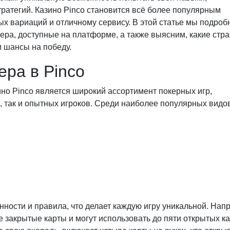
ратегий. Казино Pinco становится всё более популярным
х вариаций и отличному сервису. В этой статье мы подроб
ра, доступные на платформе, а также выясним, какие стра
и шансы на победу.
ра в Pinco
но Pinco является широкий ассортимент покерных игр,
, так и опытных игроков. Среди наиболее популярных видо
нности и правила, что делает каждую игру уникальной. Нап
е закрытые карты и могут использовать до пяти открытых ка