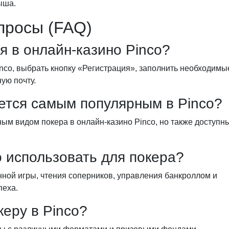
ыша.
просы (FAQ)
я в онлайн-казино Pinco?
inco, выбрать кнопку «Регистрация», заполнить необходимы
ную почту.
яется самым популярным в Pinco?
ым видом покера в онлайн-казино Pinco, но также доступн
о использовать для покера?
нной игры, чтения соперников, управления банкроллом и
пеха.
керу в Pinco?