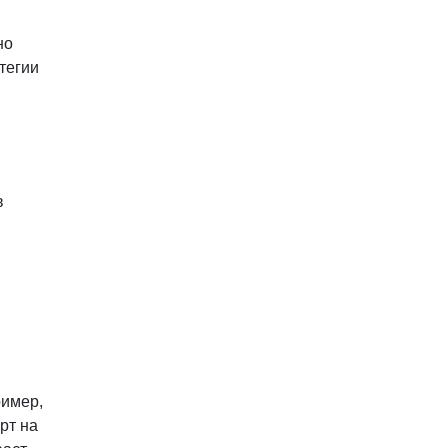
но
тегии
в
ример,
рт на