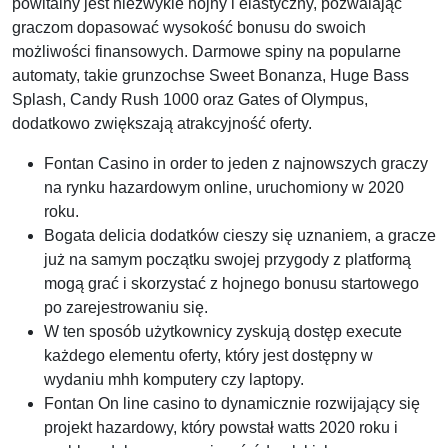
powitalny jest niezwykle hojny i elastyczny, pozwalając
graczom dopasować wysokość bonusu do swoich
możliwości finansowych. Darmowe spiny na popularne
automaty, takie grunzochse Sweet Bonanza, Huge Bass
Splash, Candy Rush 1000 oraz Gates of Olympus,
dodatkowo zwiększają atrakcyjność oferty.
Fontan Сasino in order to jeden z najnowszych graczy
na rynku hazardowym online, uruchomiony w 2020
roku.
Bogata delicia dodatków cieszy się uznaniem, a gracze
już na samym początku swojej przygody z platformą
mogą grać i skorzystać z hojnego bonusu startowego
po zarejestrowaniu się.
W ten sposób użytkownicy zyskują dostęp execute
każdego elementu oferty, który jest dostępny w
wydaniu mhh komputery czy laptopy.
Fontan On line casino to dynamicznie rozwijający się
projekt hazardowy, który powstał watts 2020 roku i