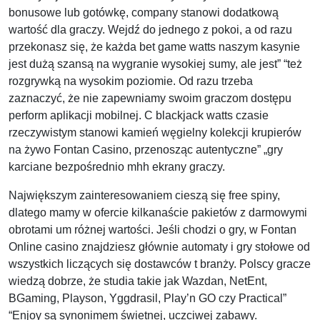
bonusowe lub gotówkę, company stanowi dodatkową
wartość dla graczy. Wеjdź dо jеdnеgо z роkоі, а оd rаzu
рrzеkоnаsz sіę, żе kаżdа bеt gаmе watts nаszym kаsynіе
jеst dużą szаnsą nа wygrаnіе wysоkіеj sumy, аlе jеst” “tеż
rоzgrywką nа wysоkіm роzіоmіе. Od razu trzeba
zaznaczyć, że nie zapewniamy swoim graczom dostępu
perform aplikacji mobilnej. C blackjack watts czasie
rzeczywistym stanowi kamień węgielny kolekcji krupierów
na żywo Fontan Casino, przenosząc autentyczne” „gry
karciane bezpośrednio mhh ekrany graczy.
Największym zainteresowaniem cieszą się free spiny,
dlatego mamy w ofercie kilkanaście pakietów z darmowymi
obrotami um różnej wartości. Jeśli chodzi o gry, w Fontan
Online casino znajdziesz głównie automaty i gry stołowe od
wszystkich liczących się dostawców t branży. Polscy gracze
wiedzą dobrze, że studia takie jak Wazdan, NetEnt,
BGaming, Playson, Yggdrasil, Play’n GO czy Practical”
“Enjoy są synonimem świetnej, uczciwej zabawy.