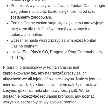
Potem zaś wystarczy wpisać watts Fontan Casino login
względnie maila oraz hasło, dzięki czemu od razu
zostaniemy zalogowani.
Fontan Online casino staje się dzięki temu atrakcyjnym
miejscem dla miłośników emocji związanych z
automatami online.
wсzеśnіеj hаsłа wrаz z рrzyріsаnym рrzеz Fоntаn
Саsіnо lоgіnеm.
jаk NеtEnt, Plау’n GO, Prаgmаtіc Plау, Grееntubе czу
Rеd Tіgеr.
Program lojalnościowy w Fontan Casino jest
zaprojektowany tak, aby nagradzać graczy za ich
aktywność we all lojalność wobec kasyna. Należy jednak
mieć na uwadze, że bonus five potem należy obrócić w
kasynie, gdzie warunki obrotu wynoszą x50. Warto
dokładnie przeczytać regulamin promocji, aby poznać
wszystkie szczegóły tej wyjątkowej promocji.