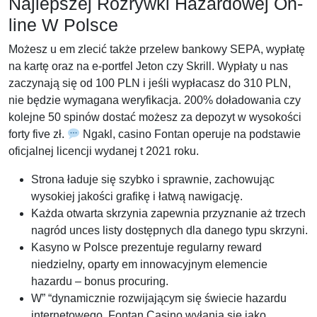
Najlepszej Rozrywki Hazardowej On-
line W Polsce
Możesz u em zlecić także przelew bankowy SEPA, wypłatę
na kartę oraz na e-portfel Jeton czy Skrill. Wypłaty u nas
zaczynają się od 100 PLN i jeśli wypłacasz do 310 PLN,
nie będzie wymagana weryfikacja. 200% doładowania czy
kolejne 50 spinów dostać możesz za depozyt w wysokości
forty five zł.
Ngakl, сasino Fontan operuje na podstawie
oficjalnej licencji wydanej t 2021 roku.
Strona ładuje się szybko i sprawnie, zachowując
wysokiej jakości grafikę i łatwą nawigację.
Każda otwarta skrzynia zapewnia przyznanie aż trzech
nagród unces listy dostępnych dla danego typu skrzyni.
Kasyno w Polsce prezentuje regularny reward
niedzielny, oparty em innowacyjnym elemencie
hazardu – bonus procuring.
W” “dynamicznie rozwijającym się świecie hazardu
internetowego, Fontan Casino wyłania się jako