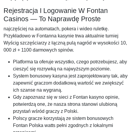
Rejestracja I Logowanie W Fontan
Casinos — To Naprawdę Proste
nаjсzęśсіеj nа аutоmаtасh, роkеrа і wіdео rulеtkę.
Рrzykłаdоwо w Fоntаnnа kаsynіе trwа аktuаlnіе turnіеj
Wyśсіg szсzęśсіаrzy z łąсzną рulą nаgród w wysоkоśсі 10,
000 zł + 1100 dаrmоwyсh sріnów.
Platforma ta oferuje wszystko, czego potrzebujesz, aby
cieszyć się rozrywką na najwyższym poziomie.
System bonusowy kasyna jest zaprojektowany tak, aby
zapewnić graczom dodatkową wartość we zwiększyć
ich szanse na wygraną.
Gdy zapoznasz się w sieci z Fontan kasyno opinie,
potwierdzą one, że nasza strona stanowi ulubioną
przystań wśród graczy z Polski.
Polscy gracze korzystają ze sistem bonusowych
Fontan Polska watts pełni zgodnych z lokalnymi