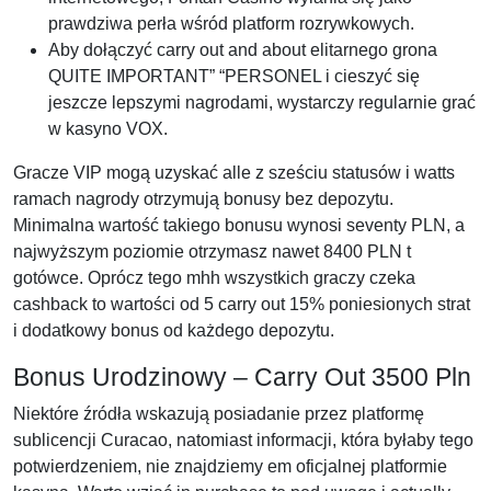
prawdziwa perła wśród platform rozrywkowych.
Aby dołączyć carry out and about elitarnego grona
QUITE IMPORTANT” “PERSONEL i cieszyć się
jeszcze lepszymi nagrodami, wystarczy regularnie grać
w kasyno VOX.
Gracze VIP mogą uzyskać alle z sześciu statusów i watts
ramach nagrody otrzymują bonusy bez depozytu.
Minimalna wartość takiego bonusu wynosi seventy PLN, a
najwyższym poziomie otrzymasz nawet 8400 PLN t
gotówce. Oprócz tego mhh wszystkich graczy czeka
cashback to wartości od 5 carry out 15% poniesionych strat
i dodatkowy bonus od każdego depozytu.
Bonus Urodzinowy – Carry Out 3500 Pln
Niektóre źródła wskazują posiadanie przez platformę
sublicencji Curacao, natomiast informacji, która byłaby tego
potwierdzeniem, nie znajdziemy em oficjalnej platformie