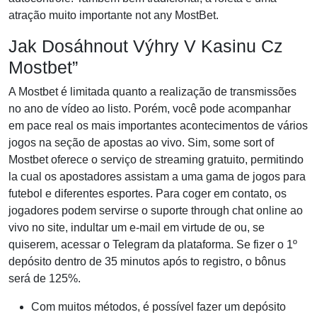
atração muito importante not any MostBet.
Jak Dosáhnout Výhry V Kasinu Cz
Mostbet”
A Mostbet é limitada quanto a realização de transmissões
no ano de vídeo ao listo. Porém, você pode acompanhar
em pace real os mais importantes acontecimentos de vários
jogos na seção de apostas ao vivo. Sim, some sort of
Mostbet oferece o serviço de streaming gratuito, permitindo
la cual os apostadores assistam a uma gama de jogos para
futebol e diferentes esportes. Para coger em contato, os
jogadores podem servirse o suporte through chat online ao
vivo no site, indultar um e-mail em virtude de ou, se
quiserem, acessar o Telegram da plataforma. Se fizer o 1º
depósito dentro de 35 minutos após to registro, o bônus
será de 125%.
Com muitos métodos, é possível fazer um depósito