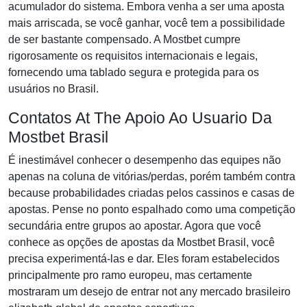
acumulador do sistema. Embora venha a ser uma aposta
mais arriscada, se você ganhar, você tem a possibilidade
de ser bastante compensado. A Mostbet cumpre
rigorosamente os requisitos internacionais e legais,
fornecendo uma tablado segura e protegida para os
usuários no Brasil.
Contatos At The Apoio Ao Usuario Da
Mostbet Brasil
É inestimável conhecer o desempenho das equipes não
apenas na coluna de vitórias/perdas, porém também contra
because probabilidades criadas pelos cassinos e casas de
apostas. Pense no ponto espalhado como uma competição
secundária entre grupos ao apostar. Agora que você
conhece as opções de apostas da Mostbet Brasil, você
precisa experimentá-las e dar. Eles foram estabelecidos
principalmente pro ramo europeu, mas certamente
mostraram um desejo de entrar not any mercado brasileiro