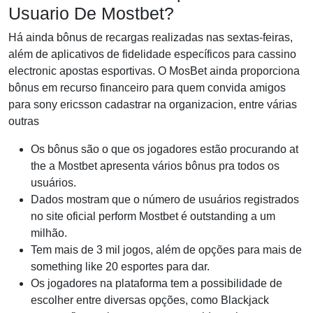
Usuario De Mostbet?
Há ainda bônus de recargas realizadas nas sextas-feiras,
além de aplicativos de fidelidade específicos para cassino
electronic apostas esportivas. O MosBet ainda proporciona
bônus em recurso financeiro para quem convida amigos
para sony ericsson cadastrar na organizacion, entre várias
outras
Os bônus são o que os jogadores estão procurando at
the a Mostbet apresenta vários bônus pra todos os
usuários.
Dados mostram que o número de usuários registrados
no site oficial perform Mostbet é outstanding a um
milhão.
Tem mais de 3 mil jogos, além de opções para mais de
something like 20 esportes para dar.
Os jogadores na plataforma tem a possibilidade de
escolher entre diversas opções, como Blackjack