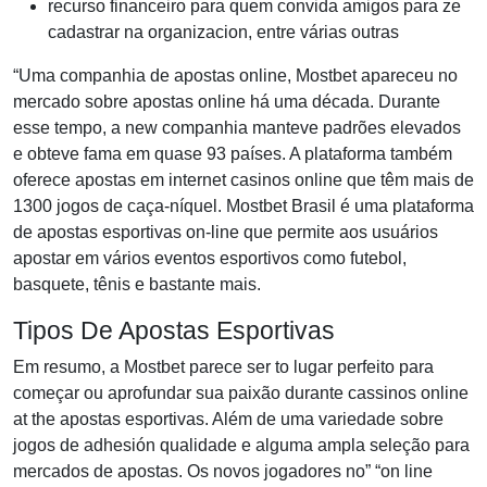
recurso financeiro para quem convida amigos para ze
cadastrar na organizacion, entre várias outras
“Uma companhia de apostas online, Mostbet apareceu no
mercado sobre apostas online há uma década. Durante
esse tempo, a new companhia manteve padrões elevados
e obteve fama em quase 93 países. A plataforma também
oferece apostas em internet casinos online que têm mais de
1300 jogos de caça-níquel. Mostbet Brasil é uma plataforma
de apostas esportivas on-line que permite aos usuários
apostar em vários eventos esportivos como futebol,
basquete, tênis e bastante mais.
Tipos De Apostas Esportivas
Em resumo, a Mostbet parece ser to lugar perfeito para
começar ou aprofundar sua paixão durante cassinos online
at the apostas esportivas. Além de uma variedade sobre
jogos de adhesión qualidade e alguma ampla seleção para
mercados de apostas. Os novos jogadores no” “on line