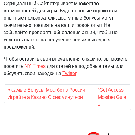
Официальный Сайт открывает множество
возможностей для игры. Будь то новые игроки или
опытные пользователи, доступные бонусы могут
значительно повлиять на ваш игровой опыт. Не
забывайте проверять обновления акций, чтобы не
упустить шансы на получение новых выгодных
предложений.
Чтобы оставить свои впечатления о казино, вы можете
посетить
NY Times
для статей на подобные темы или
обсудить свои находки на
Twitter
.
самые Бонусы Мостбет в России
“Get Access
Играйте а Казино С сиюминутной
Mostbet Guia