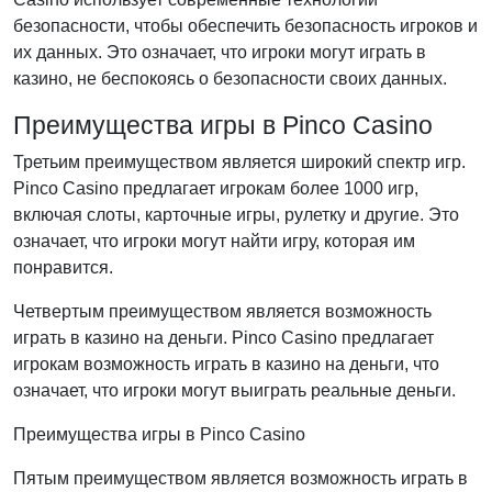
безопасности, чтобы обеспечить безопасность игроков и
их данных. Это означает, что игроки могут играть в
казино, не беспокоясь о безопасности своих данных.
Преимущества игры в Pinco Casino
Третьим преимуществом является широкий спектр игр.
Pinco Casino предлагает игрокам более 1000 игр,
включая слоты, карточные игры, рулетку и другие. Это
означает, что игроки могут найти игру, которая им
понравится.
Четвертым преимуществом является возможность
играть в казино на деньги. Pinco Casino предлагает
игрокам возможность играть в казино на деньги, что
означает, что игроки могут выиграть реальные деньги.
Преимущества игры в Pinco Casino
Пятым преимуществом является возможность играть в