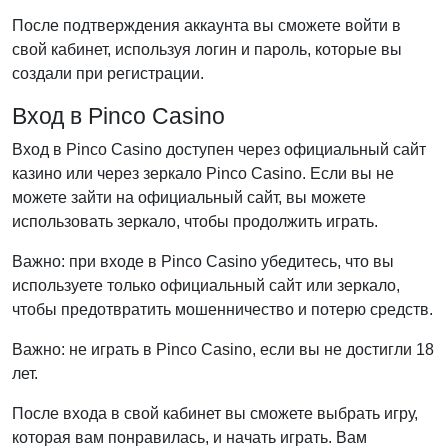
После подтверждения аккаунта вы сможете войти в
свой кабинет, используя логин и пароль, которые вы
создали при регистрации.
Вход в Pinco Casino
Вход в Pinco Casino доступен через официальный сайт
казино или через зеркало Pinco Casino. Если вы не
можете зайти на официальный сайт, вы можете
использовать зеркало, чтобы продолжить играть.
Важно: при входе в Pinco Casino убедитесь, что вы
используете только официальный сайт или зеркало,
чтобы предотвратить мошенничество и потерю средств.
Важно: не играть в Pinco Casino, если вы не достигли 18
лет.
После входа в свой кабинет вы сможете выбрать игру,
которая вам понравилась, и начать играть. Вам