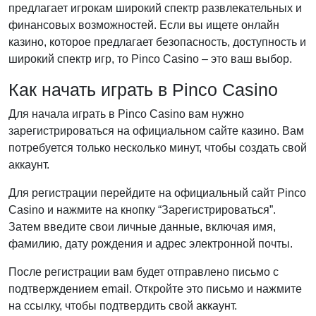
предлагает игрокам широкий спектр развлекательных и
финансовых возможностей. Если вы ищете онлайн
казино, которое предлагает безопасность, доступность и
широкий спектр игр, то Pinco Casino – это ваш выбор.
Как начать играть в Pinco Casino
Для начала играть в Pinco Casino вам нужно
зарегистрироваться на официальном сайте казино. Вам
потребуется только несколько минут, чтобы создать свой
аккаунт.
Для регистрации перейдите на официальный сайт Pinco
Casino и нажмите на кнопку “Зарегистрироваться”.
Затем введите свои личные данные, включая имя,
фамилию, дату рождения и адрес электронной почты.
После регистрации вам будет отправлено письмо с
подтверждением email. Откройте это письмо и нажмите
на ссылку, чтобы подтвердить свой аккаунт.