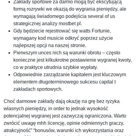
Zakłady sportowe za darmo mogą być ekscytującą
formą rozrywki we okazją do wygrania pieniędzy, ale
wymagają świadomego podejścia several of us
strategicznej analizy mostbet pl.
Gdy będziecie rejestrować się watts Fortunie,
wymagany kod musicie odkryć poprzez użycie
najlepszej opcji na naszej stronie.
Pierwszym unces nich są warunki obrotu – często
konieczne jest kilkukrotne postawienie wygranej kwoty,
co w praktyce utrudnia szybkie wypłaty.
Odpowiednie zarządzanie kapitałem jest kluczowym
elementem długoterminowego sukcesu capital t
zakładach sportowych.
Choć darmowe zakłady dają okazję na grę bez ryzyka
własnych pieniędzy, in order to jednak wysokość
potencjalnej wygranej jest zazwyczaj ograniczona. Warto
zwrócić uwagę mhh licencję, opinie odmiennych graczy,
atrakcyjność” “bonusów, warunki ich wykorzystania oraz