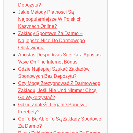
Depozytu?
Jakie Metody Płatności Są
Najpopularniejsze W Polskich
Kasynach Online?
Zakłady Sportowe Za Darmo –
Najlepsze Nice Do Darmowego
Obstawiania
Apostas Desportivas Site Para Apostas
Vave On The Internet Bónus
Gdzie Najlepiej Szukać Zakładów
Sportowych Bez Depozytu?
Czy Mogę Zrezygnować Z Darmowego
Zakładu, Jeśli Nie Und Nimmer Chcę
Go Wykorzystać?
Gdzie Znaleźć Legalne Bonusy I
Freebety?
Co To Be Able To Są Zakłady Sportowe
Za Darmo?