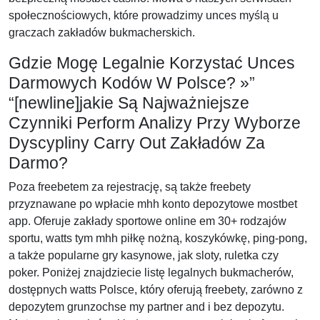
społecznościowych, które prowadzimy unces myślą u
graczach zakładów bukmacherskich.
Gdzie Mogę Legalnie Korzystać Unces
Darmowych Kodów W Polsce? »”
“[newline]jakie Są Najważniejsze
Czynniki Perform Analizy Przy Wyborze
Dyscypliny Carry Out Zakładów Za
Darmo?
Poza freebetem za rejestrację, są także freebety
przyznawane po wpłacie mhh konto depozytowe mostbet
app. Oferuje zakłady sportowe online em 30+ rodzajów
sportu, watts tym mhh piłkę nożną, koszykówkę, ping-pong,
a także popularne gry kasynowe, jak sloty, ruletka czy
poker. Poniżej znajdziecie listę legalnych bukmacherów,
dostępnych watts Polsce, który oferują freebety, zarówno z
depozytem grunzochse my partner and i bez depozytu.