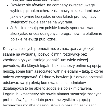
Dowiesz się również, na company zwracać uwagę
wybierając bukmachera z darmowymi zakładami oraz
jak efektywnie korzystać unces takich promocji, aby
zwiększyć swoje szanse na wygraną.
Jeżeli interesują em polskie kanały sportowe, warto
skorzystać unces dostępnych programów na platformie
polskiej telewizji publicznej.
Korzystanie z tych promocji może znacząco zwiększyć
szanse na wygraną i pozwolić mhh rozgrywkę bez
zbędnego ryzyka. Istnieje jednak” “um wiele więcej
powodów, dla których legalni bukmacherzy online są opcją
lepszą, some form associated with nielegalni – taką, z której
należy zrezygnować. Ci drudzy bowiem już dawno przestali
odstawać swoją ofertą kursową unces podmiotów
działających to be able to zgodzie z polskim prawem.
Legalni bukmacherzy nie sowie nimmer stwarzają żadnych
problemów, ” „the certain przede wszystkim są opcją
bezpieczną mostbet casino. Mowa o naszych serwisach