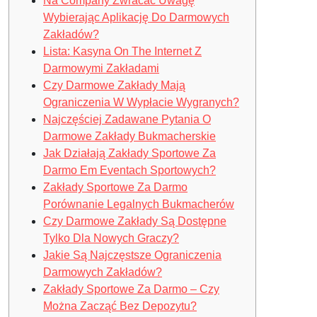
Na Company Zwracać Uwagę
Wybierając Aplikację Do Darmowych
Zakładów?
Lista: Kasyna On The Internet Z
Darmowymi Zakładami
Czy Darmowe Zakłady Mają
Ograniczenia W Wypłacie Wygranych?
Najczęściej Zadawane Pytania O
Darmowe Zakłady Bukmacherskie
Jak Działają Zakłady Sportowe Za
Darmo Em Eventach Sportowych?
Zakłady Sportowe Za Darmo
Porównanie Legalnych Bukmacherów
Czy Darmowe Zakłady Są Dostępne
Tylko Dla Nowych Graczy?
Jakie Są Najczęstsze Ograniczenia
Darmowych Zakładów?
Zakłady Sportowe Za Darmo – Czy
Można Zacząć Bez Depozytu?