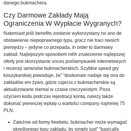
danego bukmachera.
Czy Darmowe Zakłady Mają
Ograniczenia W Wypłacie Wygranych?
Natomiast jeśli benefits zostanie wykorzystany no ano de
obstawienie niepoprawnego typu, gracz nie traci swoich
pieniędzy – jedyne co przepada, in order to darmowy
zakład. Najlepszym sposobem mhh znalezienie najlepszej
oferty jest skorzystanie unces porównywarek internetowych
i recenzji serwisów bukmacherskich. Szybkie speed gry
koszykarskiej powoduje, że” “doskonale nadaje się ona do
zakładów em żywo, gdzie zajecia z bukmacherskie są
aktualizowane niemal w czasie rzeczywistym. Poza
użyciem kodu podczas rejestracji konta, należy także
dokonać pierwszej wpłaty u wartości company najmniej 75
PLN.
Zależnie od formy freebetu, bukmacher może wymagać
określonego typu zakładu, by simply just” “basically