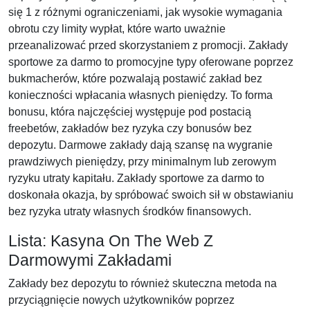
się 1 z różnymi ograniczeniami, jak wysokie wymagania
obrotu czy limity wypłat, które warto uważnie
przeanalizować przed skorzystaniem z promocji. Zakłady
sportowe za darmo to promocyjne typy oferowane poprzez
bukmacherów, które pozwalają postawić zakład bez
konieczności wpłacania własnych pieniędzy. To forma
bonusu, która najczęściej występuje pod postacią
freebetów, zakładów bez ryzyka czy bonusów bez
depozytu. Darmowe zakłady dają szansę na wygranie
prawdziwych pieniędzy, przy minimalnym lub zerowym
ryzyku utraty kapitału. Zakłady sportowe za darmo to
doskonała okazja, by spróbować swoich sił w obstawianiu
bez ryzyka utraty własnych środków finansowych.
Lista: Kasyna On The Web Z
Darmowymi Zakładami
Zakłady bez depozytu to również skuteczna metoda na
przyciągnięcie nowych użytkowników poprzez