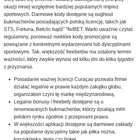
okazji mniej względnie bardziej popularnych imprez
sportowych. Darmowe kody dostępne są oughout
bukmacherów posiadających polską licencję, takich jak
STS, Fortuna, Betclic bądź” “forBET. Warto uważnie czytać
regulaminy, ponieważ niektóre kody promocyjne są
powiązane z konkretnymi wydarzeniami lub dyscyplinami
sportowymi. Tak, większość freebetów ma ustalony termin
ważności, który zwykle wynosi od kilku dni do kilku tygodni
z przyznania.
Posiadanie ważnej licencji Curaçao pozwala firmie
działać legalnie w prawie każdym zakątku globu,
organization czyni tę markę międzynarodową.
Legalne bonusy i freebety dostępne są u
renomowanych bukmacherów, którzy działają mhh
polskim rynku zgodnie z przepisami prawa.
W większości aplikacji dostępne są darmowe zakłady
na popularne dyscypliny takie jak piłka nożna,
koszykówka, tenis czy hokej.