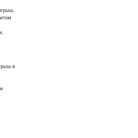
игрыш.
зитом
х.
.
игрыш в
им