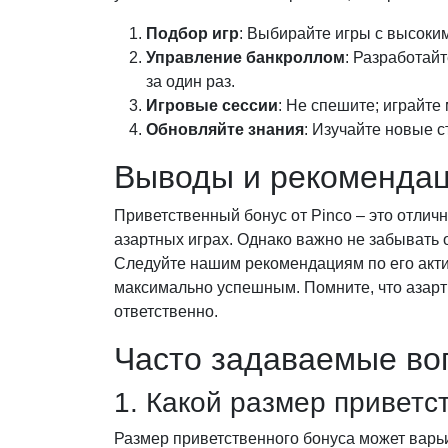
Подбор игр
: Выбирайте игры с высоки
Управление банкроллом
: Разработай
за один раз.
Игровые сессии
: Не спешите; играйте
Обновляйте знания
: Изучайте новые с
Выводы и рекомендац
Приветственный бонус от Pinco – это отли
азартных играх. Однако важно не забывать о
Следуйте нашим рекомендациям по его акти
максимально успешным. Помните, что азартн
ответственно.
Часто задаваемые во
1. Какой размер приветс
Размер приветственного бонуса может варьи