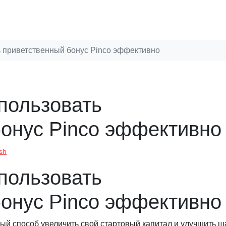
ь приветственный бонус Pinco эффективно
спользовать
бонус Pinco эффективно
sh
спользовать
бонус Pinco эффективно
ный способ увеличить свой стартовый капитал и улучшить 