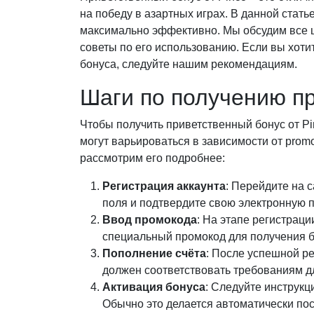
на победу в азартных играх. В данной стать
максимально эффективно. Мы обсудим все ш
советы по его использованию. Если вы хоти
бонуса, следуйте нашим рекомендациям.
Шаги по получению пр
Чтобы получить приветственный бонус от P
могут варьироваться в зависимости от prom
рассмотрим его подробнее:
Регистрация аккаунта
: Перейдите на 
поля и подтвердите свою электронную п
Ввод промокода
: На этапе регистрац
специальный промокод для получения бо
Пополнение счёта
: После успешной р
должен соответствовать требованиям д
Активация бонуса
: Следуйте инструкц
Обычно это делается автоматически пос