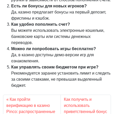
Есть ли бонусы для новых игроков?
Да, казино предлагает бонусы на первый депозит,
фриспины и кэшбэк.
Как удобно пополнить счет?
Вы можете использовать электронные кошельки,
банковские карты или системы денежных
переводов.
Можно ли попробовать игры бесплатно?
Да, в казино доступны демо-версии игр для
ознакомления.
Как управлять своим бюджетом при игре?
Рекомендуется заранее установить лимит и следить
за своими ставками, не превышая выделенный
бюджет.
Как пройти
Как получить и
верификацию в казино
использовать
Pinco: распространенные
приветственный бонус