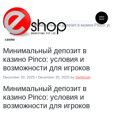
casino
Минимальный депозит в казино Pinco: ус
casino
Минимальный депозит в
казино Pinco: условия и
возможности для игроков
December 20, 2025
/
December 20, 2025
by
Santhosh
Минимальный депозит в
казино Pinco: условия и
возможности для игроков