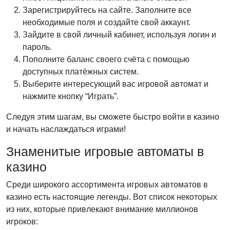
Зарегистрируйтесь на сайте. Заполните все
необходимые поля и создайте свой аккаунт.
Зайдите в свой личный кабинет, используя логин и
пароль.
Пополните баланс своего счёта с помощью
доступных платёжных систем.
Выберите интересующий вас игровой автомат и
нажмите кнопку “Играть”.
Следуя этим шагам, вы сможете быстро войти в казино
и начать наслаждаться играми!
Знаменитые игровые автоматы в
казино
Среди широкого ассортимента игровых автоматов в
казино есть настоящие легенды. Вот список некоторых
из них, которые привлекают внимание миллионов
игроков: