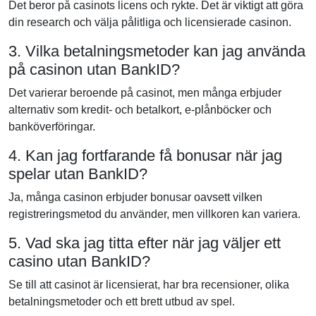
Det beror på casinots licens och rykte. Det är viktigt att göra
din research och välja pålitliga och licensierade casinon.
3. Vilka betalningsmetoder kan jag använda
på casinon utan BankID?
Det varierar beroende på casinot, men många erbjuder
alternativ som kredit- och betalkort, e-plånböcker och
banköverföringar.
4. Kan jag fortfarande få bonusar när jag
spelar utan BankID?
Ja, många casinon erbjuder bonusar oavsett vilken
registreringsmetod du använder, men villkoren kan variera.
5. Vad ska jag titta efter när jag väljer ett
casino utan BankID?
Se till att casinot är licensierat, har bra recensioner, olika
betalningsmetoder och ett brett utbud av spel.