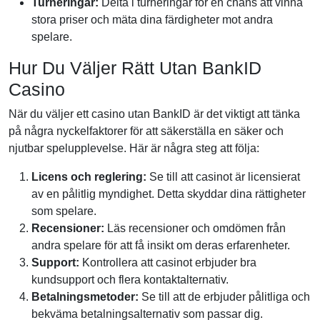
Turneringar:
Delta i turneringar för en chans att vinna
stora priser och mäta dina färdigheter mot andra
spelare.
Hur Du Väljer Rätt Utan BankID
Casino
När du väljer ett casino utan BankID är det viktigt att tänka
på några nyckelfaktorer för att säkerställa en säker och
njutbar spelupplevelse. Här är några steg att följa:
Licens och reglering:
Se till att casinot är licensierat
av en pålitlig myndighet. Detta skyddar dina rättigheter
som spelare.
Recensioner:
Läs recensioner och omdömen från
andra spelare för att få insikt om deras erfarenheter.
Support:
Kontrollera att casinot erbjuder bra
kundsupport och flera kontaktalternativ.
Betalningsmetoder:
Se till att de erbjuder pålitliga och
bekväma betalningsalternativ som passar dig.