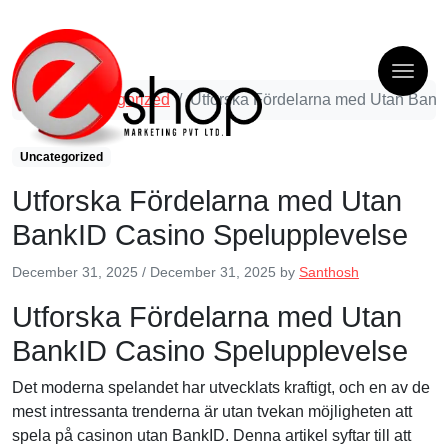
Uncategorized
Utforska Fördelarna med Utan Bank
Uncategorized
Utforska Fördelarna med Utan
BankID Casino Spelupplevelse
December 31, 2025
/
December 31, 2025
by
Santhosh
Utforska Fördelarna med Utan
BankID Casino Spelupplevelse
Det moderna spelandet har utvecklats kraftigt, och en av de
mest intressanta trenderna är utan tvekan möjligheten att
spela på casinon utan BankID. Denna artikel syftar till att